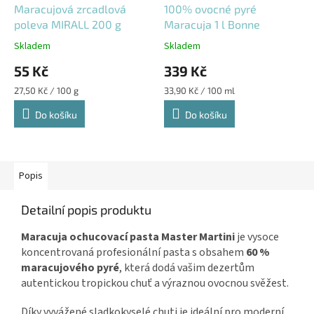
Maracujová zrcadlová
100% ovocné pyré
poleva MIRALL 200 g
Maracuja 1 l Bonne
Skladem
Skladem
55 Kč
339 Kč
Měrná
Měrná
27,50 Kč / 100 g
33,90 Kč / 100 ml
cena:
cena:
Do košíku
Do košíku
Popis
Detailní popis produktu
Maracuja ochucovací pasta Master Martini
je vysoce
koncentrovaná profesionální pasta s obsahem
60 %
maracujového pyré
, která dodá vašim dezertům
autentickou tropickou chuť a výraznou ovocnou svěžest.
Díky vyvážené sladkokyselé chuti je ideální pro moderní