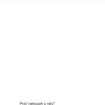
Z
á
p
a
t
í
Proč nakoupit u nás?