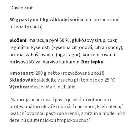
Dávkování:
50 g pasty na 1 kg základní směsi
(dle požadované
intenzity chuti).
Složení:
maracuja pyré 60 %, glukózový sirup, cukr,
regulátor kyselosti (kyselina citronová, citran sodný),
aroma, zahušťovadlo (agar-agar), koncentrovaná
mrkvová šťáva, barvivo kurkumín.
Bez lepku.
Hmotnost:
200 g netto (rozvažované zboží)
Skladování:
skladujte v suchu při teplotě do 25 °C
Výrobce:
Master Martini
, Itálie
Maracuja ochucovací pasta je ideální volbou pro
profesionální cukráře i domácí nadšence, kteří hledají
kvalitní ovocnou pastu do krémů, zmrzlin a moderních
dezertů s autentickou tropickou chutí.