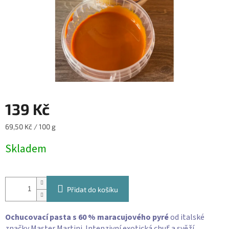
139 Kč
Měrná
69,50 Kč / 100 g
cena:
Skladem
Přidat do košíku
Ochucovací pasta s 60 % maracujového pyré
od italské
značky
Master Martini
. Intenzivní exotická chuť a svěží