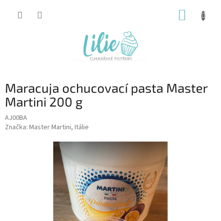
Přejít
NÁKUP
na
obsah
KOŠÍK
Maracuja ochucovací pasta Master
Martini 200 g
AJ00BA
Značka:
Master Martini, Itálie