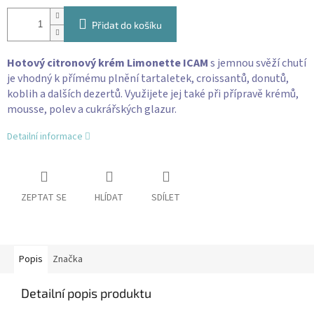
Přidat do košíku
Hotový citronový krém Limonette ICAM
s jemnou svěží chutí
je vhodný k přímému plnění tartaletek, croissantů, donutů,
koblih a dalších dezertů. Využijete jej také při přípravě krémů,
mousse, polev a cukrářských glazur.
Detailní informace
ZEPTAT SE
HLÍDAT
SDÍLET
Popis
Značka
Detailní popis produktu