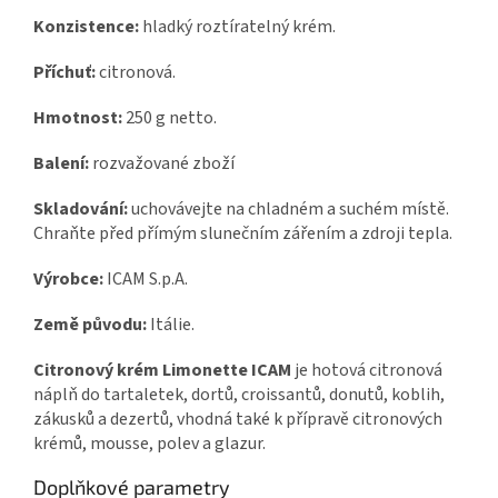
Konzistence:
hladký roztíratelný krém.
Příchuť:
citronová.
Hmotnost:
250 g netto.
Balení:
rozvažované zboží
Skladování:
uchovávejte na chladném a suchém místě.
Chraňte před přímým slunečním zářením a zdroji tepla.
Výrobce:
ICAM S.p.A.
Země původu:
Itálie.
Citronový krém Limonette ICAM
je hotová citronová
náplň do tartaletek, dortů, croissantů, donutů, koblih,
zákusků a dezertů, vhodná také k přípravě citronových
krémů, mousse, polev a glazur.
Doplňkové parametry