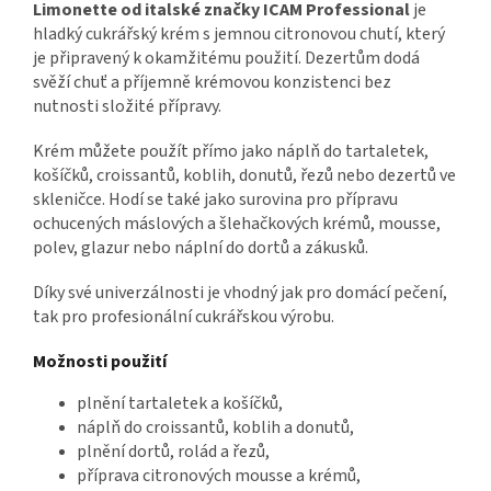
Limonette od italské značky ICAM Professional
je
hladký cukrářský krém s jemnou citronovou chutí, který
je připravený k okamžitému použití. Dezertům dodá
svěží chuť a příjemně krémovou konzistenci bez
nutnosti složité přípravy.
Krém můžete použít přímo jako náplň do tartaletek,
košíčků, croissantů, koblih, donutů, řezů nebo dezertů ve
skleničce. Hodí se také jako surovina pro přípravu
ochucených máslových a šlehačkových krémů, mousse,
polev, glazur nebo náplní do dortů a zákusků.
Díky své univerzálnosti je vhodný jak pro domácí pečení,
tak pro profesionální cukrářskou výrobu.
Možnosti použití
plnění tartaletek a košíčků,
náplň do croissantů, koblih a donutů,
plnění dortů, rolád a řezů,
příprava citronových mousse a krémů,