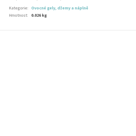
Kategorie
:
Ovocné gely, džemy a náplně
Hmotnost
:
0.026 kg
Z
á
p
a
t
í