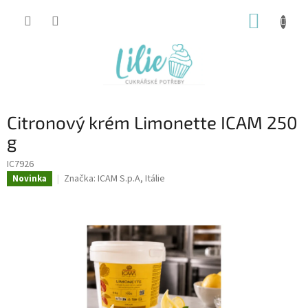
Přejít
NÁKUP
na
obsah
KOŠÍK
Citronový krém Limonette ICAM 250
g
IC7926
Značka:
ICAM S.p.A, Itálie
Novinka