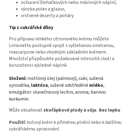
ochucení šlehačkových nebo máslových náplní,
výroba polev a glazur,
vrstvené dezerty a poháry.
Tip z cukrářské dílny
Pro přípravu lehkého citronového krému můžete
Limonette postupně spojit s vyšlehanou smetanou,
mascarpone nebo vhodným základním krémem.
Množství přizpůsobte požadované intenzitě chuti a
konzistenci výsledné náplně.
Složení:
rostlinný olej (palmový), cukr, sušená
syrovátka,
laktóza
, sušené odstředěné
mléko
,
emulgátor: slunečnicový lecitin, aroma, barvivo:
kurkumin.
Může obsahovat
skořápkové plody a sóju
..
Bez lepku
Použití:
hotový krém k přímému plnění nebo k dalšímu
cukrářskému zpracování.