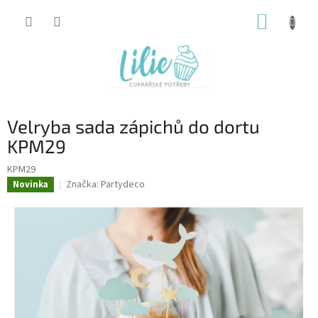
Přejít
NÁKUP
na
obsah
KOŠÍK
Velryba sada zápichů do dortu
KPM29
KPM29
Značka:
Partydeco
Novinka