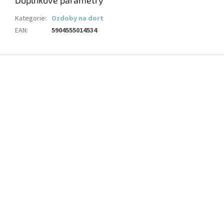
Doplňkové parametry
Kategorie
:
Ozdoby na dort
EAN
:
5904555014534
Z
á
p
a
t
í