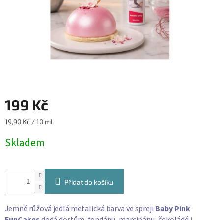
199 Kč
Měrná
19,90 Kč / 10 ml
cena:
Skladem
Přidat do košíku
Jemně růžová jedlá metalická barva ve spreji
Baby Pink
FunCakes
dodá dortům, fondánu, marcipánu, čokoládě i