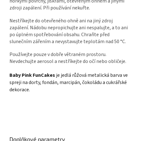
horkými povrchy, jiskrami, otevřeným ohněm a jinými
zdroji zapálení. Při používání nekuřte.
Nestříkejte do otevřeného ohně ani na jiný zdroj
zapálení. Nádobu nepropichujte ani nespalujte, a to ani
po úplném spotřebování obsahu. Chraňte před
slunečním zářením a nevystavujte teplotám nad 50 °C.
Používejte pouze v dobře větraném prostoru.
Nevdechujte aerosol a nestříkejte do očí nebo obličeje.
Baby Pink FunCakes
je jedlá růžová metalická barva ve
spreji na dorty, fondán, marcipán, čokoládu a cukrářské
dekorace.
Doplňkové parametry