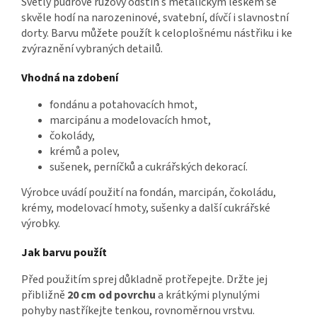
Světlý pudrově růžový odstín s metalickým leskem se
skvěle hodí na narozeninové, svatební, dívčí i slavnostní
dorty. Barvu můžete použít k celoplošnému nástřiku i ke
zvýraznění vybraných detailů.
Vhodná na zdobení
fondánu a potahovacích hmot,
marcipánu a modelovacích hmot,
čokolády,
krémů a polev,
sušenek, perníčků a cukrářských dekorací.
Výrobce uvádí použití na fondán, marcipán, čokoládu,
krémy, modelovací hmoty, sušenky a další cukrářské
výrobky.
Jak barvu použít
Před použitím sprej důkladně protřepejte. Držte jej
přibližně
20 cm od povrchu
a krátkými plynulými
pohyby nastříkejte tenkou, rovnoměrnou vrstvu.