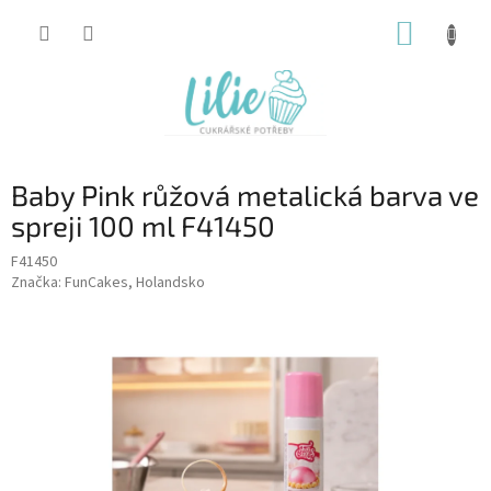
Přejít
NÁKUP
na
obsah
KOŠÍK
Baby Pink růžová metalická barva ve
spreji 100 ml F41450
F41450
Značka:
FunCakes, Holandsko