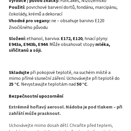
Výrobce / původ značky:
FunCakes, Nizozemsko
Použití:
povrchové barvení dortů, fondánu, marcipánu,
čokolády, krémů a dekorací
Vhodné pro vegany:
ne – obsahuje barvivo E120
živočišného původu
Složení:
ethanol, barviva:
E172, E120
, hnací plyny:
E943a, E943b, E944
. Může obsahovat stopy
mléka,
siřičitanů a sóji.
Skladujte
při pokojové teplotě, na suchém místě a
mimo přímé sluneční záření. Uchovávejte při teplotě do
25 °C
. Nevystavujte teplotám nad
50 °C
.
Bezpečnostní upozornění
Extrémně hořlavý aerosol. Nádoba je pod tlakem – při
zahřátí může prasknout.
Uchovávejte mimo dosah dětí. Chraňte před teplem,