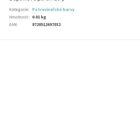
Kategorie
:
Potravinářské barvy
Hmotnost
:
0.01 kg
EAN
:
8720512697032
Z
á
p
a
t
í