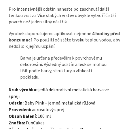
Pro intenzivnější odstín naneste po zaschnutí další
tenkou vrstvu. Více slabých vrstev obvykle vytvoří čistší
povrch než jeden silný nástřik.
Výrobek doporučujeme aplikovat nejméně
4 hodiny před
konzumací
. Po použití očistěte trysku teplou vodou, aby
nedošlo k jejímu ucpání.
Barva je určena především k povrchovému
dekorování. Výsledný odstín a lesk se mohou
lišit podle barvy, struktury a vlhkosti
podkladu.
Druh výrobku:
jedlá dekorativní metalická barva ve
spreji
Odstín:
Baby Pink – jemná metalická růžová
Provedení:
aerosolový sprej
Obsah balení:
100 ml
Značka:
FunCakes