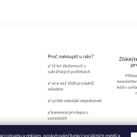
Proč nakoupit u nás?
Získejt
pr
✔ 15 let zkušeností v
cukrářských potřebách
Přihla
newsletter
✔ více než 3500 produktů
kód v uvít
skladem
✔ rychlé odeslání objednávek
✔ kamenná prodejna v
Lovosicích
✔ ověřené suroviny a pomůcky
aci obsahu a reklam, poskytování funkcí sociálních médií a
pro domácí i profesionální