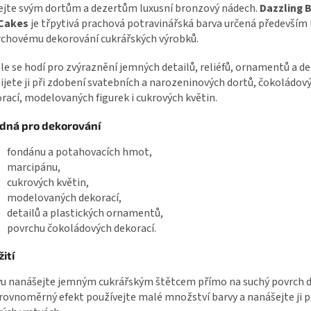
jte svým dortům a dezertům luxusní bronzový nádech.
Dazzling 
Cakes
je třpytivá prachová potravinářská barva určená především 
chovému dekorování cukrářských výrobků.
le se hodí pro zvýraznění jemných detailů, reliéfů, ornamentů a de
ijete ji při zdobení svatebních a narozeninových dortů, čokoládov
rací, modelovaných figurek i cukrových květin.
dná pro dekorování
fondánu a potahovacích hmot,
marcipánu,
cukrových květin,
modelovaných dekorací,
detailů a plastických ornamentů,
povrchu čokoládových dekorací.
ití
u nanášejte jemným cukrářským štětcem přímo na suchý povrch d
rovnoměrný efekt používejte malé množství barvy a nanášejte ji 