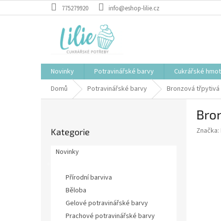
Přejít
775279920
info@eshop-lilie.cz
na
obsah
Novinky
Potravinářské barvy
Cukrářské hmo
Domů
Potravinářské barvy
Bronzová třpytivá
P
Bron
o
Přeskočit
s
Značka:
Kategorie
kategorie
t
r
Novinky
a
Potravinářské barvy
n
Přírodní barviva
n
í
Běloba
p
Gelové potravinářské barvy
a
Prachové potravinářské barvy