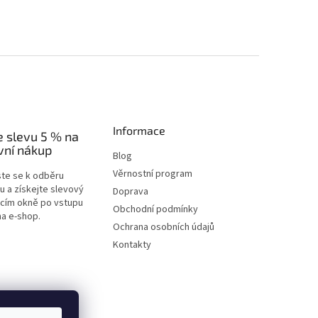
Informace
e slevu 5 % na
vní nákup
Blog
Věrnostní program
ste se k odběru
u a získejte slevový
Doprava
acím okně po vstupu
Obchodní podmínky
na e-shop.
Ochrana osobních údajů
Kontakty