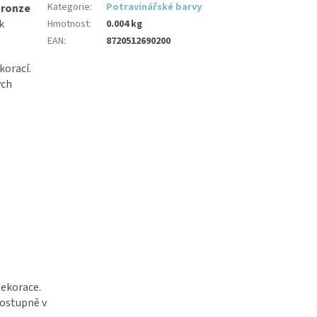
Kategorie
:
Potravinářské barvy
Bronze
k
Hmotnost
:
0.004 kg
EAN
:
8720512690200
korací.
ých
ekorace.
postupně v