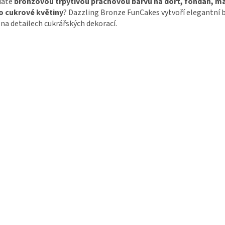
dáte
bronzovou třpytivou prachovou barvu na dort, fondán, m
o cukrové květiny
? Dazzling Bronze FunCakes vytvoří elegantní 
 na detailech cukrářských dekorací.