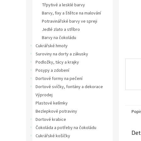
n
Třpytivé a lesklé barvy
e
Barvy, fixy a štětce na malování
l
Potravinářské barvy ve spreji
Jedlé zlato a stříbro
Barvy na čokoládu
Cukrářské hmoty
Suroviny na dorty a zákusky
Podložky, tácy a krajky
Posypy a zdobení
Dortové formy na pečení
Dortové svíčky, fontány a dekorace
Výprodej
Plastové kelímky
Bezlepkové potraviny
Popi
Dortové krabice
Čokoláda a potřeby na čokoládu
Det
Cukrářské košíčky