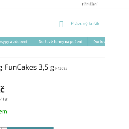
Přihlášení
NÁKUPNÍ
Prázdný košík
KOŠÍK
osypy a zdobení
Dortové formy na pečení
Dortové svíčky, fon
g FunCakes 3,5 g
F41085
Kč
/ 1 g
dem