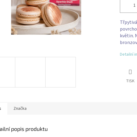
Třpytiv
povrcho
květin. 
bronzový
Detailní 
TISK
s
Značka
ailní popis produktu