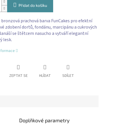
Přidat do košíku
á bronzová prachová barva FunCakes pro efektní
vé zdobení dortů, fondánu, marcipánu a cukrových
Nanáší se štětcem nasucho a vytváří elegantní
 lesk.
informace
ZEPTAT SE
HLÍDAT
SDÍLET
Doplňkové parametry