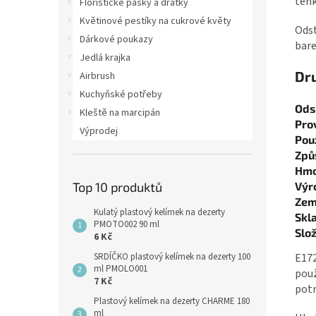
tenk
Floristické pásky a drátky
Květinové pestíky na cukrové květy
Odst
Dárkové poukazy
bar
Jedlá krajka
Dr
Airbrush
Kuchyňské potřeby
Ods
Kleště na marcipán
Pro
Výprodej
Použ
Způ
Hmo
Výr
Top 10 produktů
Zem
Kulatý plastový kelímek na dezerty
Skl
PMOTO002 90 ml
Slož
6 Kč
SRDÍČKO plastový kelímek na dezerty 100
E172
ml PMOLO001
použ
7 Kč
potr
Plastový kelímek na dezerty CHARME 180
ml