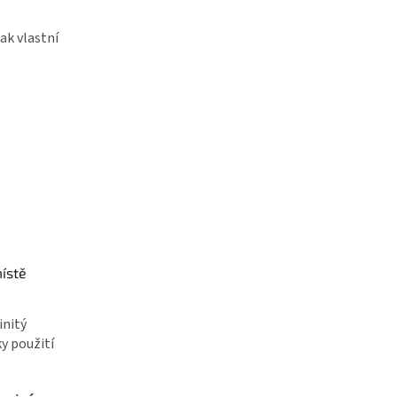
ak vlastní
ístě
initý
y použití