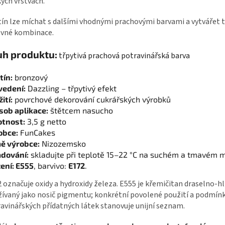
ých vrstvách.
ín lze míchat s dalšími vhodnými prachovými barvami a vytvářet t
evné kombinace.
uh produktu:
třpytivá prachová potravinářská barva
tín:
bronzový
vedení:
Dazzling – třpytivý efekt
ití:
povrchové dekorování cukrářských výrobků
sob aplikace:
štětcem nasucho
tnost:
3,5 g netto
obce:
FunCakes
ě výrobce:
Nizozemsko
adování:
skladujte při teplotě 15–22 °C na suchém a tmavém m
ení: E555
, barvivo:
E172
.
 označuje oxidy a hydroxidy železa. E555 je křemičitan draselno-hl
ívaný jako nosič pigmentu; konkrétní povolené použití a podmínk
avinářských přídatných látek stanovuje unijní seznam.