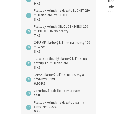
Hle
9 Kč
neb
Plastový kelímek na dezerty BUCKET 210
lesk
ml Martellato PMOTO005
8 Kč
Plastový kelímek OBLOUČEK MENŠÍ 120
ml PMOCE002
Na dezerty
7 Kč
CHARME plastový kelímek na dezerty 120
ml Alcas
8 Kč
ECLAIR podlouhlý plastový kelímek na
dezerty 120 ml Martellato
8 Kč
JAPAN plastový kelímek na dezerty a
předkrmy 87 ml
6,50 Kč
Zákusková krabička 18cm x 10cm
10 Kč
Plastový kelímek na dezerty a panna
cottu PMOCO007
9 Kč