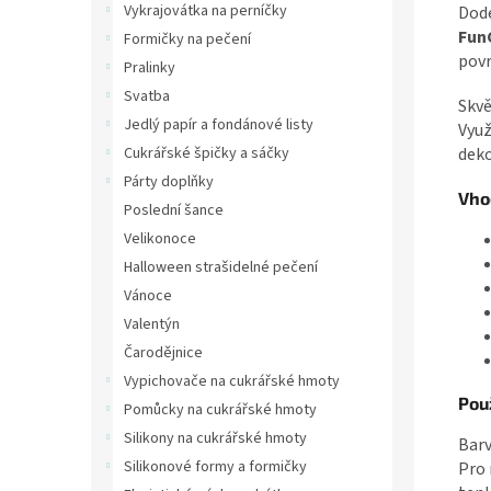
Vykrajovátka na perníčky
Dode
Fun
Formičky na pečení
povr
Pralinky
Svatba
Skvě
Jedlý papír a fondánové listy
Využ
deko
Cukrářské špičky a sáčky
Párty doplňky
Vho
Poslední šance
Velikonoce
Halloween strašidelné pečení
Vánoce
Valentýn
Čarodějnice
Vypichovače na cukrářské hmoty
Použ
Pomůcky na cukrářské hmoty
Silikony na cukrářské hmoty
Barv
Silikonové formy a formičky
Pro 