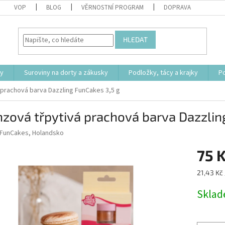
VOP
BLOG
VĚRNOSTNÍ PROGRAM
DOPRAVA
HLEDAT
ty
Suroviny na dorty a zákusky
Podložky, tácy a krajky
P
 prachová barva Dazzling FunCakes 3,5 g
zová třpytivá prachová barva Dazzlin
FunCakes, Holandsko
75 
Měrná
21,43 Kč 
cena:
Skla