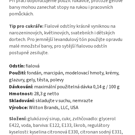
Při práci doporučujeme použít rukavice, protože gelové
barvy mohou zanechat stopy na rukou i pracovních
pomůckách.
Tip pro cukráře:
Fialové odstíny krásně vyniknou na
narozeninových, květinových, svatebních i dětských
dortech. Pro jemnější levandulový tón použijte opravdu
malé množství barvy, pro sytější fialovou odstín
postupně zesilujte.
Odstín:
fialová
Použití:
fondán, marcipán, modelovací hmoty, krémy,
glazury, gely, těsta, polevy
Dávkování:
maximální použitelná dávka 0,14 g / 100 g
Hmotnost:
28,3 g netto
Skladování:
skladujte v suchu, nemrazte
Výrobce:
Wilton Brands, LLC, USA
Složení:
glukózový sirup, cukr, zvlhčovadlo: glycerol
E422, voda, barviva: E122, E133, škrob, regulátory
kyselosti: kyselina citronová E330, citronan sodný E331,