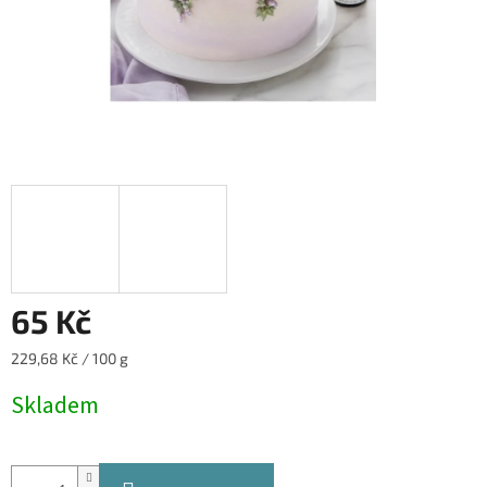
65 Kč
Měrná
229,68 Kč / 100 g
cena:
Skladem