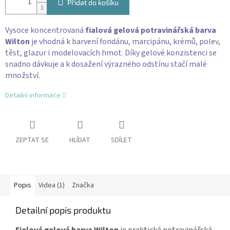
Přidat do košíku
Vysoce koncentrovaná
fialová gelová potravinářská barva
Wilton
je vhodná k barvení fondánu, marcipánu, krémů, polev,
těst, glazur i modelovacích hmot. Díky gelové konzistenci se
snadno dávkuje a k dosažení výrazného odstínu stačí malé
množství.
Detailní informace
ZEPTAT SE
HLÍDAT
SDÍLET
Popis
Videa (1)
Značka
Detailní popis produktu