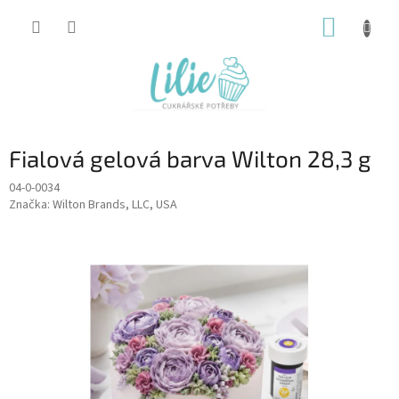
Přejít
NÁKUP
na
obsah
KOŠÍK
Fialová gelová barva Wilton 28,3 g
04-0-0034
Značka:
Wilton Brands, LLC, USA