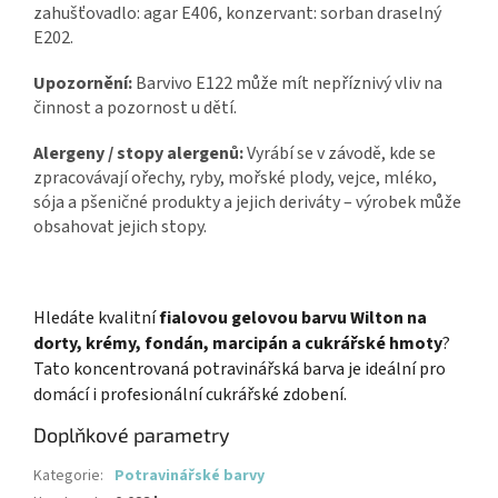
zahušťovadlo: agar E406, konzervant: sorban draselný
E202.
Upozornění:
Barvivo E122 může mít nepříznivý vliv na
činnost a pozornost u dětí.
Alergeny / stopy alergenů:
Vyrábí se v závodě, kde se
zpracovávají ořechy, ryby, mořské plody, vejce, mléko,
sója a pšeničné produkty a jejich deriváty – výrobek může
obsahovat jejich stopy.
Hledáte kvalitní
fialovou gelovou barvu Wilton na
dorty, krémy, fondán, marcipán a cukrářské hmoty
?
Tato koncentrovaná potravinářská barva je ideální pro
domácí i profesionální cukrářské zdobení.
Doplňkové parametry
Kategorie
:
Potravinářské barvy