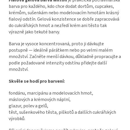
Fialová gelová barva Wilton
je praktická potravinářská
barva pro každého, kdo chce dodat dortům, cupcakes,
krémům, sušenkám nebo modelovacím hmotám krásný
fialový odstín. Gelová konzistence se dobře zapracovává
do cukrářských hmot a nezředí krém ani těsto tak
výrazně jako tekuté barvy.
Barva je vysoce koncentrovaná, proto ji dávkujte
postupně — ideálně párátkem nebo po velmi malém
množství. Začněte menší dávkou, důkladně propracujte a
podle požadované intenzity odstínu přidejte další
množství.
Skvěle se hodí pro barvení:
fondánu, marcipánu a modelovacích hmot,
máslových a krémových náplní,
glazur, polev a gelů,
těst, sušenkového těsta, piškotů a dalších cukrářských
výrobků.