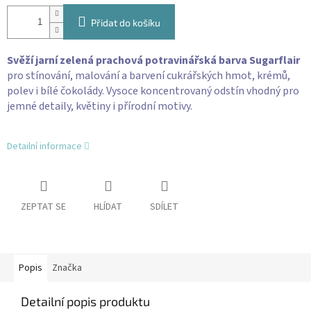
Přidat do košíku
Svěží jarní zelená prachová potravinářská barva Sugarflair
pro stínování, malování a barvení cukrářských hmot, krémů,
polev i bílé čokolády. Vysoce koncentrovaný odstín vhodný pro
jemné detaily, květiny i přírodní motivy.
Detailní informace
ZEPTAT SE
HLÍDAT
SDÍLET
Popis
Značka
Detailní popis produktu