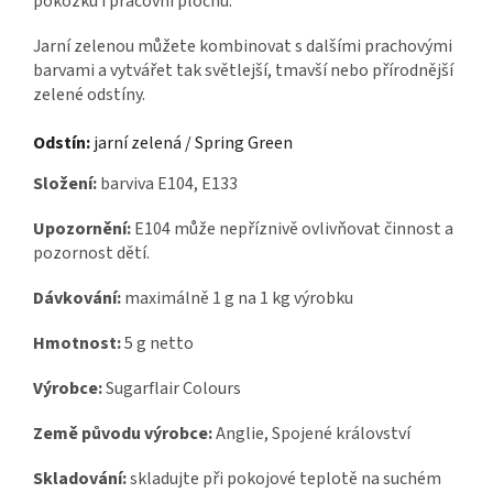
pokožku i pracovní plochu.
Jarní zelenou můžete kombinovat s dalšími prachovými
barvami a vytvářet tak světlejší, tmavší nebo přírodnější
zelené odstíny.
Odstín:
jarní zelená / Spring Green
Složení:
barviva E104, E133
Upozornění:
E104 může nepříznivě ovlivňovat činnost a
pozornost dětí.
Dávkování:
maximálně 1 g na 1 kg výrobku
Hmotnost:
5 g netto
Výrobce:
Sugarflair Colours
Země původu výrobce:
Anglie, Spojené království
Skladování:
skladujte při pokojové teplotě na suchém