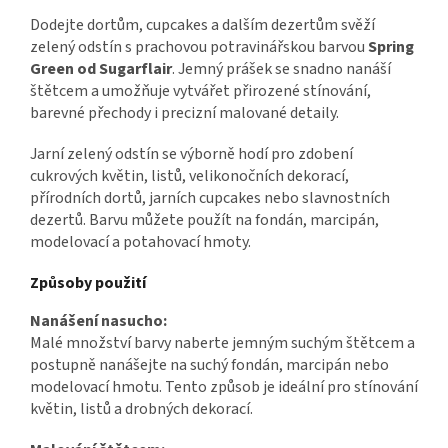
Dodejte dortům, cupcakes a dalším dezertům svěží
zelený odstín s prachovou potravinářskou barvou
Spring
Green od Sugarflair
. Jemný prášek se snadno nanáší
štětcem a umožňuje vytvářet přirozené stínování,
barevné přechody i precizní malované detaily.
Jarní zelený odstín se výborně hodí pro zdobení
cukrových květin, listů, velikonočních dekorací,
přírodních dortů, jarních cupcakes nebo slavnostních
dezertů. Barvu můžete použít na fondán, marcipán,
modelovací a potahovací hmoty.
Způsoby použití
Nanášení nasucho:
Malé množství barvy naberte jemným suchým štětcem a
postupně nanášejte na suchý fondán, marcipán nebo
modelovací hmotu. Tento způsob je ideální pro stínování
květin, listů a drobných dekorací.