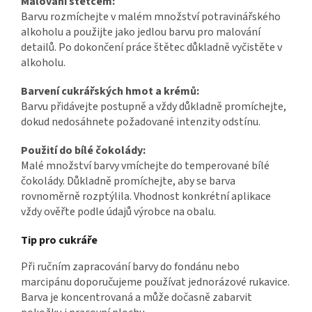
Malování štětcem:
Barvu rozmíchejte v malém množství potravinářského
alkoholu a použijte jako jedlou barvu pro malování
detailů. Po dokončení práce štětec důkladně vyčistěte v
alkoholu.
Barvení cukrářských hmot a krémů:
Barvu přidávejte postupně a vždy důkladně promíchejte,
dokud nedosáhnete požadované intenzity odstínu.
Použití do bílé čokolády:
Malé množství barvy vmíchejte do temperované bílé
čokolády. Důkladně promíchejte, aby se barva
rovnoměrně rozptýlila. Vhodnost konkrétní aplikace
vždy ověřte podle údajů výrobce na obalu.
Tip pro cukráře
Při ručním zapracování barvy do fondánu nebo
marcipánu doporučujeme používat jednorázové rukavice.
Barva je koncentrovaná a může dočasně zabarvit