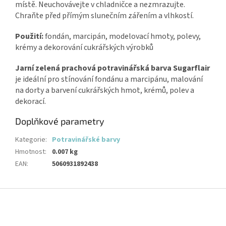
místě. Neuchovávejte v chladničce a nezmrazujte.
Chraňte před přímým slunečním zářením a vlhkostí.
Použití:
fondán, marcipán, modelovací hmoty, polevy,
krémy a dekorování cukrářských výrobků
Jarní zelená prachová potravinářská barva Sugarflair
je ideální pro stínování fondánu a marcipánu, malování
na dorty a barvení cukrářských hmot, krémů, polev a
dekorací.
Doplňkové parametry
Kategorie
:
Potravinářské barvy
Hmotnost
:
0.007 kg
EAN
:
5060931892438
Z
á
p