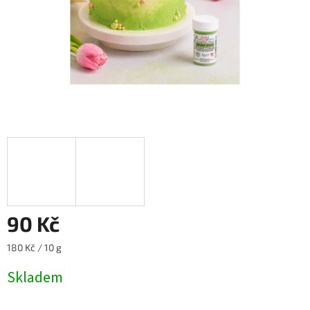
90 Kč
Měrná
180 Kč / 10 g
cena:
Skladem