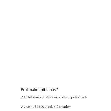
a
t
í
Proč nakoupit u nás?
✔ 15 let zkušeností v cukrářských potřebách
✔ více než 3500 produktů skladem