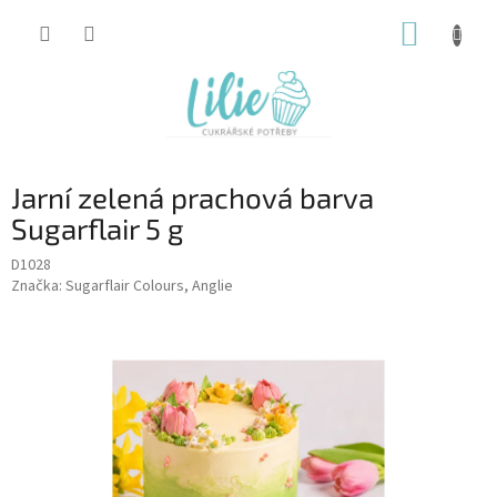
Přejít
NÁKUP
na
obsah
KOŠÍK
Jarní zelená prachová barva
Sugarflair 5 g
D1028
Značka:
Sugarflair Colours, Anglie