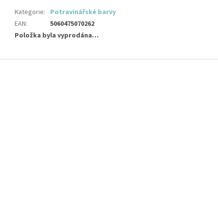
Kategorie
:
Potravinářské barvy
EAN
:
5060475070262
Položka byla vyprodána…
Z
á
p
a
t
í