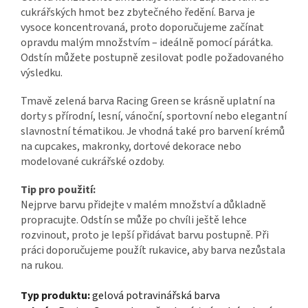
cukrářských hmot bez zbytečného ředění. Barva je
vysoce koncentrovaná, proto doporučujeme začínat
opravdu malým množstvím – ideálně pomocí párátka.
Odstín můžete postupně zesilovat podle požadovaného
výsledku.
Tmavě zelená barva Racing Green se krásně uplatní na
dorty s přírodní, lesní, vánoční, sportovní nebo elegantní
slavnostní tématikou. Je vhodná také pro barvení krémů
na cupcakes, makronky, dortové dekorace nebo
modelované cukrářské ozdoby.
Tip pro použití:
Nejprve barvu přidejte v malém množství a důkladně
propracujte. Odstín se může po chvíli ještě lehce
rozvinout, proto je lepší přidávat barvu postupně. Při
práci doporučujeme použít rukavice, aby barva nezůstala
na rukou.
Typ produktu:
gelová potravinářská barva