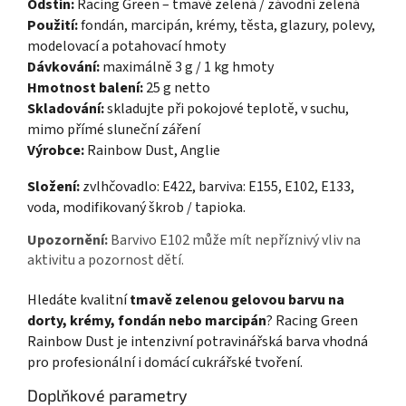
Odstín:
Racing Green – tmavě zelená / závodní zelená
Použití:
fondán, marcipán, krémy, těsta, glazury, polevy,
modelovací a potahovací hmoty
Dávkování:
maximálně 3 g / 1 kg hmoty
Hmotnost balení:
25 g netto
Skladování:
skladujte při pokojové teplotě, v suchu,
mimo přímé sluneční záření
Výrobce:
Rainbow Dust, Anglie
Složení:
zvlhčovadlo: E422, barviva: E155, E102, E133,
voda, modifikovaný škrob / tapioka.
Upozornění:
Barvivo E102 může mít nepříznivý vliv na
aktivitu a pozornost dětí.
Hledáte kvalitní
tmavě zelenou gelovou barvu na
dorty, krémy, fondán nebo marcipán
? Racing Green
Rainbow Dust je intenzivní potravinářská barva vhodná
pro profesionální i domácí cukrářské tvoření.
Doplňkové parametry