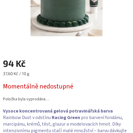
94 Kč
Měrná
37,60 Kč / 10 g
cena:
Momentálně nedostupné
Položka byla vyprodána…
Vysoce koncentrovaná gelová potravinářská barva
Rainbow Dust v odstínu
Racing Green
pro barvení fondánu,
marcipánu, krémů, těst, glazur a modelovacích hmot. Díky
intenzivnímu pigmentu stačí malé množství – barvu dávkujte