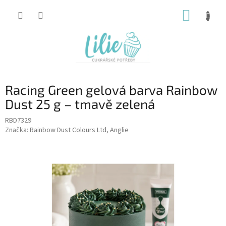
Přejít
NÁKUP
na
obsah
KOŠÍK
Racing Green gelová barva Rainbow
Dust 25 g – tmavě zelená
RBD7329
Značka:
Rainbow Dust Colours Ltd, Anglie