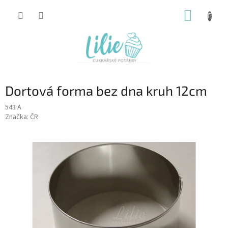
Přejít
NÁKUP
na
obsah
KOŠÍK
Dortová forma bez dna kruh 12cm
543 A
Značka:
ČR