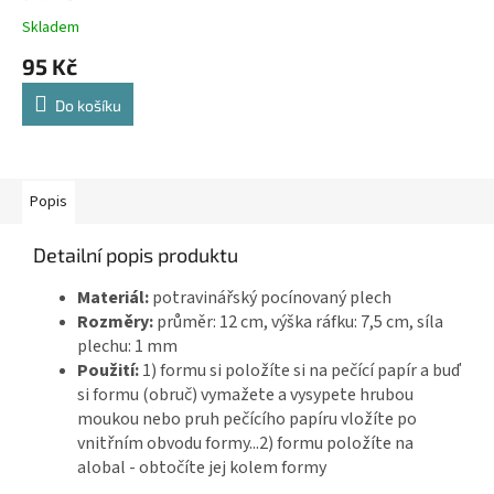
Skladem
95 Kč
Do košíku
Popis
Detailní popis produktu
Materiál:
potravinářský pocínovaný plech
Rozměry:
průměr: 12 cm, výška ráfku: 7,5 cm, síla
plechu: 1 mm
Použití:
1) formu si položíte si na pečící papír a buď
si formu (obruč) vymažete a vysypete hrubou
moukou nebo pruh pečícího papíru vložíte po
vnitřním obvodu formy...2) formu položíte na
alobal - obtočíte jej kolem formy