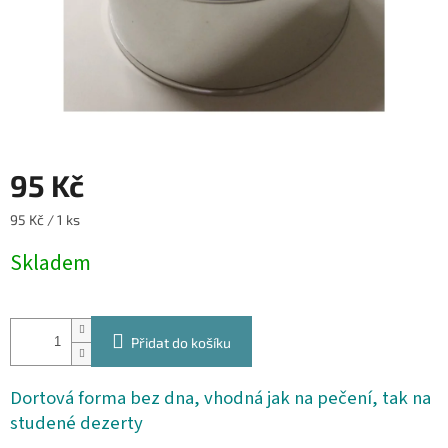
95 Kč
Měrná
95 Kč / 1 ks
cena:
Skladem
Přidat do košíku
Dortová forma bez dna, vhodná jak na pečení, tak na
studené dezerty