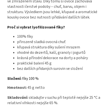
ve zmraženém stavu. Díky tomu si ovoce zachovává
vlastnosti čerstvé podoby – chuť, barvu, objem i
strukturu. Výsledkem jsou lehké, křupavé a aromatické
kousky ovoce bez nutnosti přidávání dalších látek.
Proč si vybrat lyofilizované fíky?
100% fíky
přirozeně sladká ovocná chuť
křupavá struktura díky sušení mrazem
vhodné do dezertů, kaší, granoly i jogurtů
krásná přírodní dekorace na dorty a poháry
praktické balení 45 g
bez dalších přidaných surovin ve složení
Složení:
fíky 100 %
Hmotnost:
45 g netto
Skladování:
skladujte v suchu při teplotě nejvýše 25 °C a
relativní vlhkosti nejvýše 65 %.