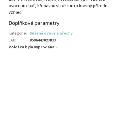
ovocnou chuť, křupavou strukturu a krásný přírodní
vzhled.
Doplňkové parametry
Kategorie
:
Sušené ovoce a ořechy
EAN
:
8596443023833
Položka byla vyprodána…
Z
á
p
a
t
í