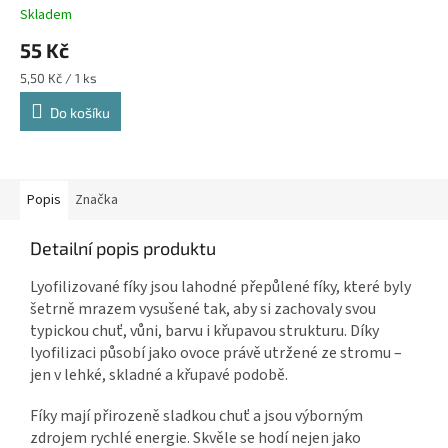
Skladem
55 Kč
Měrná
5,50 Kč / 1 ks
cena:
Do košíku
Popis
Značka
Detailní popis produktu
Lyofilizované fíky jsou lahodné přepůlené fíky, které byly
šetrně mrazem vysušené tak, aby si zachovaly svou
typickou chuť, vůni, barvu i křupavou strukturu. Díky
lyofilizaci působí jako ovoce právě utržené ze stromu –
jen v lehké, skladné a křupavé podobě.
Fíky mají přirozeně sladkou chuť a jsou výborným
zdrojem rychlé energie. Skvěle se hodí nejen jako