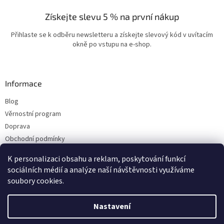
Získejte slevu 5 % na první nákup
Přihlaste se k odběru newsletteru a získejte slevový kód v uvítacím
okně po vstupu na e-shop.
Informace
Blog
Věrnostní program
Doprava
Obchodní podmínky
Ochrana osobních údajů
K personalizaci obsahu a reklam, poskytování funkcí
Kontakty
sociálních médií a analýze naší návštěvnosti využíváme
soubory cookies.
Vytvořil Shoptet
Nastavení