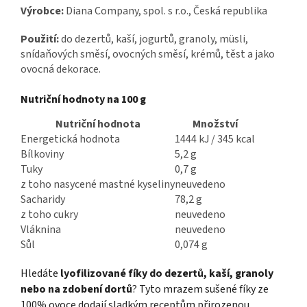
Výrobce:
Diana Company, spol. s r.o., Česká republika
Použití:
do dezertů, kaší, jogurtů, granoly, müsli,
snídaňových směsí, ovocných směsí, krémů, těst a jako
ovocná dekorace.
Nutriční hodnoty na 100 g
Nutriční hodnota
Množství
Energetická hodnota
1444 kJ / 345 kcal
Bílkoviny
5,2 g
Tuky
0,7 g
z toho nasycené mastné kyseliny
neuvedeno
Sacharidy
78,2 g
z toho cukry
neuvedeno
Vláknina
neuvedeno
Sůl
0,074 g
Hledáte
lyofilizované fíky do dezertů, kaší, granoly
nebo na zdobení dortů
? Tyto mrazem sušené fíky ze
100% ovoce dodají sladkým receptům přirozenou