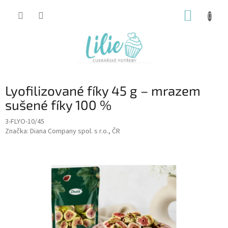
Přejít
NÁKUP
na
obsah
KOŠÍK
Lyofilizované fíky 45 g – mrazem
sušené fíky 100 %
3-FLYO-10/45
Značka:
Diana Company spol. s r.o., ČR