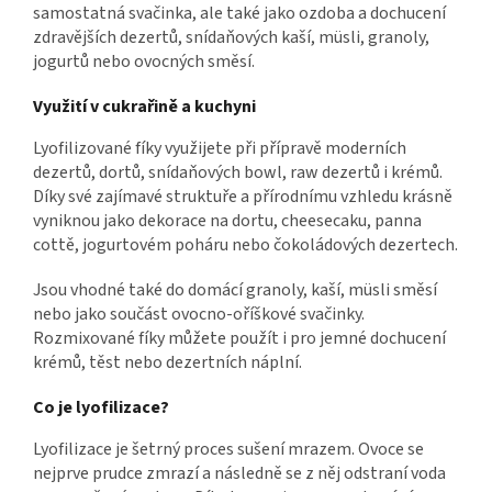
samostatná svačinka, ale také jako ozdoba a dochucení
zdravějších dezertů, snídaňových kaší, müsli, granoly,
jogurtů nebo ovocných směsí.
Využití v cukrařině a kuchyni
Lyofilizované fíky využijete při přípravě moderních
dezertů, dortů, snídaňových bowl, raw dezertů i krémů.
Díky své zajímavé struktuře a přírodnímu vzhledu krásně
vyniknou jako dekorace na dortu, cheesecaku, panna
cottě, jogurtovém poháru nebo čokoládových dezertech.
Jsou vhodné také do domácí granoly, kaší, müsli směsí
nebo jako součást ovocno-oříškové svačinky.
Rozmixované fíky můžete použít i pro jemné dochucení
krémů, těst nebo dezertních náplní.
Co je lyofilizace?
Lyofilizace je šetrný proces sušení mrazem. Ovoce se
nejprve prudce zmrazí a následně se z něj odstraní voda