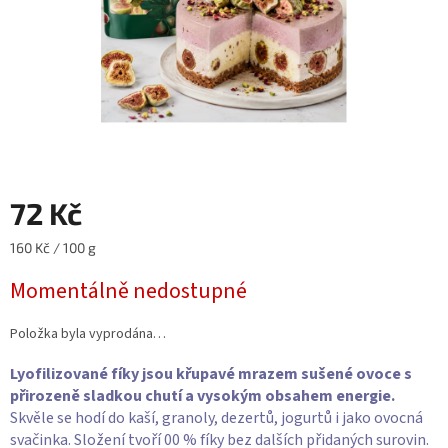
72 Kč
Měrná
160 Kč / 100 g
cena:
Momentálně nedostupné
Položka byla vyprodána…
Lyofilizované fíky jsou křupavé mrazem sušené ovoce s
přirozeně sladkou chutí a vysokým obsahem energie.
Skvěle se hodí do kaší, granoly, dezertů, jogurtů i jako ovocná
svačinka. Složení tvoří 00 % fíky bez dalších přidaných surovin.