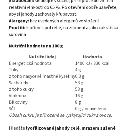
Skladování:
skladujte v suchu, při teplotě do 25 °C a
relativní vlhkosti do 65 %. Po otevření dobře uzavřete,
aby si jahody zachovaly křupavost.
Alergeny:
bez uvedených alergenů ve složení
Použití:
k přímé spotřebě, na zdobení a jako cukrářská
surovina
Nutriční hodnoty na 100 g
Nutriční údaj
Hodnota
Energetická hodnota
1400 kJ / 330 kcal
Tuky
4 g
z toho nasycené mastné kyseliny
0,3 g
Sacharidy
53 g
z toho cukry
53 g
Vláknina
16 g
Bílkoviny
8 g
Sůl
0 g / neuvedeno
Obsah cukru je přirozeně se vyskytující cukr z ovoce.
Hledáte
lyofilizované jahody celé
,
mrazem sušené