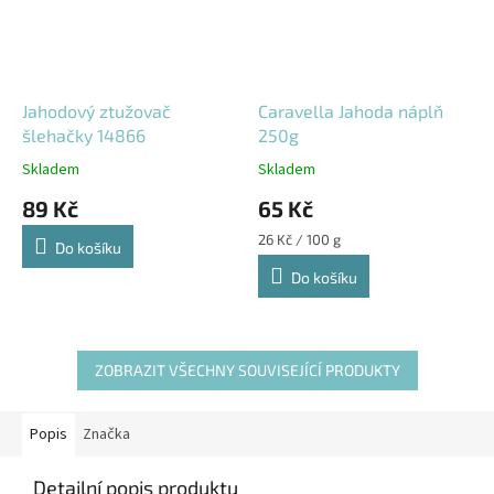
Jahodový ztužovač
Caravella Jahoda náplň
šlehačky 14866
250g
Skladem
Skladem
89 Kč
65 Kč
Měrná
26 Kč / 100 g
Do košíku
cena:
Do košíku
ZOBRAZIT VŠECHNY SOUVISEJÍCÍ PRODUKTY
Popis
Značka
Detailní popis produktu