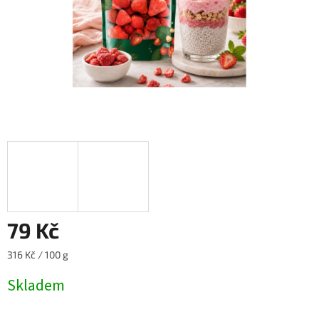
79 Kč
Měrná
316 Kč / 100 g
cena:
Skladem