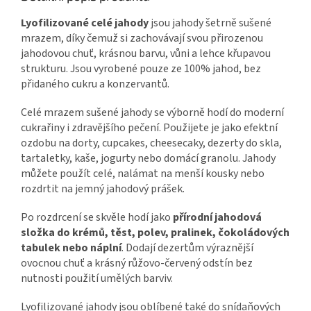
Lyofilizované celé jahody
jsou jahody šetrně sušené
mrazem, díky čemuž si zachovávají svou přirozenou
jahodovou chuť, krásnou barvu, vůni a lehce křupavou
strukturu. Jsou vyrobené pouze ze 100% jahod, bez
přidaného cukru a konzervantů.
Celé mrazem sušené jahody se výborně hodí do moderní
cukrařiny i zdravějšího pečení. Použijete je jako efektní
ozdobu na dorty, cupcakes, cheesecaky, dezerty do skla,
tartaletky, kaše, jogurty nebo domácí granolu. Jahody
můžete použít celé, nalámat na menší kousky nebo
rozdrtit na jemný jahodový prášek.
Po rozdrcení se skvěle hodí jako
přírodní jahodová
složka do krémů, těst, polev, pralinek, čokoládových
tabulek nebo náplní
. Dodají dezertům výraznější
ovocnou chuť a krásný růžovo-červený odstín bez
nutnosti použití umělých barviv.
Lyofilizované jahody jsou oblíbené také do snídaňových