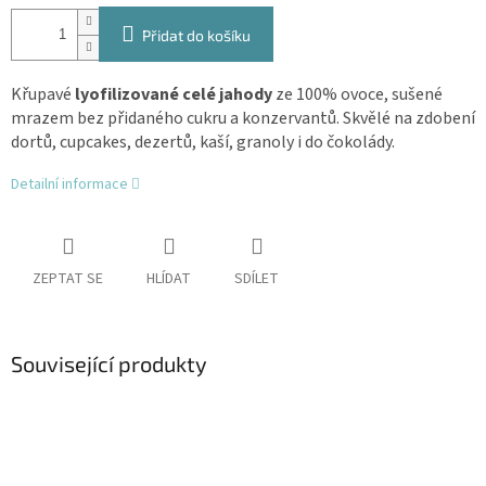
Přidat do košíku
Křupavé
lyofilizované celé jahody
ze 100% ovoce, sušené
mrazem bez přidaného cukru a konzervantů. Skvělé na zdobení
dortů, cupcakes, dezertů, kaší, granoly i do čokolády.
Detailní informace
ZEPTAT SE
HLÍDAT
SDÍLET
Související produkty