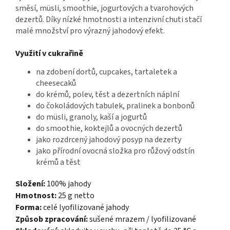
směsí, müsli, smoothie, jogurtových a tvarohových
dezertů. Díky nízké hmotnosti a intenzivní chuti stačí
malé množství pro výrazný jahodový efekt.
Využití v cukrařině
na zdobení dortů, cupcakes, tartaletek a
cheesecaků
do krémů, polev, těst a dezertních náplní
do čokoládových tabulek, pralinek a bonbonů
do müsli, granoly, kaší a jogurtů
do smoothie, koktejlů a ovocných dezertů
jako rozdrcený jahodový posyp na dezerty
jako přírodní ovocná složka pro růžový odstín
krémů a těst
Složení:
100% jahody
Hmotnost:
25 g netto
Forma:
celé lyofilizované jahody
Způsob zpracování:
sušené mrazem / lyofilizované