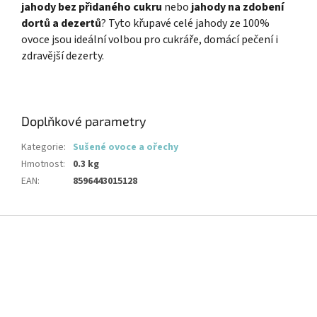
jahody bez přidaného cukru
nebo
jahody na zdobení
dortů a dezertů
? Tyto křupavé celé jahody ze 100%
ovoce jsou ideální volbou pro cukráře, domácí pečení i
zdravější dezerty.
Doplňkové parametry
Kategorie
:
Sušené ovoce a ořechy
Hmotnost
:
0.3 kg
EAN
:
8596443015128
Z
á
p
a
t
í