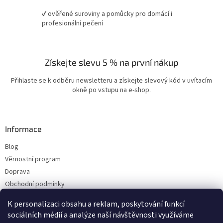
✔ ověřené suroviny a pomůcky pro domácí i
profesionální pečení
Získejte slevu 5 % na první nákup
Přihlaste se k odběru newsletteru a získejte slevový kód v uvítacím
okně po vstupu na e-shop.
Informace
Blog
Věrnostní program
Doprava
Obchodní podmínky
Ochrana osobních údajů
K personalizaci obsahu a reklam, poskytování funkcí
Kontakty
sociálních médií a analýze naší návštěvnosti využíváme