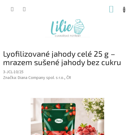
Přejít
NÁKUP
na
obsah
KOŠÍK
Lyofilizované jahody celé 25 g –
mrazem sušené jahody bez cukru
3-JCL-10/25
Značka:
Diana Company spol. s r.o., ČR