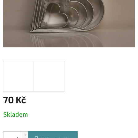
70 Kč
Měrná
Skladem
cena: