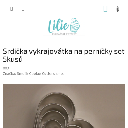
Přejít
NÁKUP
na
obsah
KOŠÍK
Srdíčka vykrajovátka na perníčky set
5kusů
003
Značka:
Smolík Cookie Cutters s.r.o.