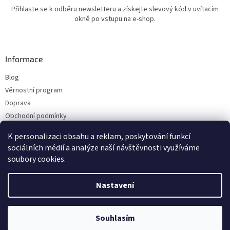
Přihlaste se k odběru newsletteru a získejte slevový kód v uvítacím
okně po vstupu na e-shop.
Informace
Blog
Věrnostní program
Doprava
Obchodní podmínky
Ochrana osobních údajů
K personalizaci obsahu a reklam, poskytování funkcí
Kontakty
sociálních médií a analýze naší návštěvnosti využíváme
soubory cookies.
Vytvořil Shoptet
Nastavení
Copyright 2026
ESHOP LILIE
. Všechna práva vyhrazena.
Upravit nastavení
Souhlasím
cookies