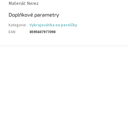
Materiál: Nerez
Doplňkové parametry
Kategorie
:
Vykrajovátka na perníčky
EAN
:
8595607977098
Z
á
p
a
t
í