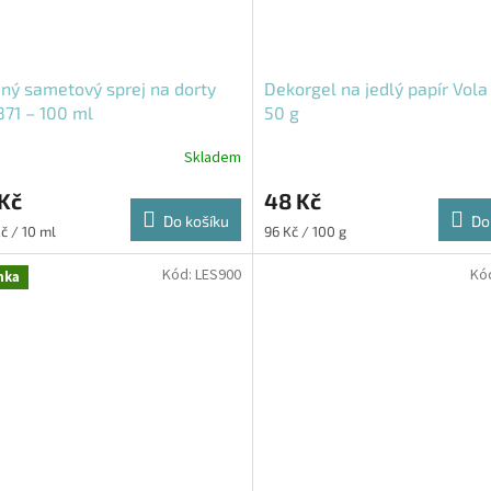
ný sametový sprej na dorty
Dekorgel na jedlý papír Vola
71 – 100 ml
50 g
Skladem
Kč
48 Kč
Do košíku
Do
Měrná
č / 10 ml
96 Kč / 100 g
cena:
Kód:
LES900
Kó
nka