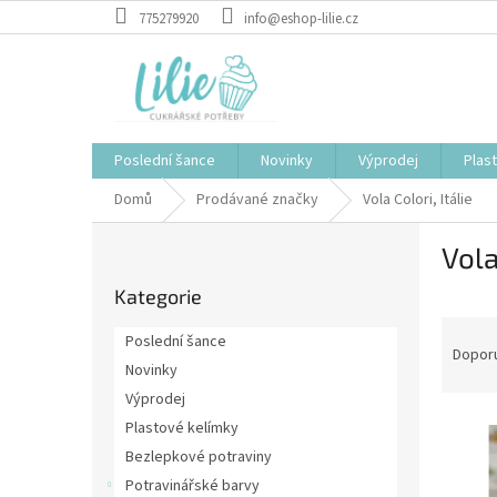
Přejít
775279920
info@eshop-lilie.cz
na
obsah
Poslední šance
Novinky
Výprodej
Plas
Domů
Prodávané značky
Vola Colori, Itálie
P
Vola
o
Přeskočit
s
Kategorie
kategorie
t
Ř
r
Poslední šance
a
a
Dopor
Novinky
z
n
Výprodej
e
n
V
n
í
Plastové kelímky
ý
í
p
Bezlepkové potraviny
p
p
a
Potravinářské barvy