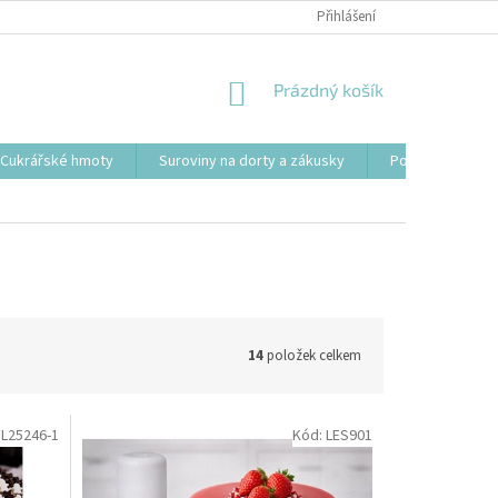
Přihlášení
NÁKUPNÍ
Prázdný košík
KOŠÍK
Cukrářské hmoty
Suroviny na dorty a zákusky
Podložky, tácy a
14
položek celkem
FL25246-1
Kód:
LES901