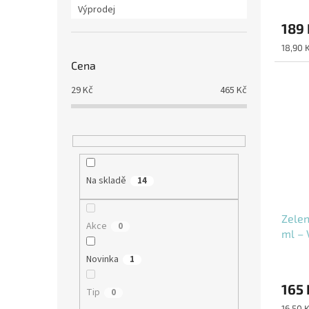
Výprodej
189 
Měrná
18,90 
cena:
Cena
29
Kč
465
Kč
Na skladě
14
Zelen
Akce
0
ml – 
Novinka
1
165 
Tip
0
Měrná
16,50 K