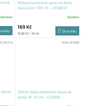
bínová
Růžový sametový sprej na dorty
Vola Colori 100 ml – LES6841
Skladem
Skladem
169 Kč
 košíku
Do košíku
Měrná
16,90 Kč / 10 ml
cena:
d:
LES714
Kód:
LES606
 barva
Zářivě zlatá metalická barva ve
spreji AF 50 ml – LES606