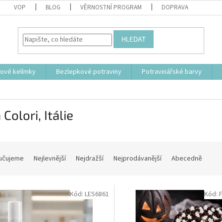
VOP
BLOG
VĚRNOSTNÍ PROGRAM
DOPRAVA
HLEDAT
tové kelímky
Bezlepkové potraviny
Potravinářské barvy
 Colori, Itálie
učujeme
Nejlevnější
Nejdražší
Nejprodávanější
Abecedně
Kód:
LES6861
Kód: