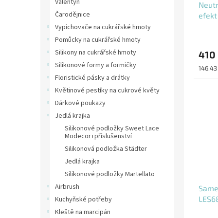
Valentýn
Neutr
Čarodějnice
efek
Vypichovače na cukrářské hmoty
Pomůcky na cukrářské hmoty
Silikony na cukrářské hmoty
410
Silikonové formy a formičky
Měrná
146,43
cena:
Floristické pásky a drátky
Květinové pestíky na cukrové květy
Dárkové poukazy
Jedlá krajka
Silikonové podložky Sweet Lace
Modecor+příslušenství
Silikonová podložka Städter
Jedlá krajka
Silikonové podložky Martellato
Airbrush
Samet
LES68
Kuchyňské potřeby
Kleště na marcipán