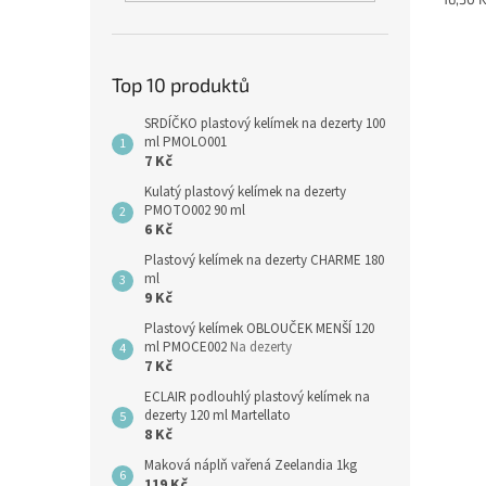
cena:
Top 10 produktů
SRDÍČKO plastový kelímek na dezerty 100
ml PMOLO001
7 Kč
Kulatý plastový kelímek na dezerty
PMOTO002 90 ml
6 Kč
Plastový kelímek na dezerty CHARME 180
ml
9 Kč
Plastový kelímek OBLOUČEK MENŠÍ 120
ml PMOCE002
Na dezerty
7 Kč
ECLAIR podlouhlý plastový kelímek na
dezerty 120 ml Martellato
8 Kč
Maková náplň vařená Zeelandia 1kg
119 Kč