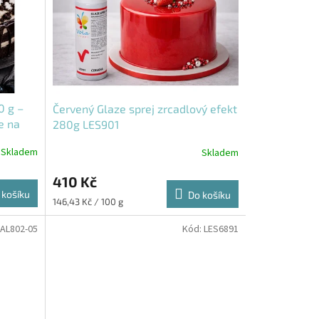
0 g –
Červený Glaze sprej zrcadlový efekt
e na
280g LES901
Skladem
Skladem
410 Kč
 košíku
Do košíku
Měrná
146,43 Kč / 100 g
cena:
AL802-05
Kód:
LES6891