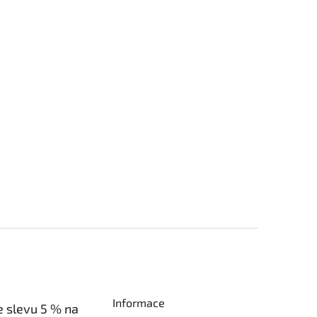
Informace
e slevu 5 % na