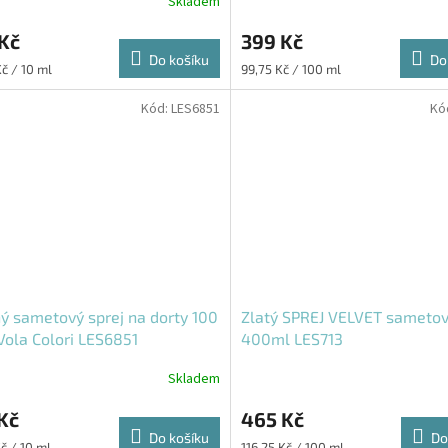
Skladem
Kč
399 Kč
Do košíku
Do
Měrná
Kč / 10 ml
99,75 Kč / 100 ml
cena:
Kód:
LES6851
Kó
ý sametový sprej na dorty 100
Zlatý SPREJ VELVET sametov
Vola Colori LES6851
400ml LES713
Skladem
Kč
465 Kč
Do košíku
Do
Měrná
č / 10 ml
116,25 Kč / 100 ml