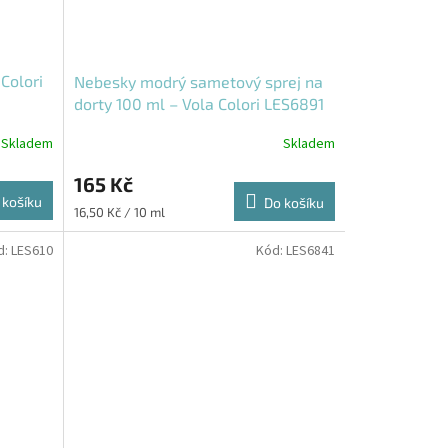
 Colori
Nebesky modrý sametový sprej na
dorty 100 ml – Vola Colori LES6891
Skladem
Skladem
165 Kč
 košíku
Do košíku
Měrná
16,50 Kč / 10 ml
cena:
d:
LES610
Kód:
LES6841