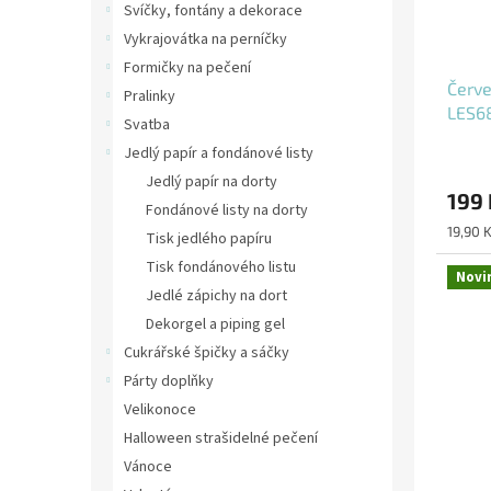
Svíčky, fontány a dekorace
Vykrajovátka na perníčky
Formičky na pečení
Červe
Pralinky
LES68
Svatba
Jedlý papír a fondánové listy
Jedlý papír na dorty
199 
Fondánové listy na dorty
Měrná
19,90 K
Tisk jedlého papíru
cena:
Tisk fondánového listu
Novi
Jedlé zápichy na dort
Dekorgel a piping gel
Cukrářské špičky a sáčky
Párty doplňky
Velikonoce
Halloween strašidelné pečení
Vánoce