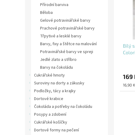
i
r
n
Přírodní barviva
s
o
e
Běloba
p
d
l
r
u
Gelové potravinářské barvy
o
k
Prachové potravinářské barvy
d
t
Třpytivé a lesklé barvy
u
ů
Barvy, fixy a štětce na malování
Bílý 
k
Potravinářské barvy ve spreji
Color
t
ů
Jedlé zlato a stříbro
Barvy na čokoládu
Cukrářské hmoty
169 
Suroviny na dorty a zákusky
Měrná
16,90 K
cena:
Podložky, tácy a krajky
Dortové krabice
Čokoláda a potřeby na čokoládu
Posypy a zdobení
Cukrářské košíčky
Dortové formy na pečení