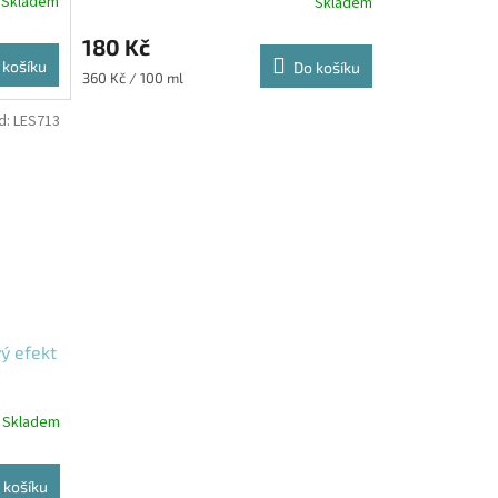
Skladem
Skladem
180 Kč
 košíku
Do košíku
Měrná
360 Kč / 100 ml
cena:
d:
LES713
ý efekt
Skladem
 košíku