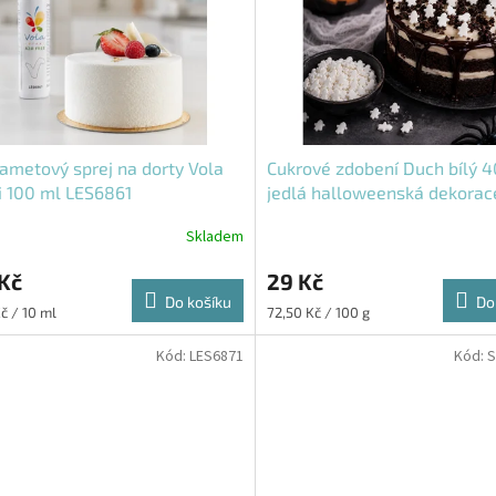
sametový sprej na dorty Vola
Cukrové zdobení Duch bílý 4
i 100 ml LES6861
jedlá halloweenská dekorac
dorty
Skladem
Kč
29 Kč
Do košíku
Do
Měrná
č / 10 ml
72,50 Kč / 100 g
cena:
Kód:
LES6871
Kód:
S