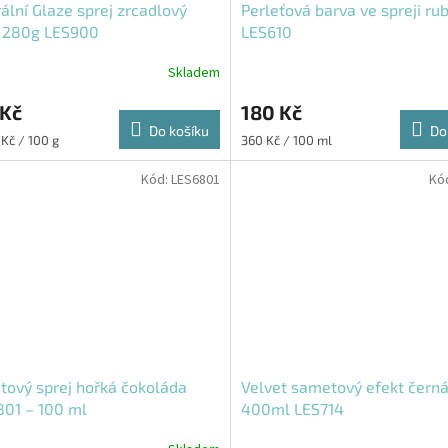
ální Glaze sprej zrcadlový
Perleťová barva ve spreji ru
t 280g LES900
LES610
Skladem
 Kč
180 Kč
Do košíku
Do
Měrná
 Kč / 100 g
360 Kč / 100 ml
cena:
Kód:
LES6801
Kó
ový sprej hořká čokoláda
Velvet sametový efekt černá
01 – 100 ml
400ml LES714