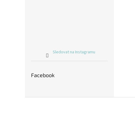
Sledovat na Instagramu
Facebook
Z
á
p
a
t
í