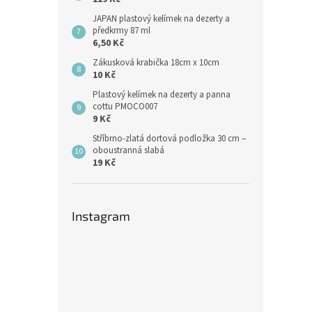
JAPAN plastový kelímek na dezerty a
předkrmy 87 ml
6,50 Kč
Zákusková krabička 18cm x 10cm
10 Kč
Plastový kelímek na dezerty a panna
cottu PMOCO007
9 Kč
Stříbrno-zlatá dortová podložka 30 cm –
oboustranná slabá
19 Kč
Instagram