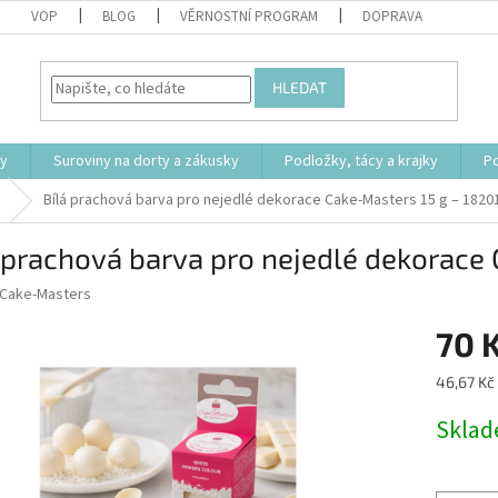
VOP
BLOG
VĚRNOSTNÍ PROGRAM
DOPRAVA
HLEDAT
ty
Suroviny na dorty a zákusky
Podložky, tácy a krajky
P
Bílá prachová barva pro nejedlé dekorace Cake-Masters 15 g – 1820
 prachová barva pro nejedlé dekorace
Cake-Masters
70 
Měrná
46,67 Kč 
cena:
Skla