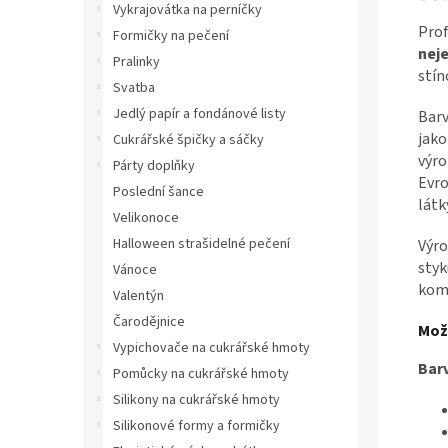
Vykrajovátka na perníčky
Prof
Formičky na pečení
nej
Pralinky
stín
Svatba
Jedlý papír a fondánové listy
Barv
jako
Cukrářské špičky a sáčky
výr
Párty doplňky
Evro
Poslední šance
látk
Velikonoce
Halloween strašidelné pečení
Výro
styk
Vánoce
kom
Valentýn
Čarodějnice
Mož
Vypichovače na cukrářské hmoty
Bar
Pomůcky na cukrářské hmoty
Silikony na cukrářské hmoty
Silikonové formy a formičky