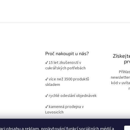
Proč nakoupit u nás?
Získejt
pr
✔ 15 let zkušeností v
cukrářských potřebách
Přihla
newsletter
✔ více než 3500 produktů
kód v uvít
skladem
✔ rychlé odeslání objednávek
✔ kamenná prodejna v
Lovosicích
✔ ověřené suroviny a pomůcky
aci obsahu a reklam, poskytování funkcí sociálních médií a
pro domácí i profesionální