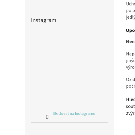
Ucho
po p
jedl
Instagram
Upo
Nen
Nepo
jiný
výro
Oxid
potr
Hled
sout
zvýr
Sledovat na Instagramu