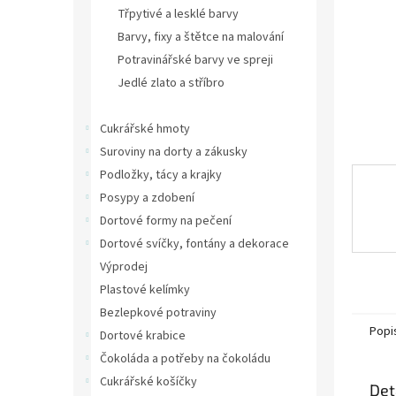
n
Třpytivé a lesklé barvy
e
Barvy, fixy a štětce na malování
l
Potravinářské barvy ve spreji
Jedlé zlato a stříbro
Barvy na čokoládu
Cukrářské hmoty
Suroviny na dorty a zákusky
Podložky, tácy a krajky
Posypy a zdobení
Dortové formy na pečení
Dortové svíčky, fontány a dekorace
Výprodej
Plastové kelímky
Bezlepkové potraviny
Popi
Dortové krabice
Čokoláda a potřeby na čokoládu
Cukrářské košíčky
Det