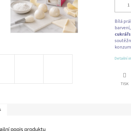
Bílá prá
barvení,
cukrářs
soutěžní
konzumac
Detailní 
TISK
s
ailní popis produktu