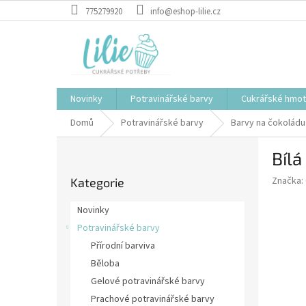
Přejít
775279920
info@eshop-lilie.cz
na
obsah
Novinky
Potravinářské barvy
Cukrářské hmo
Domů
Potravinářské barvy
Barvy na čokoládu
P
Bílá
o
Přeskočit
s
Značka:
Kategorie
kategorie
t
r
Novinky
a
Potravinářské barvy
n
Přírodní barviva
n
í
Běloba
p
Gelové potravinářské barvy
a
Prachové potravinářské barvy