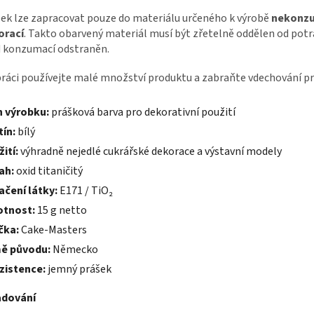
ek lze zapracovat pouze do materiálu určeného k výrobě
nekonz
orací
. Takto obarvený materiál musí být zřetelně oddělen od potr
 konzumací odstraněn.
práci používejte malé množství produktu a zabraňte vdechování pr
h výrobku:
prášková barva pro dekorativní použití
ín:
bílý
ití:
výhradně nejedlé cukrářské dekorace a výstavní modely
ah:
oxid titaničitý
čení látky:
E171 / TiO₂
tnost:
15 g netto
čka:
Cake-Masters
ě původu:
Německo
zistence:
jemný prášek
adování