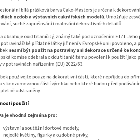
esionální bílá prášková barva Cake-Masters je určena k dekorován
edlých ozdob a výstavních cukrářských modelů
. Umožňuje zesvě
ování, suché zaprašování i malování dekorativních detailů.
a obsahuje oxid titaničitý, známý také pod označením E171. Jeho 
 potravinářské přídatné látky již není v Evropské unii povoleno, a 
obek
nesmí být použit na potraviny ani dekorace určené ke ko
pská komise odebrala oxidu titaničitému povolení k použití jako 
y v potravinách nařízením (EU) 2022/63.
bek používejte pouze na dekorativní části, které nepřijdou do př
u s konzumovanou částí výrobku nebo které budou před podávání
pletně odstraněny.
nosti použití
va je vhodná zejména pro:
výstavní a soutěžní dortové modely,
nejedlé květiny, figurky a ozdobné prvky,