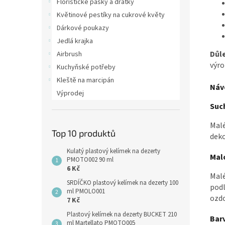
Floristické pásky a drátky
Květinové pestíky na cukrové květy
Dárkové poukazy
Jedlá krajka
Důle
Airbrush
výro
Kuchyňské potřeby
Kleště na marcipán
Náv
Výprodej
Suc
Mal
Top 10 produktů
deko
Kulatý plastový kelímek na dezerty
Mal
PMOTO002 90 ml
6 Kč
Malé
SRDÍČKO plastový kelímek na dezerty 100
podl
ml PMOLO001
ozdo
7 Kč
Plastový kelímek na dezerty BUCKET 210
Bar
ml Martellato PMOTO005