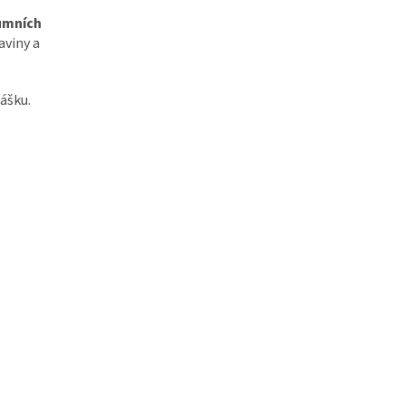
umních
aviny a
ášku.