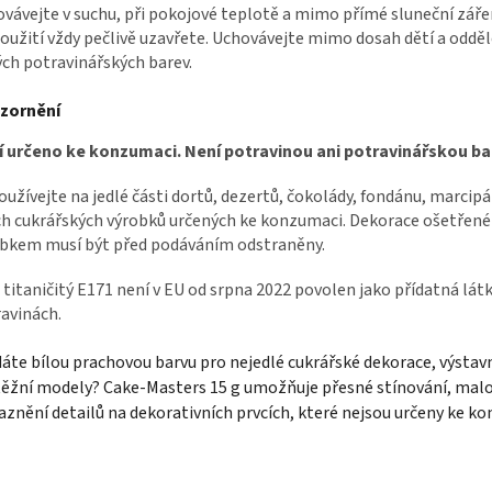
vávejte v suchu, při pokojové teplotě a mimo přímé sluneční záře
oužití vždy pečlivě uzavřete. Uchovávejte mimo dosah dětí a oddě
ých potravinářských barev.
zornění
í určeno ke konzumaci. Není potravinou ani potravinářskou ba
užívejte na jedlé části dortů, dezertů, čokolády, fondánu, marcip
ch cukrářských výrobků určených ke konzumaci. Dekorace ošetřen
bkem musí být před podáváním odstraněny.
 titaničitý E171 není v EU od srpna 2022 povolen jako přídatná látk
avinách.
áte bílou prachovou barvu pro nejedlé cukrářské dekorace, výstavn
ěžní modely? Cake-Masters 15 g umožňuje přesné stínování, malo
aznění detailů na dekorativních prvcích, které nejsou určeny ke k