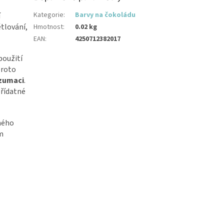
Kategorie
:
Barvy na čokoládu
í
tlování,
Hmotnost
:
0.02 kg
EAN
:
4250712382017
použití
proto
nzumaci
.
přídatné
ímého
m