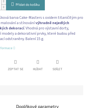
Přidat do košíku
šková barva Cake-Masters s oxidem titaničitým pro
 malování a stínování
výhradně nejedlých
kých dekorací
. Vhodná pro výstavní dorty,
 modely a dekorativní prvky, které budou před
í odstraněny. Balení 15 g.
informace
ZEPTAT SE
HLÍDAT
SDÍLET
Doplňkové parametry