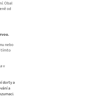
ní. Obal
leně od
rvou.
ánu nebo
é tímto
a v
í dorty a
vání a
onzumaci.