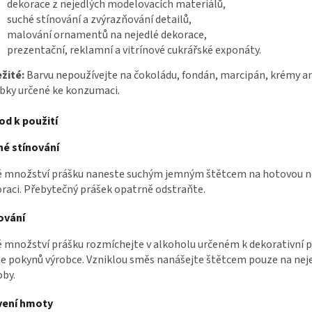
dekorace z nejedlých modelovacích materiálů,
suché stínování a zvýrazňování detailů,
malování ornamentů na nejedlé dekorace,
prezentační, reklamní a vitrínové cukrářské exponáty.
žité:
Barvu nepoužívejte na čokoládu, fondán, marcipán, krémy ani
bky určené ke konzumaci.
od k použití
hé stínování
é množství prášku naneste suchým jemným štětcem na hotovou n
raci. Přebytečný prášek opatrně odstraňte.
ování
 množství prášku rozmíchejte v alkoholu určeném k dekorativní p
e pokynů výrobce. Vzniklou směs nanášejte štětcem pouze na nej
by.
vení hmoty