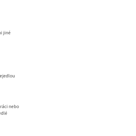
 jiné
ejedlou
ráci nebo
edlé