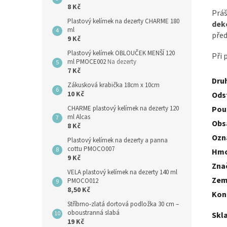
8 Kč
Práš
Plastový kelímek na dezerty CHARME 180
dek
ml
před
9 Kč
Plastový kelímek OBLOUČEK MENŠÍ 120
Při 
ml PMOCE002
Na dezerty
7 Kč
Dru
Zákusková krabička 18cm x 10cm
10 Kč
Odst
CHARME plastový kelímek na dezerty 120
Použ
ml Alcas
Obs
8 Kč
Ozna
Plastový kelímek na dezerty a panna
cottu PMOCO007
Hmo
9 Kč
Zna
VELA plastový kelímek na dezerty 140 ml
Zem
PMOCO012
8,50 Kč
Kon
Stříbrno-zlatá dortová podložka 30 cm –
oboustranná slabá
Skl
19 Kč