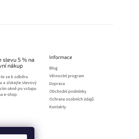
Informace
e slevu 5 % na
vní nákup
Blog
Věrnostní program
ste se k odběru
u a získejte slevový
Doprava
acím okně po vstupu
Obchodní podmínky
na e-shop.
Ochrana osobních údajů
Kontakty