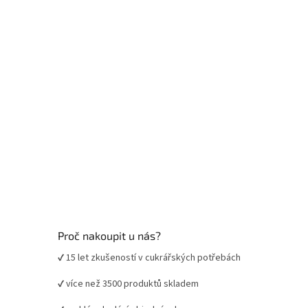
t
í
Proč nakoupit u nás?
✔ 15 let zkušeností v cukrářských potřebách
✔ více než 3500 produktů skladem