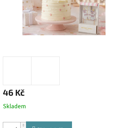
46 Kč
Měrná
Skladem
cena: