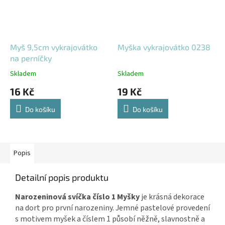
Myš 9,5cm vykrajovátko
Myška vykrajovátko 0238
na perníčky
Skladem
Skladem
16 Kč
19 Kč
Do košíku
Do košíku
Popis
Detailní popis produktu
Narozeninová svíčka číslo 1 Myšky
je krásná dekorace
na dort pro první narozeniny. Jemné pastelové provedení
s motivem myšek a číslem 1 působí něžně, slavnostně a