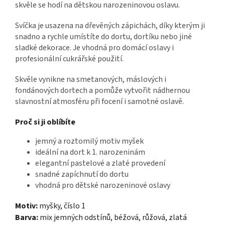
skvěle se hodí na dětskou narozeninovou oslavu.
Svíčka je usazena na dřevěných zápichách, díky kterým ji
snadno a rychle umístíte do dortu, dortíku nebo jiné
sladké dekorace. Je vhodná pro domácí oslavy i
profesionální cukrářské použití.
Skvěle vynikne na smetanových, máslových i
fondánových dortech a pomůže vytvořit nádhernou
slavnostní atmosféru při focení i samotné oslavě.
Proč si ji oblíbíte
jemný a roztomilý motiv myšek
ideální na dort k 1. narozeninám
elegantní pastelové a zlaté provedení
snadné zapíchnutí do dortu
vhodná pro dětské narozeninové oslavy
Motiv:
myšky, číslo 1
Barva:
mix jemných odstínů, béžová, růžová, zlatá