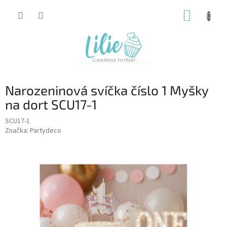
Přejít
NÁKUP
na
obsah
KOŠÍK
Narozeninová svíčka číslo 1 Myšky
na dort SCU17-1
SCU17-1
Značka:
Partydeco