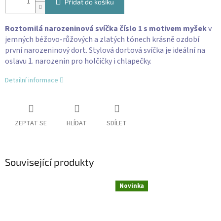
Přidat do košíku
Roztomilá narozeninová svíčka číslo 1 s motivem myšek
v
jemných béžovo-růžových a zlatých tónech krásně ozdobí
první narozeninový dort. Stylová dortová svíčka je ideální na
oslavu 1. narozenin pro holčičky i chlapečky.
Detailní informace
ZEPTAT SE
HLÍDAT
SDÍLET
Související produkty
Novinka