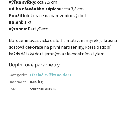
Výška svíčky:
cca 7,5 cm
Délka dřevěného zápichu:
cca 3,8 cm
Použití:
dekorace na narozeninový dort
Balení:
1 ks
Výrobce:
PartyDeco
Narozeninová svíčka číslo 1 s motivem myšek je krásná
dortová dekorace na první narozeniny, která ozdobí
každý dětský dort jemným a slavnostním stylem.
Doplňkové parametry
Kategorie
:
Číselné svíčky na dort
Hmotnost
:
0.05 kg
EAN
:
5902230703285
Z
á
p
a