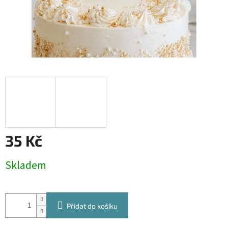
35 Kč
Měrná
Skladem
cena:
Přidat do košíku