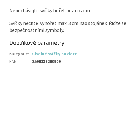
Nenechávejte svíčky hořet bez dozoru
Svíčky nechte vyhořet max. 3 cm nad stojánek. Řiďte se
bezpečnostními symboly.
Doplňkové parametry
Kategorie
:
Číselné svíčky na dort
EAN
:
8590838203909
Z
á
p
a
t
í