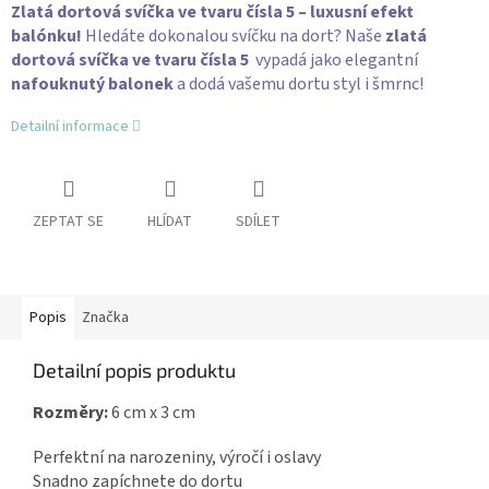
Zlatá dortová svíčka ve tvaru čísla 5 – luxusní efekt
balónku!
Hledáte dokonalou svíčku na dort? Naše
zlatá
dortová svíčka ve tvaru čísla 5
vypadá jako elegantní
nafouknutý balonek
a dodá vašemu dortu styl i šmrnc!
Detailní informace
ZEPTAT SE
HLÍDAT
SDÍLET
Popis
Značka
Detailní popis produktu
Rozměry:
6 cm x 3 cm
Perfektní na narozeniny, výročí i oslavy
Snadno zapíchnete do dortu