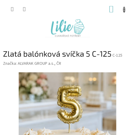
Přejít
NÁKUP
na
obsah
KOŠÍK
Zlatá balónková svíčka 5 C-125
C-125
Značka:
ALVARAK GROUP a.s., ČR