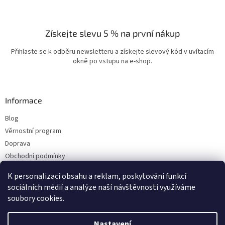
Získejte slevu 5 % na první nákup
Přihlaste se k odběru newsletteru a získejte slevový kód v uvítacím
okně po vstupu na e-shop.
Informace
Blog
Věrnostní program
Doprava
Obchodní podmínky
Ochrana osobních údajů
K personalizaci obsahu a reklam, poskytování funkcí
Kontakty
sociálních médií a analýze naší návštěvnosti využíváme
soubory cookies.
Vytvořil Shoptet
Nastavení