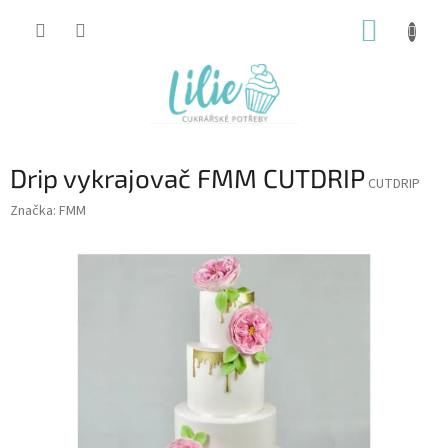
Přejít
NÁKUP
na
obsah
KOŠÍK
Drip vykrajovač FMM CUTDRIP
CUTDRIP
Značka:
FMM