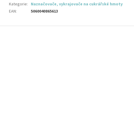
Kategorie
:
Naznačovače, vykrajovače na cukrářské hmoty
EAN
:
5060040865613
Z
á
p
a
t
í