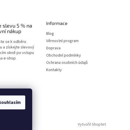
Informace
e slevu 5 % na
vní nákup
Blog
Věrnostní program
ste se k odběru
u a získejte slevový
Doprava
acím okně po vstupu
Obchodní podmínky
na e-shop.
Ochrana osobních údajů
Kontakty
Souhlasím
Vytvořil Shoptet