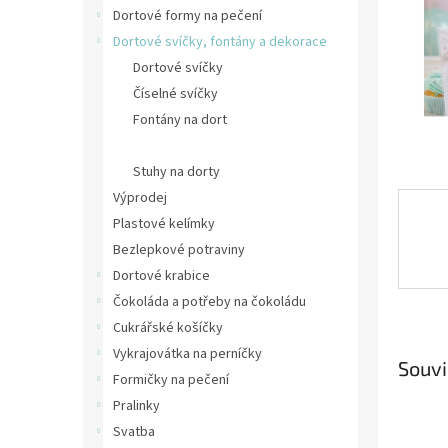
n
Dortové formy na pečení
e
Dortové svíčky, fontány a dekorace
l
Dortové svíčky
Číselné svíčky
Fontány na dort
Ozdoby na dort
Stuhy na dorty
Výprodej
Plastové kelímky
Bezlepkové potraviny
Dortové krabice
Čokoláda a potřeby na čokoládu
Cukrářské košíčky
Vykrajovátka na perníčky
Souvi
Formičky na pečení
Pralinky
Svatba