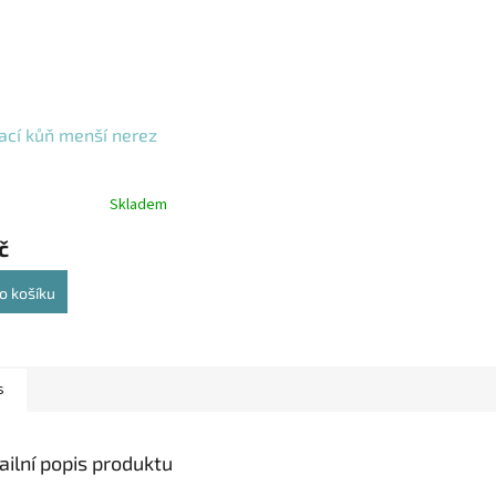
cí kůň menší nerez
Skladem
č
o košíku
s
ailní popis produktu