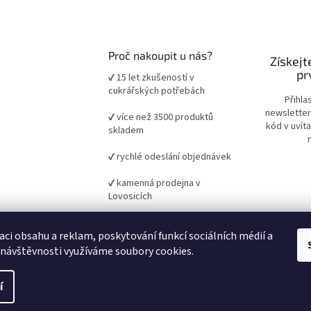
Proč nakoupit u nás?
Získejt
pr
✔ 15 let zkušeností v
cukrářských potřebách
Přihla
newsletter
✔ více než 3500 produktů
kód v uvít
skladem
✔ rychlé odeslání objednávek
✔ kamenná prodejna v
Lovosicích
✔ ověřené suroviny a pomůcky
aci obsahu a reklam, poskytování funkcí sociálních médií a
pro domácí i profesionální
pečení
 návštěvnosti využíváme soubory cookies.
í
it nastavení cookies