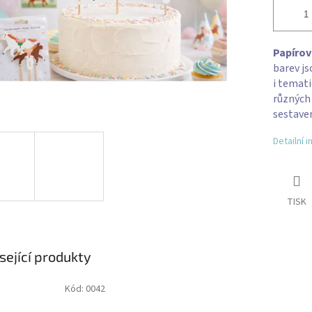
Papírov
barev js
i temati
různých
sestaven
Detailní 
TISK
sející produkty
Kód:
0042