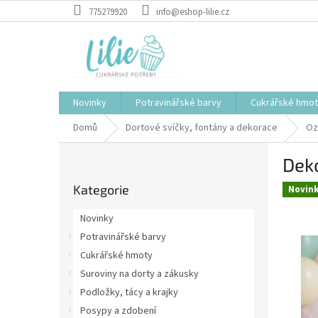
Přejít
775279920
info@eshop-lilie.cz
na
obsah
Novinky
Potravinářské barvy
Cukrářské hmo
Domů
Dortové svíčky, fontány a dekorace
Oz
P
Deko
o
Přeskočit
s
Kategorie
kategorie
Novin
t
r
Novinky
a
Potravinářské barvy
n
Cukrářské hmoty
n
í
Suroviny na dorty a zákusky
p
Podložky, tácy a krajky
a
Posypy a zdobení