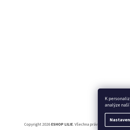
á
p
a
t
í
K personaliz
analýze naší
Nastaven
Copyright 2026
ESHOP LILIE
. Všechna práva vyhrazena.
Uprav