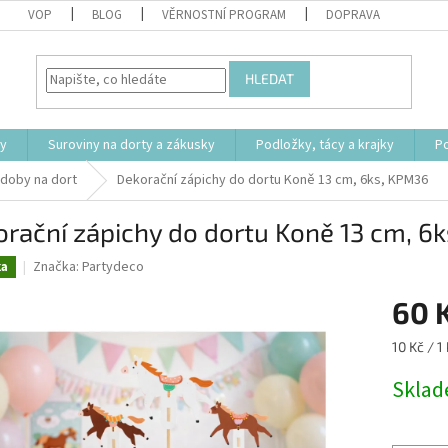
VOP
BLOG
VĚRNOSTNÍ PROGRAM
DOPRAVA
HLEDAT
ty
Suroviny na dorty a zákusky
Podložky, tácy a krajky
P
doby na dort
Dekorační zápichy do dortu Koně 13 cm, 6ks, KPM36
rační zápichy do dortu Koně 13 cm, 6
Značka:
Partydeco
ka
60 
Měrná
10 Kč / 1
cena:
Skla