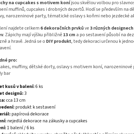
ichy na cupcakes s motivem koní
jsou skvělou volbou pro slavno
ení muffinů, cupcakes i drobných dezertů. Hodí se především na d
vy, narozeninové party, tématické oslavy s koňmi nebo jezdecké a
lení najdete celkem
6 dekoračních prvků
ve
3 různých designech
ev
. Zápichy mají výšku přibližně
13 cm
a po sestavení působí na de
zně a hravě. Jedná se o
DIY produkt
, tedy dekoraci určenou k jed
avení.
dné pro:
akes, muffiny, dětské dorty, oslavy s motivem koní, narozeninové 
y bar
t kusů v balení:
6 ks
et designů:
3
ka:
cca 13 cm
vedení:
produkt k sestavení
riál:
papírová dekorace
ní:
nejedlá dekorace na zákusky a cupcakes
ní:
1 balení / 6 ks