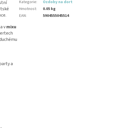
Kategorie
:
Ozdoby na dort
stní
ětské
Hmotnost
:
0.05 kg
kce.
EAN
:
5904555045514
a v
mixu
zertech
noduchému
party a