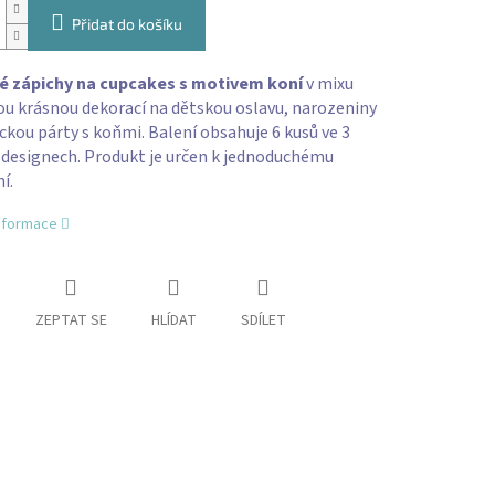
Přidat do košíku
é zápichy na cupcakes s motivem koní
v mixu
ou krásnou dekorací na dětskou oslavu, narozeniny
ckou párty s koňmi. Balení obsahuje 6 kusů ve 3
 designech. Produkt je určen k jednoduchému
í.
informace
ZEPTAT SE
HLÍDAT
SDÍLET