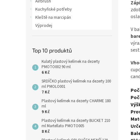
Airbrush
Záp
Kuchyňské potřeby
zdob
osla
Kleště na marcipán
Výprodej
V ba
bar
výra
sest
Top 10 produktů
Kulatý plastový kelímek na dezerty
Vho
PMOTO002 90 ml
cupc
6 Kč
cand
SRDÍČKO plastový kelímek na dezerty 100
ml PMOLO001
Poče
7 Kč
Poč
Plastový kelímek na dezerty CHARME 180
Výš
ml
Pro
9 Kč
Mate
Plastový kelímek na dezerty BUCKET 210
Urče
ml Martellato PMOTO005
8 Kč
Bale