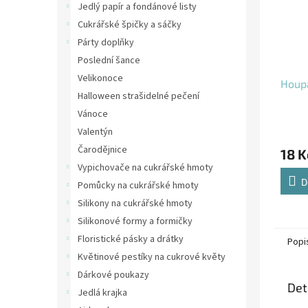
Jedlý papír a fondánové listy
Cukrářské špičky a sáčky
Párty doplňky
Poslední šance
Velikonoce
Houpa
Halloween strašidelné pečení
Vánoce
Valentýn
Čarodějnice
18 K
Vypichovače na cukrářské hmoty
D
Pomůcky na cukrářské hmoty
Silikony na cukrářské hmoty
Silikonové formy a formičky
Floristické pásky a drátky
Popi
Květinové pestíky na cukrové květy
Dárkové poukazy
Det
Jedlá krajka