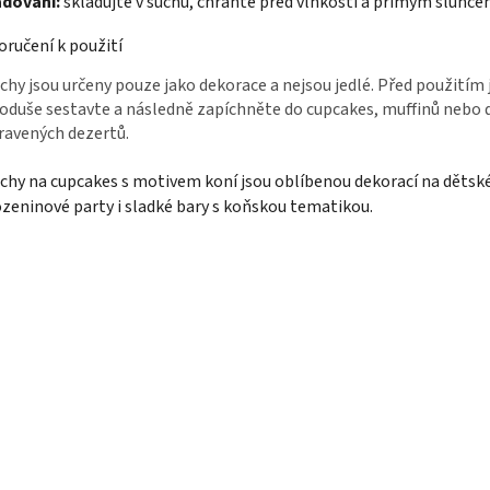
adování:
skladujte v suchu, chraňte před vlhkostí a přímým slunc
ručení k použití
chy jsou určeny pouze jako dekorace a nejsou jedlé. Před použitím 
oduše sestavte a následně zapíchněte do cupcakes, muffinů nebo 
ravených dezertů.
chy na cupcakes s motivem koní jsou oblíbenou dekorací na dětské
zeninové party i sladké bary s koňskou tematikou.