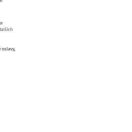
em
je
dalších
 oslavy,