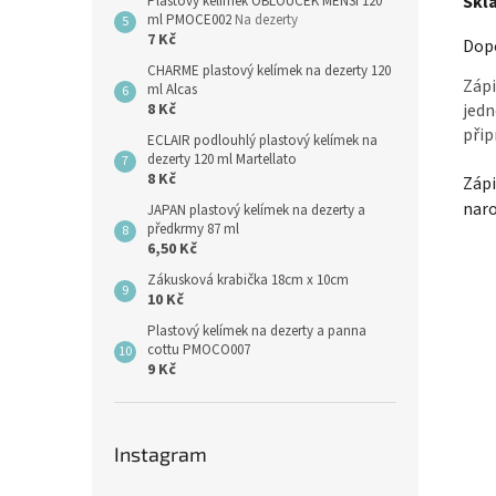
Skl
Plastový kelímek OBLOUČEK MENŠÍ 120
ml PMOCE002
Na dezerty
7 Kč
Dopo
CHARME plastový kelímek na dezerty 120
Zápi
ml Alcas
8 Kč
jedn
přip
ECLAIR podlouhlý plastový kelímek na
dezerty 120 ml Martellato
8 Kč
Zápi
naro
JAPAN plastový kelímek na dezerty a
předkrmy 87 ml
6,50 Kč
Zákusková krabička 18cm x 10cm
10 Kč
Plastový kelímek na dezerty a panna
cottu PMOCO007
9 Kč
Instagram