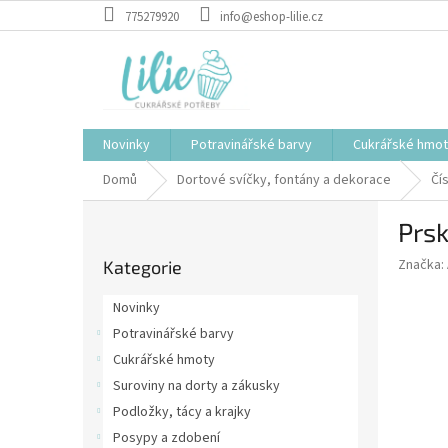
Přejít
775279920
info@eshop-lilie.cz
na
obsah
Novinky
Potravinářské barvy
Cukrářské hmo
Domů
Dortové svíčky, fontány a dekorace
Čí
P
Prsk
o
Přeskočit
s
Značka:
Kategorie
kategorie
t
r
Novinky
a
Potravinářské barvy
n
Cukrářské hmoty
n
í
Suroviny na dorty a zákusky
p
Podložky, tácy a krajky
a
Posypy a zdobení