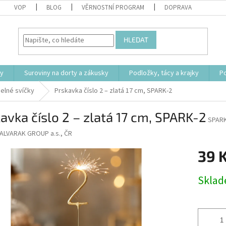
VOP
BLOG
VĚRNOSTNÍ PROGRAM
DOPRAVA
HLEDAT
ty
Suroviny na dorty a zákusky
Podložky, tácy a krajky
P
selné svíčky
Prskavka číslo 2 – zlatá 17 cm, SPARK-2
avka číslo 2 – zlatá 17 cm, SPARK-2
SPARK
ALVARAK GROUP a.s., ČR
39 
Měrná
Skla
cena: