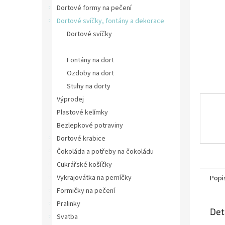
n
Dortové formy na pečení
e
Dortové svíčky, fontány a dekorace
l
Dortové svíčky
Číselné svíčky
Fontány na dort
Ozdoby na dort
Stuhy na dorty
Výprodej
Plastové kelímky
Bezlepkové potraviny
Dortové krabice
Čokoláda a potřeby na čokoládu
Cukrářské košíčky
Vykrajovátka na perníčky
Popi
Formičky na pečení
Pralinky
Det
Svatba