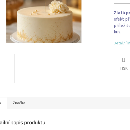
Zlatá p
efekt př
příležit
kus.
Detailní 
TISK
s
Značka
ailní popis produktu