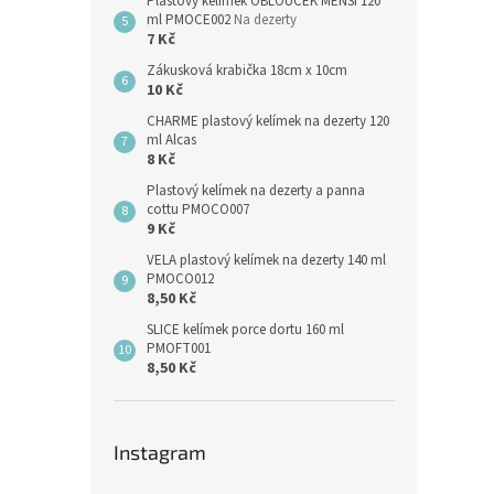
Plastový kelímek OBLOUČEK MENŠÍ 120
ml PMOCE002
Na dezerty
7 Kč
Zákusková krabička 18cm x 10cm
10 Kč
CHARME plastový kelímek na dezerty 120
ml Alcas
8 Kč
Plastový kelímek na dezerty a panna
cottu PMOCO007
9 Kč
VELA plastový kelímek na dezerty 140 ml
PMOCO012
8,50 Kč
SLICE kelímek porce dortu 160 ml
PMOFT001
8,50 Kč
Instagram