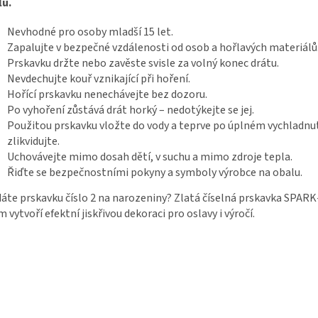
lu.
Nevhodné pro osoby mladší 15 let.
Zapalujte v bezpečné vzdálenosti od osob a hořlavých materiálů
Prskavku držte nebo zavěste svisle za volný konec drátu.
Nevdechujte kouř vznikající při hoření.
Hořící prskavku nenechávejte bez dozoru.
Po vyhoření zůstává drát horký – nedotýkejte se jej.
Použitou prskavku vložte do vody a teprve po úplném vychladnutí
zlikvidujte.
Uchovávejte mimo dosah dětí, v suchu a mimo zdroje tepla.
Řiďte se bezpečnostními pokyny a symboly výrobce na obalu.
áte prskavku číslo 2 na narozeniny? Zlatá číselná prskavka SPARK
m vytvoří efektní jiskřivou dekoraci pro oslavy i výročí.