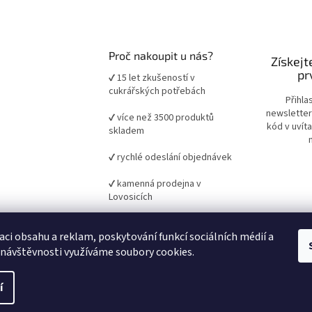
Proč nakoupit u nás?
Získejt
pr
✔ 15 let zkušeností v
cukrářských potřebách
Přihla
newsletter
✔ více než 3500 produktů
kód v uvít
skladem
✔ rychlé odeslání objednávek
✔ kamenná prodejna v
Lovosicích
✔ ověřené suroviny a pomůcky
aci obsahu a reklam, poskytování funkcí sociálních médií a
pro domácí i profesionální
pečení
 návštěvnosti využíváme soubory cookies.
í
it nastavení cookies