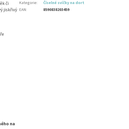
Kategorie
:
Číselné svíčky na dort
ěk či
ý jiskřivý
EAN
:
8590838203459
bře
ného na