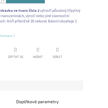
rskavka ve tvaru čísla 2
vytvoří působivý třpytivý
i narozeninách, výročí nebo jiné slavnostní
osti. Hoří přibližně 30 sekund. Balení obsahuje 1
informace
ZEPTAT SE
HLÍDAT
SDÍLET
Doplňkové parametry