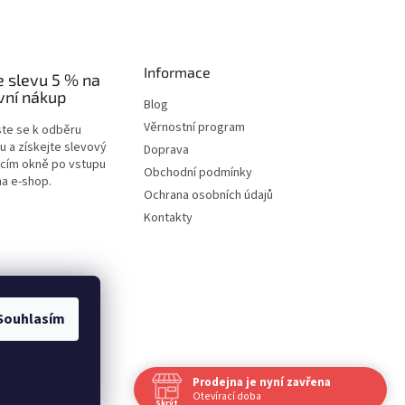
Informace
e slevu 5 % na
vní nákup
Blog
Věrnostní program
ste se k odběru
u a získejte slevový
Doprava
acím okně po vstupu
Obchodní podmínky
na e-shop.
Ochrana osobních údajů
Kontakty
Souhlasím
Prodejna je nyní zavřena
Vytvořil Shoptet
Otevírací doba
Skrýt