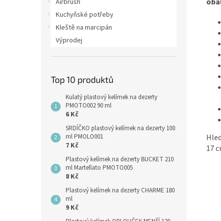
oba
Airbrush
Kuchyňské potřeby
Kleště na marcipán
Výprodej
Top 10 produktů
Kulatý plastový kelímek na dezerty
PMOTO002 90 ml
6 Kč
SRDÍČKO plastový kelímek na dezerty 100
Hled
ml PMOLO001
7 Kč
17 c
Plastový kelímek na dezerty BUCKET 210
ml Martellato PMOTO005
8 Kč
Plastový kelímek na dezerty CHARME 180
ml
9 Kč