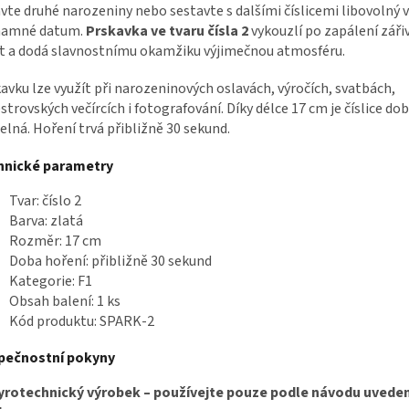
vte druhé narozeniny nebo sestavte s dalšími číslicemi libovolný v
namné datum.
Prskavka ve tvaru čísla 2
vykouzlí po zapálení zářiv
t a dodá slavnostnímu okamžiku výjimečnou atmosféru.
avku lze využít při narozeninových oslavách, výročích, svatbách,
estrovských večírcích i fotografování. Díky délce 17 cm je číslice do
telná. Hoření trvá přibližně 30 sekund.
hnické parametry
Tvar: číslo 2
Barva: zlatá
Rozměr: 17 cm
Doba hoření: přibližně 30 sekund
Kategorie: F1
Obsah balení: 1 ks
Kód produktu: SPARK-2
pečnostní pokyny
yrotechnický výrobek – používejte pouze podle návodu uvede