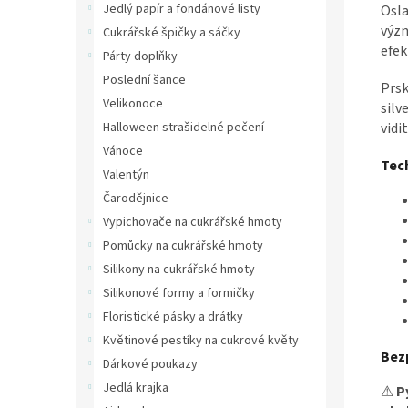
Jedlý papír a fondánové listy
Osla
výz
Cukrářské špičky a sáčky
efek
Párty doplňky
Poslední šance
Prsk
Velikonoce
silv
vidi
Halloween strašidelné pečení
Vánoce
Tec
Valentýn
Čarodějnice
Vypichovače na cukrářské hmoty
Pomůcky na cukrářské hmoty
Silikony na cukrářské hmoty
Silikonové formy a formičky
Floristické pásky a drátky
Květinové pestíky na cukrové květy
Bez
Dárkové poukazy
Jedlá krajka
⚠
P