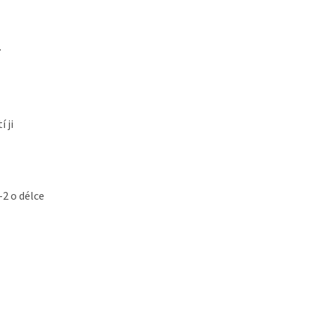
.
 ji
-2 o délce