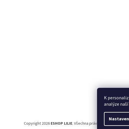
á
p
a
t
í
K personaliz
analýze naší
Nastaven
Copyright 2026
ESHOP LILIE
. Všechna práva vyhrazena.
Uprav