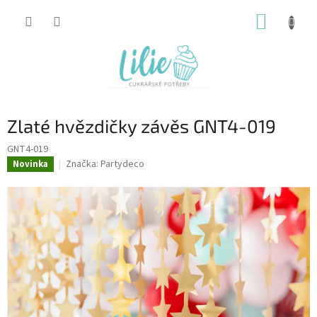
Přejít
NÁKUP
na
obsah
KOŠÍK
Zlaté hvězdičky závěs GNT4-019
GNT4-019
Značka:
Partydeco
Novinka