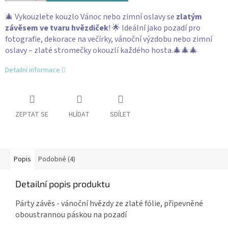
🎄 Vykouzlete kouzlo Vánoc nebo zimní oslavy se
zlatým
závěsem ve tvaru hvězdiček
! 🌟 Ideální jako pozadí pro
fotografie, dekorace na večírky, vánoční výzdobu nebo zimní
oslavy – zlaté stromečky okouzlí každého hosta.🎄🎄🎄
Detailní informace
ZEPTAT SE
HLÍDAT
SDÍLET
Popis
Podobné (4)
Detailní popis produktu
Párty závěs - vánoční hvězdy ze zlaté fólie, připevněné
oboustrannou páskou na pozadí