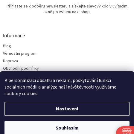
Přihlaste se k odběru newsletteru a získejte slevový kód v uvítacím
okně po vstupu na e-shop.
Informace
Blog
Věrnostní program
Doprava
Obchodní podmínky
Ochrana osobních údajů
K personalizaci obsahu a reklam, poskytování funkcí
Kontakty
sociálních médií a analýze naší návštěvnosti využíváme
soubory cookies.
Vytvořil Shoptet
Nastavení
Copyright 2026
ESHOP LILIE
. Všechna práva vyhrazena.
Upravit nastavení
Souhlasím
cookies