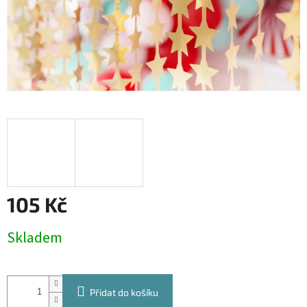
105 Kč
Měrná
Skladem
cena:
Přidat do košíku