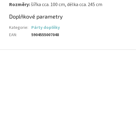
Rozměry:
šířka cca. 100 cm, délka cca. 245 cm
Doplňkové parametry
Kategorie
:
Párty doplňky
EAN
:
5904555007048
Z
á
p
a
t
í