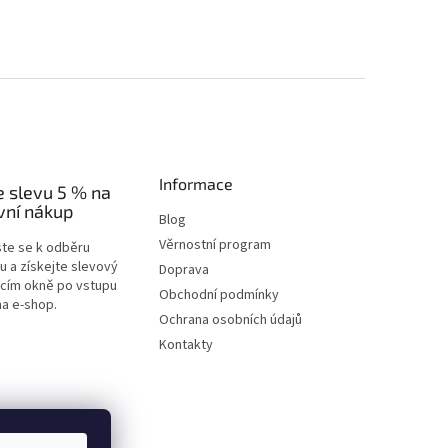
Informace
e slevu 5 % na
vní nákup
Blog
Věrnostní program
ste se k odběru
u a získejte slevový
Doprava
acím okně po vstupu
Obchodní podmínky
na e-shop.
Ochrana osobních údajů
Kontakty