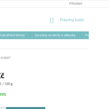
Přihlášení
NÁKUPNÍ
Prázdný košík
KOŠÍK
Cukrářské hmoty
Suroviny na dorty a zákusky
Podložky, tácy a
-0-0037
Kč
č / 100 g
dem