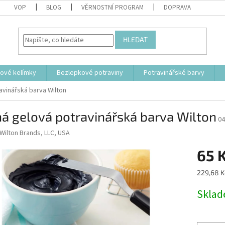
VOP
BLOG
VĚRNOSTNÍ PROGRAM
DOPRAVA
HLEDAT
tové kelímky
Bezlepkové potraviny
Potravinářské barvy
avinářská barva Wilton
á gelová potravinářská barva Wilton
04
Wilton Brands, LLC, USA
65 
Měrná
229,68 K
cena:
Skla