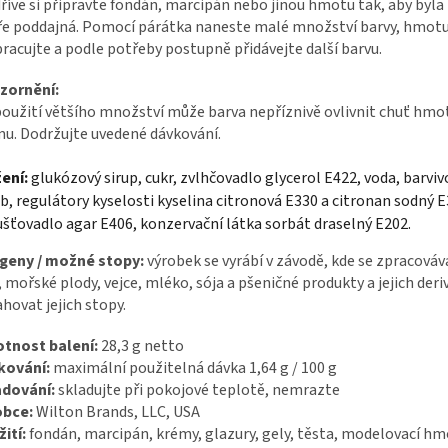
říve si připravte fondán, marcipán nebo jinou hmotu tak, aby byl
e poddajná. Pomocí párátka naneste malé množství barvy, hmot
racujte a podle potřeby postupně přidávejte další barvu.
zornění:
použití většího množství může barva nepříznivě ovlivnit chuť hmo
u. Dodržujte uvedené dávkování.
ení:
glukózový sirup, cukr, zvlhčovadlo glycerol E422, voda, barviv
b, regulátory kyselosti kyselina citronová E330 a citronan sodný E
šťovadlo agar E406, konzervační látka sorbát draselný E202.
rgeny / možné stopy:
výrobek se vyrábí v závodě, kde se zpracováva
, mořské plody, vejce, mléko, sója a pšeničné produkty a jejich deri
hovat jejich stopy.
tnost balení:
28,3 g netto
kování:
maximální použitelná dávka 1,64 g / 100 g
adování:
skladujte při pokojové teplotě, nemrazte
obce:
Wilton Brands, LLC, USA
ití:
fondán, marcipán, krémy, glazury, gely, těsta, modelovací hm