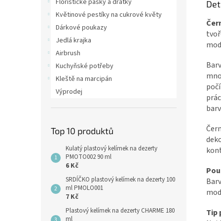
Floristické pásky a drátky
Det
Květinové pestíky na cukrové květy
Čer
Dárkové poukazy
tvoř
Jedlá krajka
mode
Airbrush
Barv
Kuchyňské potřeby
množ
Kleště na marcipán
počí
Výprodej
prác
barv
Čern
Top 10 produktů
deko
Kulatý plastový kelímek na dezerty
kont
PMOTO002 90 ml
6 Kč
Použ
SRDÍČKO plastový kelímek na dezerty 100
Barv
ml PMOLO001
mode
7 Kč
Plastový kelímek na dezerty CHARME 180
Tip 
ml