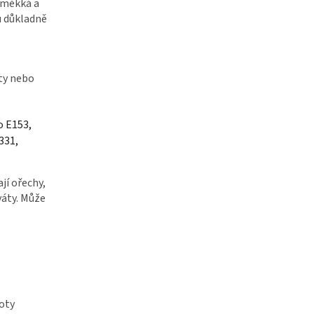
a měkká a
u důkladně
ty nebo
o E153,
331,
jí ořechy,
váty. Může
oty