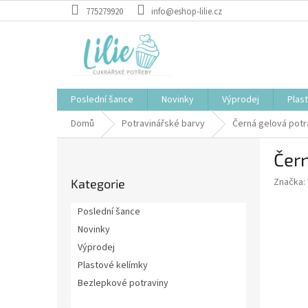
Přejít
775279920
info@eshop-lilie.cz
na
obsah
Poslední šance
Novinky
Výprodej
Plas
Domů
Potravinářské barvy
Černá gelová potr
P
Čern
o
Přeskočit
s
Značka:
Kategorie
kategorie
t
r
Poslední šance
a
Novinky
n
Výprodej
n
í
Plastové kelímky
p
Bezlepkové potraviny
a
Potravinářské barvy