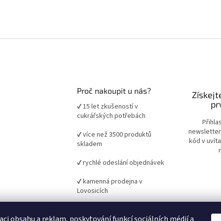
Proč nakoupit u nás?
Získejt
pr
✔ 15 let zkušeností v
cukrářských potřebách
Přihla
newsletter
✔ více než 3500 produktů
kód v uvít
skladem
✔ rychlé odeslání objednávek
✔ kamenná prodejna v
Lovosicích
✔ ověřené suroviny a pomůcky
aci obsahu a reklam, poskytování funkcí sociálních médií a
pro domácí i profesionální