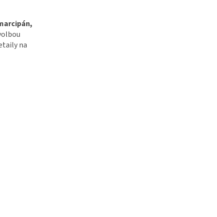
marcipán,
 volbou
taily na