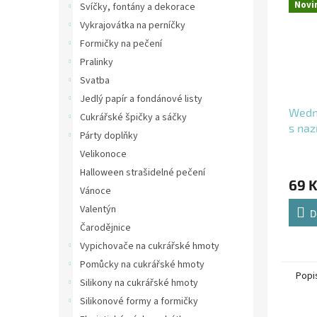
Novi
Svíčky, fontány a dekorace
Vykrajovátka na perníčky
Formičky na pečení
Pralinky
Svatba
Jedlý papír a fondánové listy
Wedn
Cukrářské špičky a sáčky
s na
Párty doplňky
Velikonoce
Halloween strašidelné pečení
69 
Vánoce
Valentýn
D
Čarodějnice
Vypichovače na cukrářské hmoty
Pomůcky na cukrářské hmoty
Popi
Silikony na cukrářské hmoty
Silikonové formy a formičky