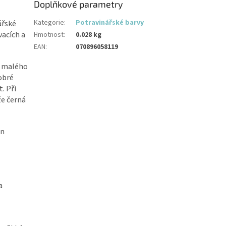
Doplňkové parametry
Kategorie
:
Potravinářské barvy
ářské
vacích a
Hmotnost
:
0.028 kg
EAN
:
070896058119
d malého
obré
. Při
že černá
en
a