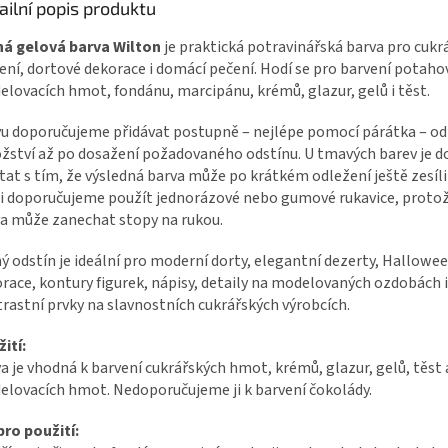
ailní popis produktu
ná gelová barva Wilton
je praktická potravinářská barva pro cukr
ení, dortové dekorace i domácí pečení. Hodí se pro barvení potaho
lovacích hmot, fondánu, marcipánu, krémů, glazur, gelů i těst.
u doporučujeme přidávat postupně – nejlépe pomocí párátka – o
ství až po dosažení požadovaného odstínu. U tmavých barev je d
tat s tím, že výsledná barva může po krátkém odležení ještě zesílit
i doporučujeme použít jednorázové nebo gumové rukavice, proto
a může zanechat stopy na rukou.
ý odstín je ideální pro moderní dorty, elegantní dezerty, Hallowe
race, kontury figurek, nápisy, detaily na modelovaných ozdobách i
rastní prvky na slavnostních cukrářských výrobcích.
ití:
a je vhodná k barvení cukrářských hmot, krémů, glazur, gelů, těst 
lovacích hmot. Nedoporučujeme ji k barvení čokolády.
pro použití: