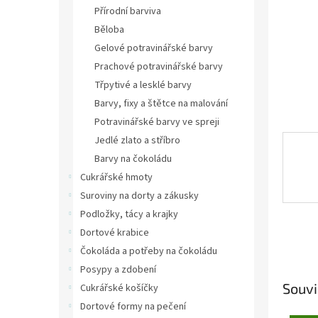
n
Přírodní barviva
e
Běloba
l
Gelové potravinářské barvy
Prachové potravinářské barvy
Třpytivé a lesklé barvy
Barvy, fixy a štětce na malování
Potravinářské barvy ve spreji
Jedlé zlato a stříbro
Barvy na čokoládu
Cukrářské hmoty
Suroviny na dorty a zákusky
Podložky, tácy a krajky
Dortové krabice
Čokoláda a potřeby na čokoládu
Posypy a zdobení
Souvi
Cukrářské košíčky
Dortové formy na pečení