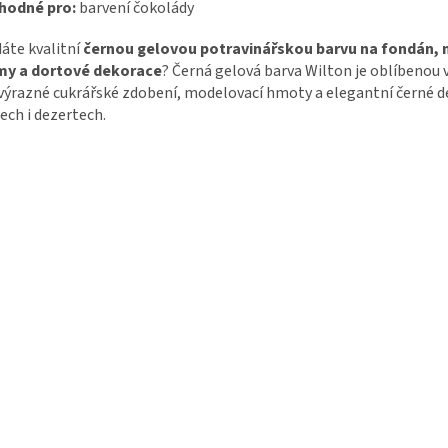
hodné pro:
barvení čokolády
áte kvalitní
černou gelovou potravinářskou barvu na fondán, 
my a dortové dekorace
? Černá gelová barva Wilton je oblíbenou
výrazné cukrářské zdobení, modelovací hmoty a elegantní černé de
ech i dezertech.