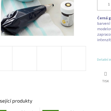
Černá g
barvení 
modelov
zapraco
intenzit
Detailní 
TISK
sející produkty