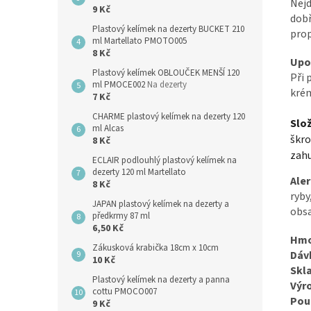
Nejd
9 Kč
dobř
Plastový kelímek na dezerty BUCKET 210
prop
ml Martellato PMOTO005
8 Kč
Upo
Plastový kelímek OBLOUČEK MENŠÍ 120
Při 
ml PMOCE002
Na dezerty
krém
7 Kč
CHARME plastový kelímek na dezerty 120
Slož
ml Alcas
škro
8 Kč
zahu
ECLAIR podlouhlý plastový kelímek na
dezerty 120 ml Martellato
Ale
8 Kč
ryby
JAPAN plastový kelímek na dezerty a
obsa
předkrmy 87 ml
6,50 Kč
Hmo
Zákusková krabička 18cm x 10cm
Dáv
10 Kč
Skl
Plastový kelímek na dezerty a panna
Výr
cottu PMOCO007
Použ
9 Kč