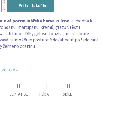
Přidat do košíku
elová potravinářská barva Wilton
je vhodná k
fondánu, marcipánu, krémů, glazur, těst i
acích hmot. Díky gelové konzistenci se dobře
vává a umožňuje postupně dosáhnout požadované
y černého odstínu.
informace
ZEPTAT SE
HLÍDAT
SDÍLET