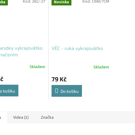
Kód:
261/-27
Kód:
1940/7CM
nka
Novinka
esdey vykrajovátko
VĚC - ruka vykrajovátko
značením
Skladem
Skladem
Kč
79 Kč
o košíku
Do košíku
s
Videa (1)
Značka