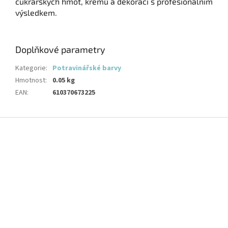
cukrářských hmot, krémů a dekorací s profesionálním
výsledkem.
Doplňkové parametry
Kategorie
:
Potravinářské barvy
Hmotnost
:
0.05 kg
EAN
:
610370673225
Z
á
p
a
t
í