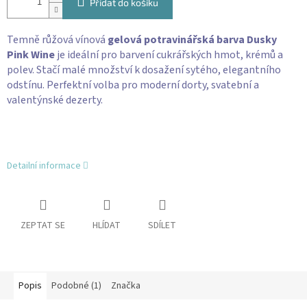
Přidat do košíku
Temně růžová vínová
gelová potravinářská barva Dusky
Pink Wine
je ideální pro barvení cukrářských hmot, krémů a
polev. Stačí malé množství k dosažení sytého, elegantního
odstínu. Perfektní volba pro moderní dorty, svatební a
valentýnské dezerty.
Detailní informace
ZEPTAT SE
HLÍDAT
SDÍLET
Popis
Podobné (1)
Značka