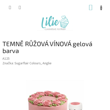
Přejít
NÁKUP
na
obsah
KOŠÍK
TEMNĚ RŮŽOVÁ VÍNOVÁ gelová
barva
A125
Značka:
Sugarflair Colours, Anglie