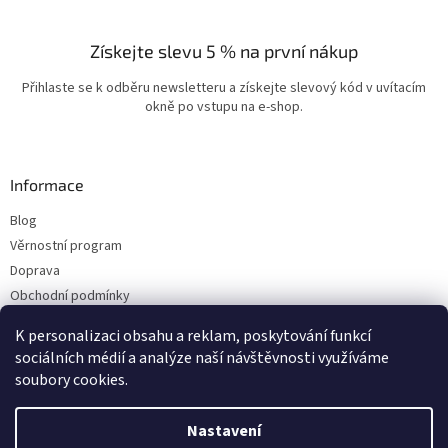
Získejte slevu 5 % na první nákup
Přihlaste se k odběru newsletteru a získejte slevový kód v uvítacím
okně po vstupu na e-shop.
Informace
Blog
Věrnostní program
Doprava
Obchodní podmínky
Ochrana osobních údajů
K personalizaci obsahu a reklam, poskytování funkcí
Kontakty
sociálních médií a analýze naší návštěvnosti využíváme
soubory cookies.
Vytvořil Shoptet
Nastavení