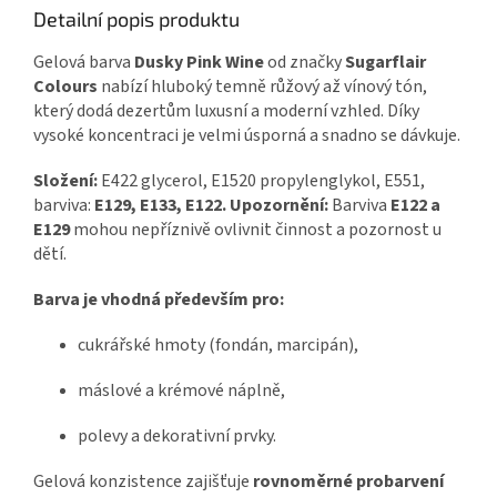
Detailní popis produktu
Gelová barva
Dusky Pink Wine
od značky
Sugarflair
Colours
nabízí hluboký temně růžový až vínový tón,
který dodá dezertům luxusní a moderní vzhled. Díky
vysoké koncentraci je velmi úsporná a snadno se dávkuje.
Složení:
E422 glycerol, E1520 propylenglykol, E551,
barviva:
E129, E133, E122.
Upozornění:
Barviva
E122 a
E129
mohou nepříznivě ovlivnit činnost a pozornost u
dětí.
Barva je vhodná především pro:
cukrářské hmoty (fondán, marcipán),
máslové a krémové náplně,
polevy a dekorativní prvky.
Gelová konzistence zajišťuje
rovnoměrné probarvení