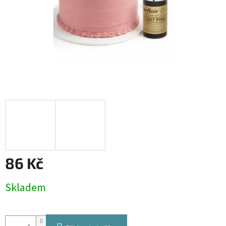
86 Kč
Měrná
Skladem
cena: