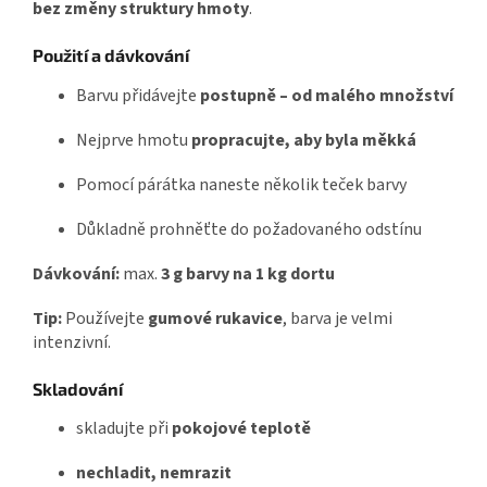
bez změny struktury hmoty
.
Použití a dávkování
Barvu přidávejte
postupně – od malého množství
Nejprve hmotu
propracujte, aby byla měkká
Pomocí párátka naneste několik teček barvy
Důkladně prohněťte do požadovaného odstínu
Dávkování:
max.
3 g barvy na 1 kg dortu
Tip:
Používejte
gumové rukavice
, barva je velmi
intenzivní.
Skladování
skladujte při
pokojové teplotě
nechladit, nemrazit