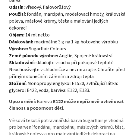
barva
Odstín:
vřesový, fialovorůžový
Použití:
fondán, marcipán, modelovací hmoty, královská
poleva, máslové krémy, těsta a malování jedlých
dekorací
Objem:
14 ml netto
Dávkování:
maximálně 3 g na 1 kg hotového výrobku
Výrobce:
Sugarflair Colours
Země původu výrobce:
Anglie, Spojené království
Skladování:
skladujte v suchu při pokojové teplotě.
Neuchovávejte v chladničce a nezmrazujte. Chraňte před
přímým slunečním zářením a zdroji tepla.
Složení:
Monopropylenglykol E1520, zvlhčující látka:
glycerol E422, voda, barviva: E122, E133.
Upozornění:
Barvivo
E122 může nepříznivě ovlivňovat
činnost a pozornost dětí.
Vřesová tekutá potravinářská barva Sugarflair je vhodná
pro barvení fondánu, marcipánu, máslových krémů, těst,
královské polevy a pro malování jedlých dekorací na