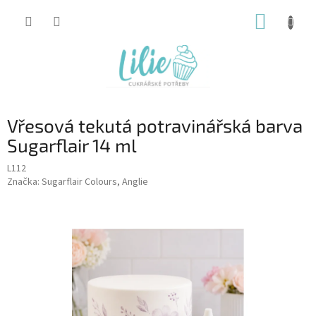
Přejít
NÁKUP
na
obsah
KOŠÍK
Vřesová tekutá potravinářská barva
Sugarflair 14 ml
L112
Značka:
Sugarflair Colours, Anglie