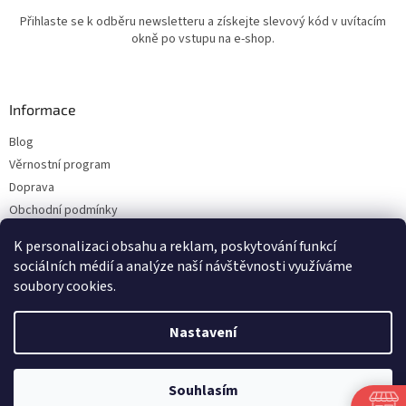
Přihlaste se k odběru newsletteru a získejte slevový kód v uvítacím
okně po vstupu na e-shop.
Informace
Blog
Věrnostní program
Doprava
Obchodní podmínky
Ochrana osobních údajů
K personalizaci obsahu a reklam, poskytování funkcí
Kontakty
sociálních médií a analýze naší návštěvnosti využíváme
soubory cookies.
Vytvořil Shoptet
Nastavení
Copyright 2026
ESHOP LILIE
. Všechna práva vyhrazena.
Upravit nastavení
Souhlasím
cookies