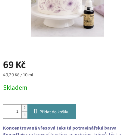
69 Kč
Měrná
49,29 Kč / 10 ml
cena:
Skladem
Přidat do košíku
Koncentrovaná vřesová tekutá potravinářská barva
Sugarflair
pro barvení fondánu, marcipánu, krémů, těst a