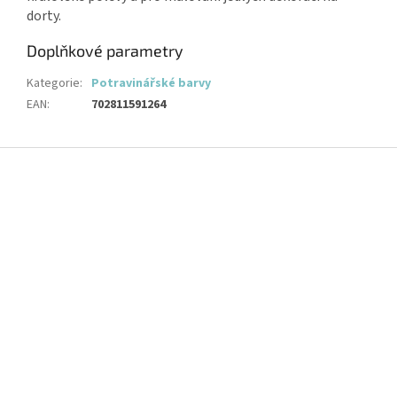
dorty.
Doplňkové parametry
Kategorie
:
Potravinářské barvy
EAN
:
702811591264
Z
á
p
a
t
í