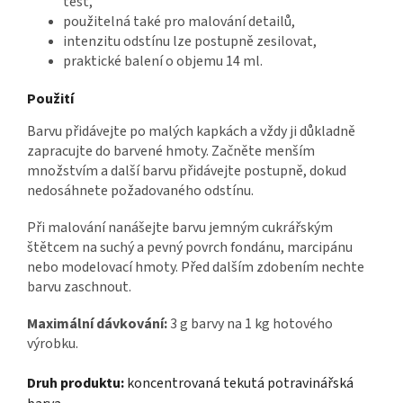
těst,
použitelná také pro malování detailů,
intenzitu odstínu lze postupně zesilovat,
praktické balení o objemu 14 ml.
Použití
Barvu přidávejte po malých kapkách a vždy ji důkladně
zapracujte do barvené hmoty. Začněte menším
množstvím a další barvu přidávejte postupně, dokud
nedosáhnete požadovaného odstínu.
Při malování nanášejte barvu jemným cukrářským
štětcem na suchý a pevný povrch fondánu, marcipánu
nebo modelovací hmoty. Před dalším zdobením nechte
barvu zaschnout.
Maximální dávkování:
3 g barvy na 1 kg hotového
výrobku.
Druh produktu:
koncentrovaná tekutá potravinářská