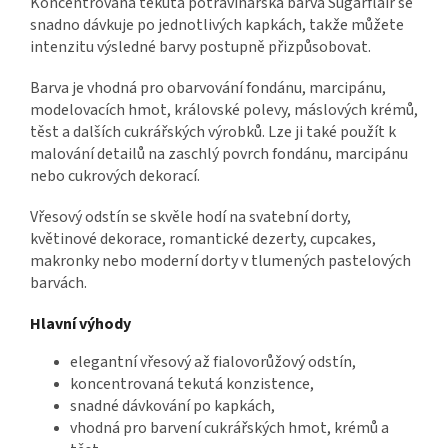
Koncentrovaná tekutá potravinářská barva Sugarflair se
snadno dávkuje po jednotlivých kapkách, takže můžete
intenzitu výsledné barvy postupně přizpůsobovat.
Barva je vhodná pro obarvování fondánu, marcipánu,
modelovacích hmot, královské polevy, máslových krémů,
těst a dalších cukrářských výrobků. Lze ji také použít k
malování detailů na zaschlý povrch fondánu, marcipánu
nebo cukrových dekorací.
Vřesový odstín se skvěle hodí na svatební dorty,
květinové dekorace, romantické dezerty, cupcakes,
makronky nebo moderní dorty v tlumených pastelových
barvách.
Hlavní výhody
elegantní vřesový až fialovorůžový odstín,
koncentrovaná tekutá konzistence,
snadné dávkování po kapkách,
vhodná pro barvení cukrářských hmot, krémů a