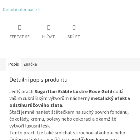
Detailní informace
ZEPTAT SE
HLÍDAT
SDÍLET
Popis
Značka
Detailní popis produktu
Jedlý prach
Sugarflair Edible Lustre Rose Gold
dodá
vašim cukrářským výtvorům nádherný
metalický efekt v
odstínu růžového zlata
.
Stačí jemně nanést štětečkem na suchý povrch fondánu,
čokolády, krému, polevy nebo dekorací a okamžitě
vytvoří luxusní lesk.
Tento prach lze také smíchat s trochou alkoholu nebo
čirého extraktu a použít jako
malířskou barvu
pro