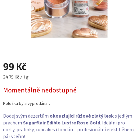
99 Kč
Měrná
24,75 Kč / 1 g
cena:
Momentálně nedostupné
Položka byla vyprodána…
Dodej svým dezertům
okouzlující růžově zlatý lesk
s jedlým
prachem
Sugarflair Edible Lustre Rose Gold
. Ideální pro
dorty, pralinky, cupcakes i fondán – profesionální efekt během
pár vteřin!