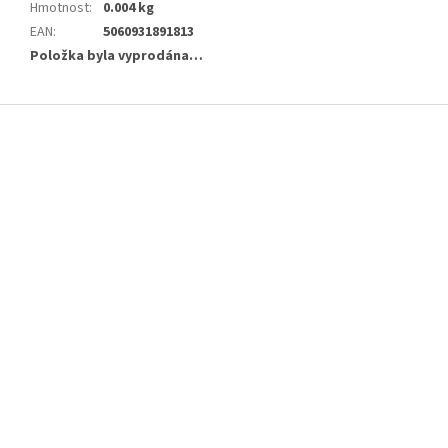
Hmotnost
:
0.004 kg
EAN
:
5060931891813
Položka byla vyprodána…
Z
á
p
a
t
í