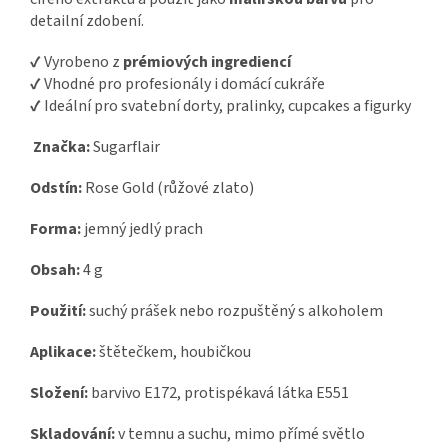
detailní zdobení.
✔ Vyrobeno z
prémiových ingrediencí
✔ Vhodné pro profesionály i domácí cukráře
✔ Ideální pro svatební dorty, pralinky, cupcakes a figurky
Značka:
Sugarflair
Odstín:
Rose Gold (růžové zlato)
Forma:
jemný jedlý prach
Obsah:
4 g
Použití:
suchý prášek nebo rozpuštěný s alkoholem
Aplikace:
štětečkem, houbičkou
Složení:
barvivo E172, protispékavá látka E551
Skladování:
v temnu a suchu, mimo přímé světlo