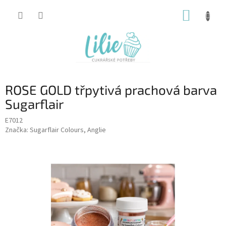
Přejít
NÁKUP
na
obsah
KOŠÍK
ROSE GOLD třpytivá prachová barva
Sugarflair
E7012
Značka:
Sugarflair Colours, Anglie