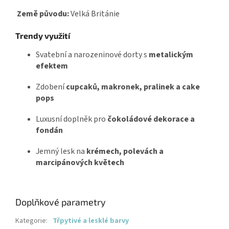
Země původu:
Velká Británie
Trendy využití
Svatební a narozeninové dorty s
metalickým
efektem
Zdobení
cupcaků, makronek, pralinek a cake
pops
Luxusní doplněk pro
čokoládové dekorace a
fondán
Jemný lesk na
krémech, polevách a
marcipánových květech
Doplňkové parametry
Kategorie
:
Třpytivé a lesklé barvy