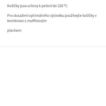
Košíčky jsou určeny k pečení do 220 °C
Pro dosažení optimálního výsledku používejte košíčky v
kombinaci s muffinovým
plechem
Z
á
p
a
t
í