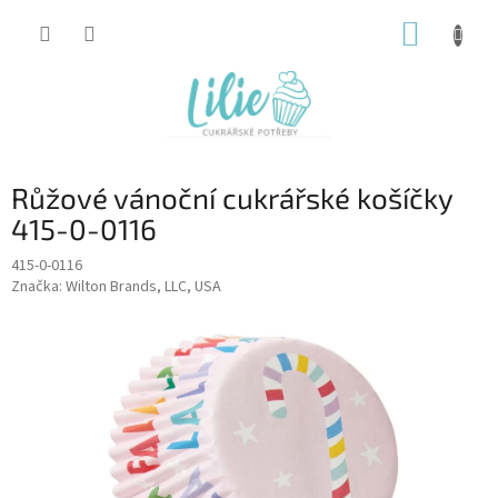
Přejít
NÁKUP
na
obsah
KOŠÍK
Růžové vánoční cukrářské košíčky
415-0-0116
415-0-0116
Značka:
Wilton Brands, LLC, USA