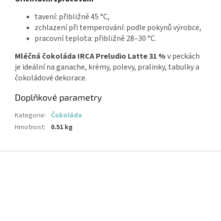
tavení: přibližně 45 °C,
zchlazení při temperování: podle pokynů výrobce,
pracovní teplota: přibližně 28–30 °C.
Mléčná čokoláda IRCA Preludio Latte 31 %
v peckách
je ideální na ganache, krémy, polevy, pralinky, tabulky a
čokoládové dekorace.
Doplňkové parametry
Kategorie
:
Čokoláda
Hmotnost
:
0.51 kg
Z
á
p
a
t
í