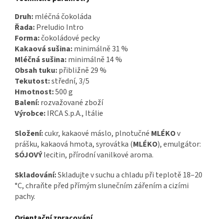
Druh:
mléčná čokoláda
Řada:
Preludio Intro
Forma:
čokoládové pecky
Kakaová sušina:
minimálně 31 %
Mléčná sušina:
minimálně 14 %
Obsah tuku:
přibližně 29 %
Tekutost:
střední, 3/5
Hmotnost:
500 g
Balení:
rozvažované zboží
Výrobce:
IRCA S.p.A., Itálie
Složení:
cukr, kakaové máslo, plnotučné
MLÉKO
v
prášku, kakaová hmota, syrovátka (
MLÉKO
), emulgátor:
SÓJOVÝ
lecitin, přírodní vanilkové aroma.
Skladování:
Skladujte v suchu a chladu při teplotě 18–20
°C, chraňte před přímým slunečním zářením a cizími
pachy.
Orientační zpracování