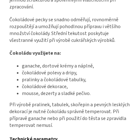
jemnou strukturou a spolehlivými vlastnostmi při
zpracování.
Čokoládové pecky se snadno odměřují, rovnoměrně
rozpouštějí a umožňují pohodlnou přípravu i většího
množství čokolády. Střední tekutost poskytuje
všestranné využití při výrobě cukrářských výrobků.
Čokoládu využijete na:
ganache, dortové krémy a náplně,
čokoládové polevy a dripy,
pralinky a čokoládové tabulky,
čokoládové dekorace,
mousse, dezerty a sladké pečivo.
Při výrobě pralinek, tabulek, skořepin a pevných lesklých
dekorací je nutné čokoládu správně temperovat. Při
přípravě ganache nebo při použití do těsta se zpravidla
temperovat nemusí.
Technické parametry