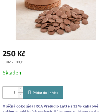
250 Kč
Měrná
50 Kč / 100 g
cena:
Skladem
Přidat do košíku
Mléčná čokoláda IRCA Preludio Latte s 31 % kakaové
sušiny
v praktických peckách. Má jemnou mléčnou chuť a