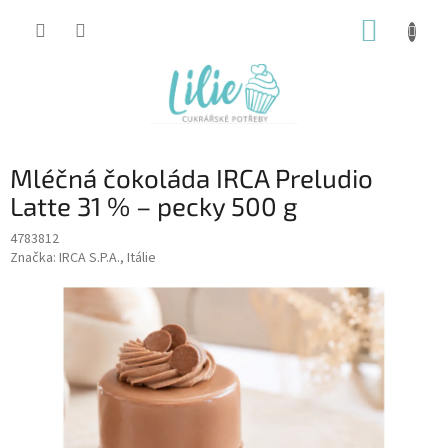
Přejít
NÁKUP
na
obsah
KOŠÍK
Mléčná čokoláda IRCA Preludio
Latte 31 % – pecky 500 g
4783812
Značka:
IRCA S.P.A., Itálie