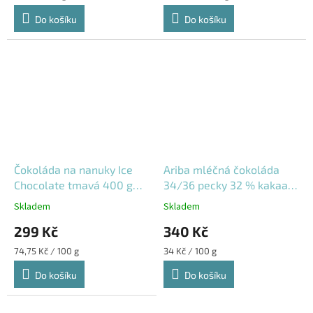
cena:
cena:
Do košíku
Do košíku
Čokoláda na nanuky Ice
Ariba mléčná čokoláda
Chocolate tmavá 400 g
34/36 pecky 32 % kakaa
Callebaut bez temperace
1kg
Skladem
Skladem
299 Kč
340 Kč
Měrná
Měrná
74,75 Kč / 100 g
34 Kč / 100 g
cena:
cena:
Do košíku
Do košíku