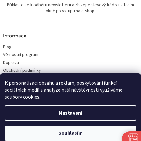
Přihlaste se k odběru newsletteru a získejte slevový kód v uvítacím
okně po vstupu na e-shop.
Informace
Blog
Věrnostní program
Doprava
Obchodní podmínky
Ochrana osobních údajů
K personalizaci obsahu a reklam, poskytování funkcí
Kontakty
sociálních médií a analýze naší návštěvnosti využíváme
soubory cookies.
Vytvořil Shoptet
Nastavení
Copyright 2026
ESHOP LILIE
. Všechna práva vyhrazena.
Upravit nastavení
Souhlasím
cookies