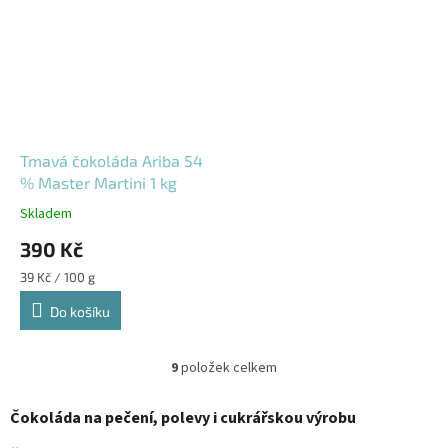
Tmavá čokoláda Ariba 54
% Master Martini 1 kg
Skladem
390 Kč
Měrná
39 Kč / 100 g
cena:
Do košíku
9
položek celkem
O
v
l
Čokoláda na pečení, polevy i cukrářskou výrobu
á