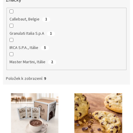
Callebaut, Belgie
1
Granulati Italia S.p.A
1
IRCA S.P.A., Itálie
5
Master Martini, Itálie
2
Položek k zobrazení:
9
V
ý
p
i
s
p
r