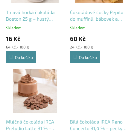
o
d
Tmavá horká čokoláda
Čokoládové čočky Pepita
u
Boston 25 g – hustý
do muffinů, bábovek a
k
čokoládový nápoj
těsta 250 g
Skladem
Skladem
t
16 Kč
60 Kč
ů
Měrná
Měrná
64 Kč / 100 g
24 Kč / 100 g
cena:
cena:
Do košíku
Do košíku
Mléčná čokoláda IRCA
Bílá čokoláda IRCA Reno
Preludio Latte 31 % –
Concerto 31,4 % – pecky