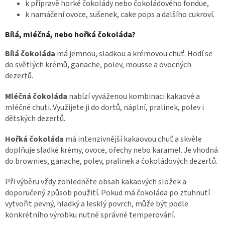
k přípravě horké čokolády nebo čokoládového fondue,
k namáčení ovoce, sušenek, cake pops a dalšího cukroví.
Bílá, mléčná, nebo hořká čokoláda?
Bílá čokoláda
má jemnou, sladkou a krémovou chuť. Hodí se
do světlých krémů, ganache, polev, mousse a ovocných
dezertů.
Mléčná čokoláda
nabízí vyváženou kombinaci kakaové a
mléčné chuti. Využijete ji do dortů, náplní, pralinek, polev i
dětských dezertů.
Hořká čokoláda
má intenzivnější kakaovou chuť a skvěle
doplňuje sladké krémy, ovoce, ořechy nebo karamel. Je vhodná
do brownies, ganache, polev, pralinek a čokoládových dezertů.
Při výběru vždy zohledněte obsah kakaových složek a
doporučený způsob použití. Pokud má čokoláda po ztuhnutí
vytvořit pevný, hladký a lesklý povrch, může být podle
konkrétního výrobku nutné správné temperování.