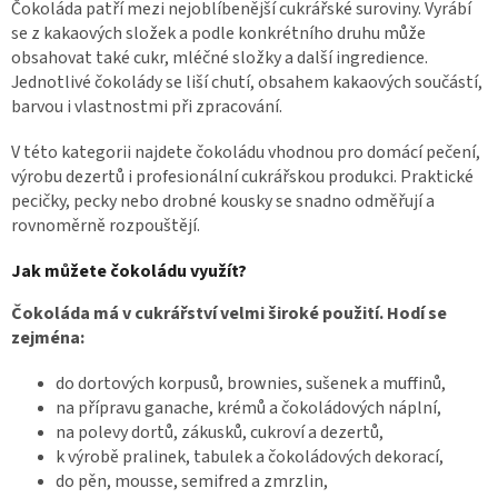
d
Čokoláda patří mezi nejoblíbenější cukrářské suroviny. Vyrábí
a
se z kakaových složek a podle konkrétního druhu může
c
obsahovat také cukr, mléčné složky a další ingredience.
í
Jednotlivé čokolády se liší chutí, obsahem kakaových součástí,
p
barvou i vlastnostmi při zpracování.
r
v
V této kategorii najdete čokoládu vhodnou pro domácí pečení,
k
y
výrobu dezertů i profesionální cukrářskou produkci. Praktické
v
pecičky, pecky nebo drobné kousky se snadno odměřují a
ý
rovnoměrně rozpouštějí.
p
i
Jak můžete čokoládu využít?
s
u
Čokoláda má v cukrářství velmi široké použití. Hodí se
zejména:
do dortových korpusů, brownies, sušenek a muffinů,
na přípravu ganache, krémů a čokoládových náplní,
na polevy dortů, zákusků, cukroví a dezertů,
k výrobě pralinek, tabulek a čokoládových dekorací,
do pěn, mousse, semifred a zmrzlin,