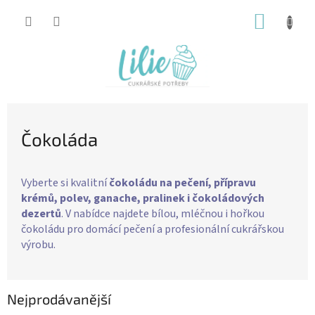
Přejít
NÁKUP
na
obsah
KOŠÍK
Čokoláda
Vyberte si kvalitní
čokoládu na pečení, přípravu
krémů, polev, ganache, pralinek i čokoládových
dezertů
. V nabídce najdete bílou, mléčnou i hořkou
čokoládu pro domácí pečení a profesionální cukrářskou
výrobu.
Nejprodávanější