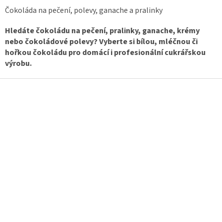
Čokoláda na pečení, polevy, ganache a pralinky
Hledáte čokoládu na pečení, pralinky, ganache, krémy
nebo čokoládové polevy? Vyberte si bílou, mléčnou či
hořkou čokoládu pro domácí i profesionální cukrářskou
výrobu.
Z
á
p
a
t
í