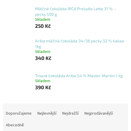
Mléčná čokoláda IRCA Preludio Latte 31 % –
pecky 500 g
Skladem
250 Kč
Ariba mléčná čokoláda 34/36 pecky 32 % kakaa
1kg
Skladem
340 Kč
Tmavá čokoláda Ariba 54 % Master Martini 1 kg
Skladem
390 Kč
Ř
a
Doporučujeme
Nejlevnější
Nejdražší
Nejprodávanější
z
e
Abecedně