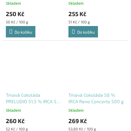
pecky 500 g
500 g
Skladem
Skladem
250 Kč
255 Kč
Měrná
Měrná
50 Kč / 100 g
51 Kč / 100 g
cena:
cena:
Do košíku
Do košíku
Tmavá čokoláda
Tmavá čokoláda 58 %
PRELUDIO 51,5 % IRCA 500
IRCA Reno Concerto 500 g
g
Skladem
Skladem
260 Kč
269 Kč
Měrná
Měrná
52 Kč / 100 g
53,80 Kč / 100 g