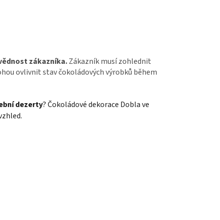
vědnost zákazníka.
Zákazník musí zohlednit
mohou ovlivnit stav čokoládových výrobků během
ební dezerty
? Čokoládové dekorace Dobla ve
vzhled.