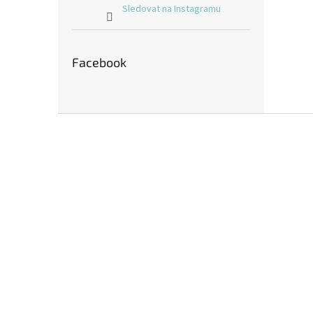
Sledovat na Instagramu
Facebook
Z
á
p
a
t
í