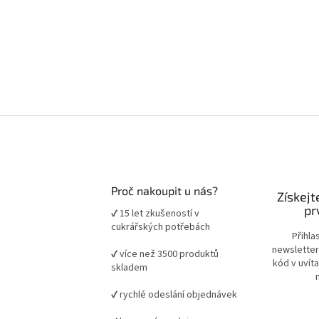
Proč nakoupit u nás?
Získejt
pr
✔ 15 let zkušeností v
cukrářských potřebách
Přihla
newsletter
✔ více než 3500 produktů
kód v uvít
skladem
✔ rychlé odeslání objednávek