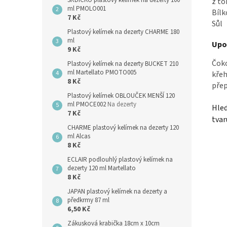
SRDÍČKO plastový kelímek na dezerty 100
z to
ml PMOLO001
Bílk
7 Kč
Sůl
Plastový kelímek na dezerty CHARME 180
ml
Upo
9 Kč
Čoko
Plastový kelímek na dezerty BUCKET 210
ml Martellato PMOTO005
křeh
8 Kč
přep
Plastový kelímek OBLOUČEK MENŠÍ 120
ml PMOCE002
Na dezerty
Hle
7 Kč
tvar
CHARME plastový kelímek na dezerty 120
ml Alcas
8 Kč
ECLAIR podlouhlý plastový kelímek na
dezerty 120 ml Martellato
8 Kč
JAPAN plastový kelímek na dezerty a
předkrmy 87 ml
6,50 Kč
Zákusková krabička 18cm x 10cm