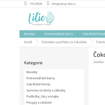
Přejít
775279920
info@eshop-lilie.cz
na
obsah
Novinky
Potravinářské barvy
Cukrářské hmo
Domů
Čokoláda a potřeby na čokoládu
Čokol
P
Čoko
o
Přeskočit
s
Značka:
Kategorie
kategorie
t
r
Novinky
a
Potravinářské barvy
n
Cukrářské hmoty
n
í
Suroviny na dorty a zákusky
p
Podložky, tácy a krajky
a
Posypy a zdobení