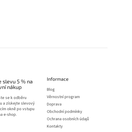
Informace
e slevu 5 % na
vní nákup
Blog
Věrnostní program
ste se k odběru
u a získejte slevový
Doprava
acím okně po vstupu
Obchodní podmínky
na e-shop.
Ochrana osobních údajů
Kontakty