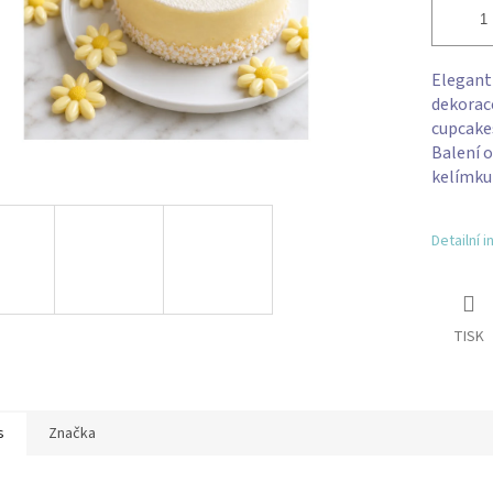
Elegant
dekorace
cupcakes
Balení 
kelímku
Detailní 
TISK
s
Značka