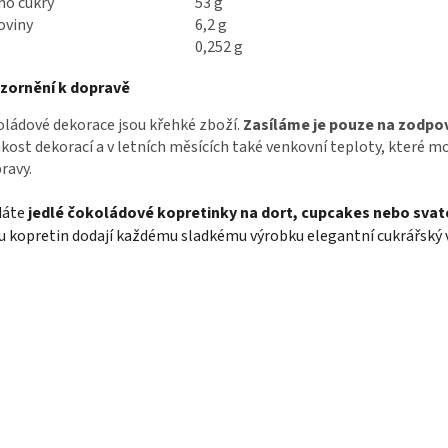
ho cukry
53 g
oviny
6,2 g
0,252 g
zornění k dopravě
ládové dekorace jsou křehké zboží.
Zasíláme je pouze na zodpo
kost dekorací a v letních měsících také venkovní teploty, které 
ravy.
dáte
jedlé čokoládové kopretinky na dort, cupcakes nebo svat
u kopretin dodají každému sladkému výrobku elegantní cukrářský 