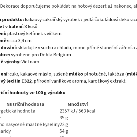
Dekorace doporučujeme pokládat na hotový dezert až nakonec, aby s
h produktu:
kakaový cukrářský výrobek / jedlá čokoládová dekorac
t v balení:
8 kusů
ní:
plastový kelímek s víčkem
měr:
cca 3,4 cm
adování:
skladujte v suchu a chladu, mimo přímé sluneční záření a 
obce:
vyrobeno pro Dobla Belgium
ě výroby:
Vietnam
žení:
c
ukr, kakaové máslo, sušené
mléko
plnotučné, laktóza (
mlé
vý lecitin E322
, přírodní vanilkové aroma, karotkový extrakt.
iční hodnoty ve 100 g výrobku
Nutriční hodnota
Množství
rgetická hodnota
2357 kJ / 563 kcal
y
35 g
ho nasycené mastné kyseliny
22 g
aridy
54 g