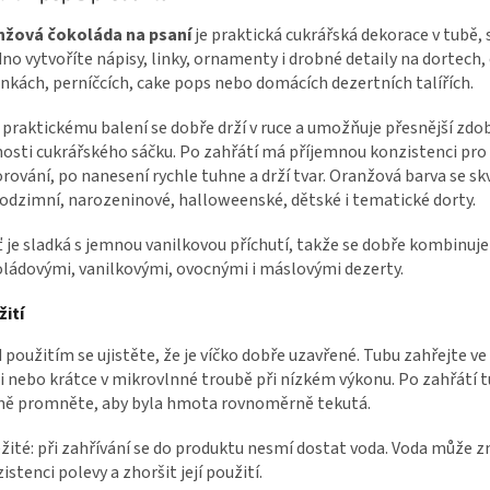
nžová čokoláda na psaní
je praktická cukrářská dekorace v tubě, 
no vytvoříte nápisy, linky, ornamenty i drobné detaily na dortech,
nkách, perníčcích, cake pops nebo domácích dezertních talířích.
 praktickému balení se dobře drží v ruce a umožňuje přesnější zdo
osti cukrářského sáčku. Po zahřátí má příjemnou konzistenci pro 
rování, po nanesení rychle tuhne a drží tvar. Oranžová barva se sk
odzimní, narozeninové, halloweenské, dětské i tematické dorty.
 je sladká s jemnou vanilkovou příchutí, takže se dobře kombinuje
ládovými, vanilkovými, ovocnými i máslovými dezerty.
ití
 použitím se ujistěte, že je víčko dobře uzavřené. Tubu zahřejte ve
i nebo krátce v mikrovlnné troubě při nízkém výkonu. Po zahřátí 
ně promněte, aby byla hmota rovnoměrně tekutá.
žité: při zahřívání se do produktu nesmí dostat voda. Voda může 
istenci polevy a zhoršit její použití.