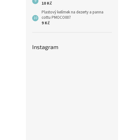
10 Kč
Plastový kelímek na dezerty a panna
cottu PMOCO007
9 Kč
Instagram