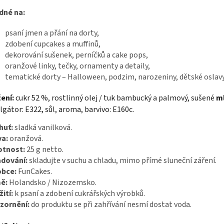
dné na:
psaní jmen a přání na dorty,
zdobení cupcakes a muffinů,
dekorování sušenek, perníčků a cake pops,
oranžové linky, tečky, ornamenty a detaily,
tematické dorty – Halloween, podzim, narozeniny, dětské oslavy
ení:
cukr 52 %, rostlinný olej / tuk bambucký a palmový, sušené
m
gátor: E322, sůl, aroma, barvivo: E160c.
huť:
sladká vanilková.
va:
oranžová.
tnost:
25 g netto.
adování:
skladujte v suchu a chladu, mimo přímé sluneční záření.
obce:
FunCakes.
ě:
Holandsko / Nizozemsko.
ití:
k psaní a zdobení cukrářských výrobků.
zornění:
do produktu se při zahřívání nesmí dostat voda.