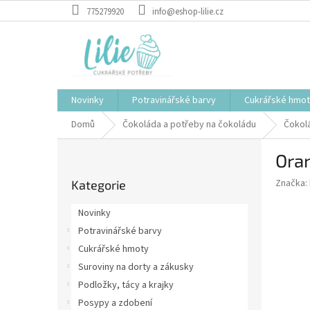
Přejít
775279920
info@eshop-lilie.cz
na
obsah
Novinky
Potravinářské barvy
Cukrářské hmo
Domů
Čokoláda a potřeby na čokoládu
Čokol
P
Ora
o
Přeskočit
s
Značka:
Kategorie
kategorie
t
r
Novinky
a
Potravinářské barvy
n
Cukrářské hmoty
n
í
Suroviny na dorty a zákusky
p
Podložky, tácy a krajky
a
Posypy a zdobení