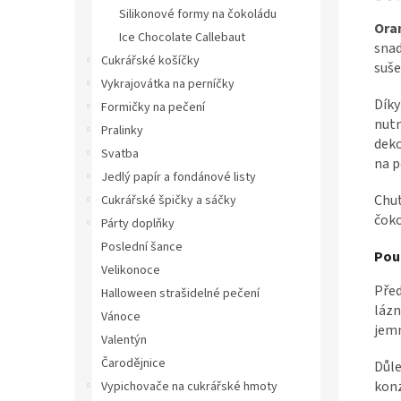
Silikonové formy na čokoládu
Ora
Ice Chocolate Callebaut
snad
Cukrářské košíčky
suše
Vykrajovátka na perníčky
Díky
Formičky na pečení
nutn
Pralinky
deko
Svatba
na p
Jedlý papír a fondánové listy
Chuť
Cukrářské špičky a sáčky
čoko
Párty doplňky
Poslední šance
Použ
Velikonoce
Před
Halloween strašidelné pečení
lázn
Vánoce
jem
Valentýn
Čarodějnice
Důle
konz
Vypichovače na cukrářské hmoty