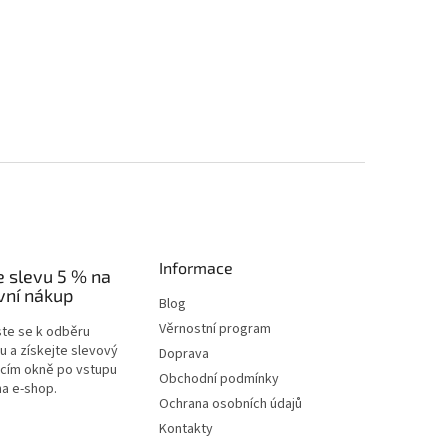
Informace
e slevu 5 % na
vní nákup
Blog
Věrnostní program
ste se k odběru
u a získejte slevový
Doprava
acím okně po vstupu
Obchodní podmínky
na e-shop.
Ochrana osobních údajů
Kontakty