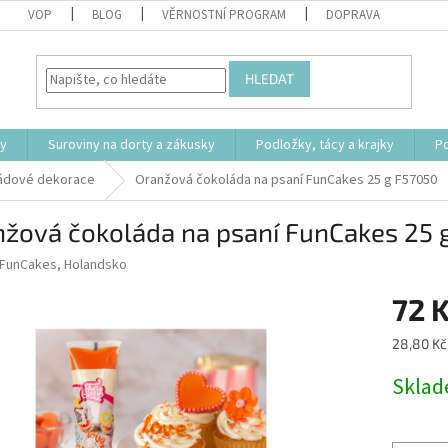
VOP
BLOG
VĚRNOSTNÍ PROGRAM
DOPRAVA
HLEDAT
ty
Suroviny na dorty a zákusky
Podložky, tácy a krajky
P
ádové dekorace
Oranžová čokoláda na psaní FunCakes 25 g F57050
nžová čokoláda na psaní FunCakes 25 
FunCakes, Holandsko
72 
Měrná
28,80 Kč 
cena:
Skla