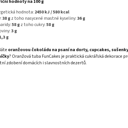
iční hodnoty na 100 g
rgetická hodnota:
2450 kJ / 580 kcal
y:
38 g
z toho nasycené mastné kyseliny:
36 g
aridy:
58 g
z toho cukry:
58 g
oviny:
3 g
1,3 g
dáte
oranžovou čokoládu na psaní na dorty, cupcakes, sušenk
níčky
? Oranžová tuba FunCakes je praktická cukrářská dekorace pr
tní zdobení domácích i slavnostních dezertů.