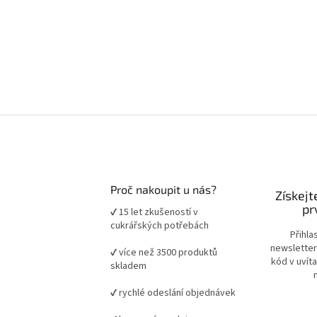
Proč nakoupit u nás?
Získejt
pr
✔ 15 let zkušeností v
cukrářských potřebách
Přihla
newsletter
✔ více než 3500 produktů
kód v uvít
skladem
✔ rychlé odeslání objednávek