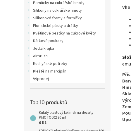
Pomůcky na cukrářské hmoty
Vho
Silikony na cukrářské hmoty
Silikonové formy a formičky
Floristické pásky a drátky
Květinové pestíky na cukrové květy
Dárkové poukazy
Jedlá krajka
Airbrush
Slož
emul
Kuchyňské potřeby
Kleště na marcipán
Příc
Výprodej
Bar
Hmo
Skl
Výr
Top 10 produktů
Zem
Kulatý plastový kelímek na dezerty
Použ
PMOTO002 90 ml
Upo
6 Kč