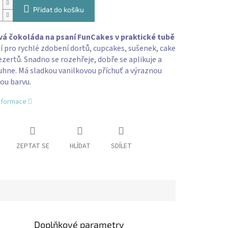
Přidat do košíku
á čokoláda na psaní FunCakes v praktické tubě
ní pro rychlé zdobení dortů, cupcakes, sušenek, cake
ezertů. Snadno se rozehřeje, dobře se aplikuje a
uhne. Má sladkou vanilkovou příchuť a výraznou
ou barvu.
informace
ZEPTAT SE
HLÍDAT
SDÍLET
Doplňkové parametry