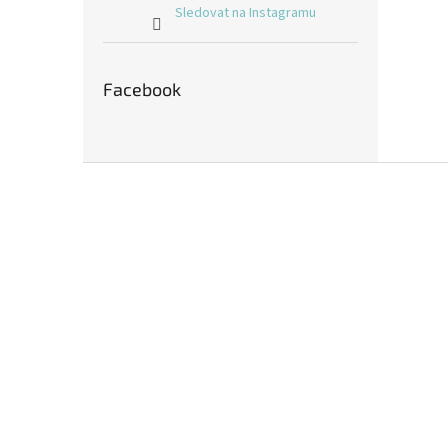
Sledovat na Instagramu
Facebook
Z
á
p
a
t
í