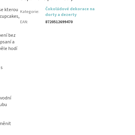
Čokoládové dekorace na
se kterou
Kategorie
:
dorty a dezerty
 cupcakes,
EAN
:
8720512699470
bení bez
psaní a
věle hodí
 s
 vodní
tubu
změnit