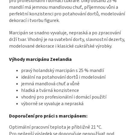
pro profesionální i domácí cukráře. Díky obsahu 25 %
mandlí má jemnou mandlovou chuť, příjemnou vůni a
perfektní konzistenci pro potahování dortů, modelování
dekorací i tvorbu figurek.
Marcipán se snadno vyvaluje, nepraská a po zpracování
drží tvar. Vhodný je na svatební dorty, slavnostní dezerty,
modelované dekorace i klasické cukrářské výrobky.
Výhody marcipánu Zeelandia
pravý holandský marcipán s 25 % mandlí
ideální na potahování dortů i modelování
jemná mandlová chuť a vůně
hladká a tvárná konzistence
vhodný pro profesionální i domácí použití
výborně se vyvaluje a nepraská
Doporučení pro práci s marcipánem:
Optimální pracovní teplota je přibližně 21 °C.
Pro nejlepší výsledek se doporučuje nepoužívat pod