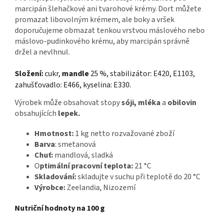
marcipán šlehačkové ani tvarohové krémy. Dort můžete
promazat libovolným krémem, ale boky a vršek
doporučujeme obmazat tenkou vrstvou máslového nebo
máslovo-pudinkového krému, aby marcipán správně
držel a nevlhnul.
Složení:
cukr,
mandle
25 %, stabilizátor: E420, E1103,
zahušťovadlo: E466, kyselina: E330.
Výrobek může obsahovat stopy
sóji, mléka
a
obilovin
obsahujících
lepek.
Hmotnost:
1 kg netto rozvažované zboží
Barva
: smetanová
Chuť:
mandlová, sladká
O
ptimální pracovní teplota:
21 °C
Skladování:
skladujte v suchu při teplotě do 20 °C
Výrobce:
Zeelandia, Nizozemí
Nutriční hodnoty na 100 g