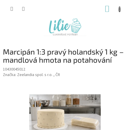
Přejít
NÁKUP
na
obsah
KOŠÍK
Marcipán 1:3 pravý holandský 1 kg –
mandlová hmota na potahování
10430045012
Značka:
Zeelandia spol. s r.o. , ČR