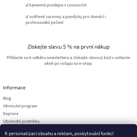
✔ kamenná prodejna v Lovosicích
✔ ověřené suroviny a pomůcky pro domácí i
profesionální pečení
Získejte slevu 5 % na první nákup
Přihlaste se k odběru newsletteru a získejte slevový kód v uvítacím
okně po vstupu na e-shop.
Informace
Blog
Věrnostní program
Doprava
Obchodní podmínky
Ochrana osobních údajů
K personalizaci obsahu a reklam, poskytování funkcí
Kontakty