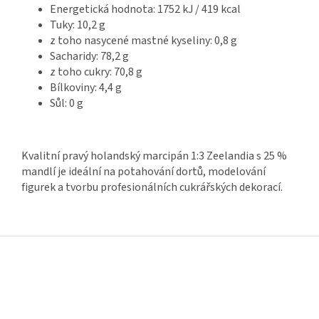
Energetická hodnota: 1752 kJ / 419 kcal
Tuky: 10,2 g
z toho nasycené mastné kyseliny: 0,8 g
Sacharidy: 78,2 g
z toho cukry: 70,8 g
Bílkoviny: 4,4 g
Sůl: 0 g
Kvalitní pravý holandský marcipán 1:3 Zeelandia s 25 %
mandlí je ideální na potahování dortů, modelování
figurek a tvorbu profesionálních cukrářských dekorací.
Z
á
p
a
t