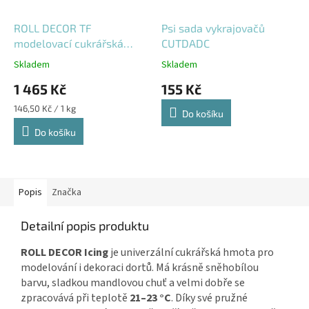
ROLL DECOR TF
Psi sada vykrajovačů
modelovací cukrářská
CUTDADC
hmota 10 kg
Skladem
Skladem
1 465 Kč
155 Kč
Měrná
146,50 Kč / 1 kg
Do košíku
cena:
Do košíku
Popis
Značka
Detailní popis produktu
ROLL DECOR Icing
je univerzální cukrářská hmota pro
modelování i dekoraci dortů. Má krásně sněhobílou
barvu, sladkou mandlovou chuť a velmi dobře se
zpracovává při teplotě
21–23 °C
. Díky své pružné