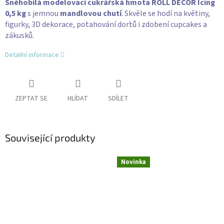
Sněhobílá modelovací cukrářská hmota ROLL DECOR Icing
0,5 kg
s jemnou
mandlovou chutí
. Skvěle se hodí na květiny,
figurky, 3D dekorace, potahování dortů i zdobení cupcakes a
zákusků.
Detailní informace
ZEPTAT SE
HLÍDAT
SDÍLET
Související produkty
Novinka