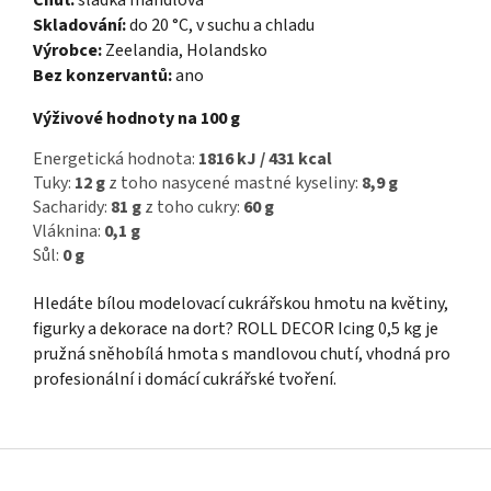
Skladování:
do 20 °C, v suchu a chladu
Výrobce:
Zeelandia, Holandsko
Bez konzervantů:
ano
Výživové hodnoty na 100 g
Energetická hodnota:
1816 kJ / 431 kcal
Tuky:
12 g
z toho nasycené mastné kyseliny:
8,9 g
Sacharidy:
81 g
z toho cukry:
60 g
Vláknina:
0,1 g
Sůl:
0 g
Hledáte bílou modelovací cukrářskou hmotu na květiny,
figurky a dekorace na dort? ROLL DECOR Icing 0,5 kg je
pružná sněhobílá hmota s mandlovou chutí, vhodná pro
profesionální i domácí cukrářské tvoření.
Z
á