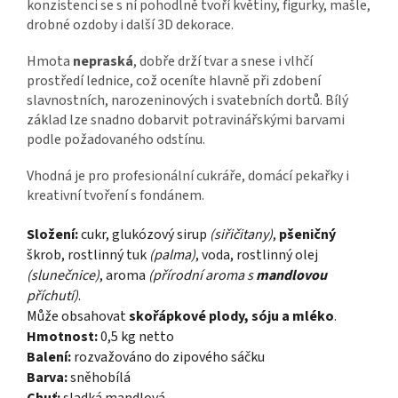
konzistenci se s ní pohodlně tvoří květiny, figurky, mašle,
drobné ozdoby i další 3D dekorace.
Hmota
nepraská
, dobře drží tvar a snese i vlhčí
prostředí lednice, což oceníte hlavně při zdobení
slavnostních, narozeninových i svatebních dortů. Bílý
základ lze snadno dobarvit potravinářskými barvami
podle požadovaného odstínu.
Vhodná je pro profesionální cukráře, domácí pekařky i
kreativní tvoření s fondánem.
Složení:
cukr, glukózový sirup
(siřičitany)
,
pšeničný
škrob, rostlinný tuk
(palma)
, voda, rostlinný olej
(slunečnice)
, aroma
(přírodní aroma s
mandlovou
příchutí)
.
Může obsahovat
skořápkové plody, sóju a mléko
.
Hmotnost:
0,5 kg netto
Balení:
rozvažováno do zipového sáčku
Barva:
sněhobílá
Chuť:
sladká mandlová