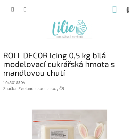
Přejít
NÁKUP
na
obsah
KOŠÍK
ROLL DECOR Icing 0,5 kg bílá
modelovací cukrářská hmota s
mandlovou chutí
104301850A
Značka:
Zeelandia spol. s r.o. , ČR