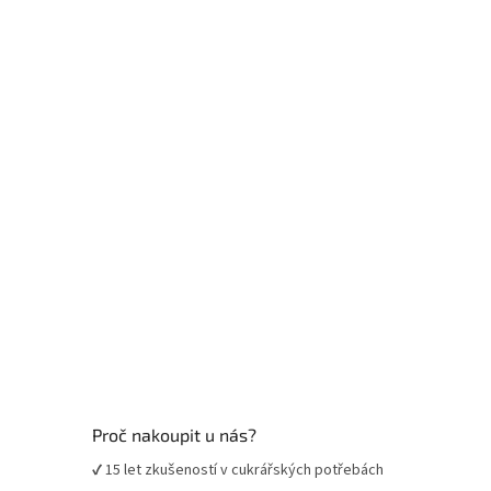
p
a
t
í
Proč nakoupit u nás?
✔ 15 let zkušeností v cukrářských potřebách