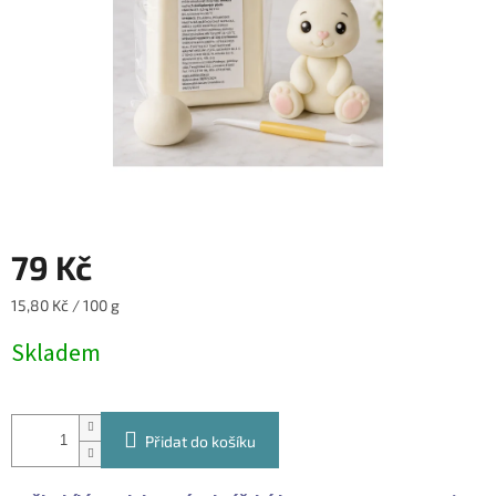
79 Kč
Měrná
15,80 Kč / 100 g
cena:
Skladem
Přidat do košíku