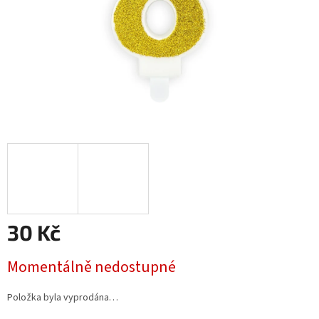
30 Kč
Měrná
Momentálně nedostupné
cena:
Položka byla vyprodána…