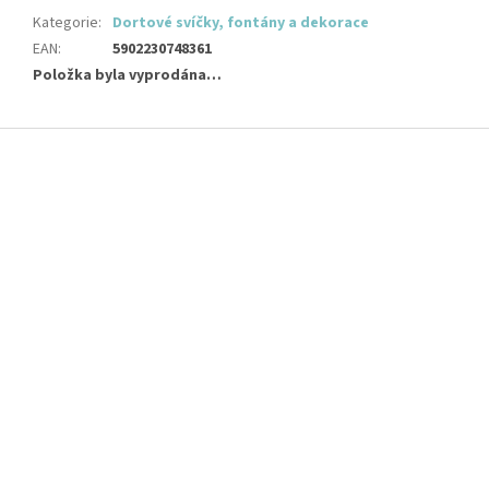
Kategorie
:
Dortové svíčky, fontány a dekorace
EAN
:
5902230748361
Položka byla vyprodána…
Z
á
p
a
t
í