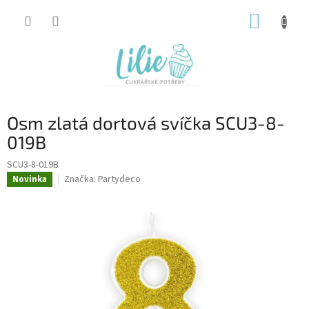
Přejít
NÁKUP
na
obsah
KOŠÍK
Osm zlatá dortová svíčka SCU3-8-
019B
SCU3-8-019B
Značka:
Partydeco
Novinka