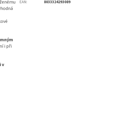
váženému
EAN
:
8033324293089
 vhodná
kové
jemným
í i při
i v