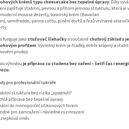
rohových krémů typu cheesecake bez tepelné úpravy
. Díky vy
ení zajišťuje stabilní, pevnou a přitom jemnou strukturu, která je
moderní mousse dezerty,
bavorský krém (Bavarian
am),
semifreddo,
panna cottu,
plnění dortů a řezů
vrstvené sklenič
rty
 funguje jako
ztužovač šlehačky
a současně
chuťový základ s 
rohovým profilem
. Výsledný krém je hladký, dobře krájený a stabiln
ínovém prodeji.
kou výhodou
je příprava za studena bez vaření – šetří čas i energi
vozu.
dy pro profesionální cukráře
abilní struktura bez rizika „spadnutí“
chlá příprava bez tepelné úpravy
eální do monoporční silikonových forem
odné pro zamražení i následné rozmrazení
ezlepková směs