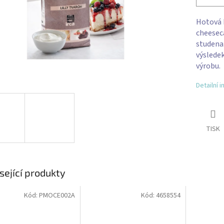
Hotová 
cheesec
studena.
výsledek
výrobu.
Detailní 
TISK
sející produkty
Kód:
PMOCE002A
Kód:
4658554