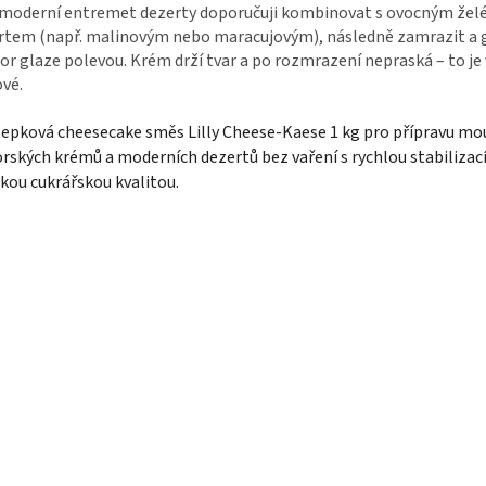
moderní entremet dezerty doporučuji kombinovat s ovocným žel
rtem (např. malinovým nebo maracujovým), následně zamrazit a 
or glaze polevou. Krém drží tvar a po rozmrazení nepraská – to je
ové.
epková cheesecake směs Lilly Cheese-Kaese 1 kg pro přípravu mo
rských krémů a moderních dezertů bez vaření s rychlou stabilizací
kou cukrářskou kvalitou.