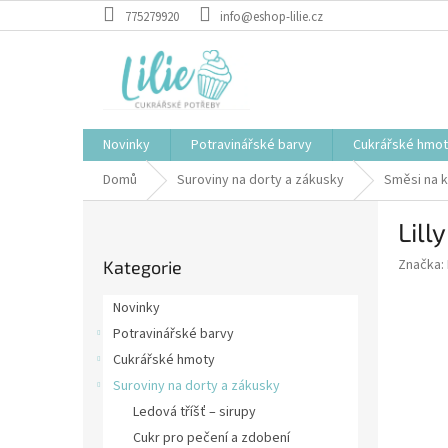
Přejít
775279920
info@eshop-lilie.cz
na
obsah
Novinky
Potravinářské barvy
Cukrářské hmo
Domů
Suroviny na dorty a zákusky
Směsi na 
P
Lill
o
Přeskočit
s
Značka:
Kategorie
kategorie
t
r
Novinky
a
Potravinářské barvy
n
Cukrářské hmoty
n
í
Suroviny na dorty a zákusky
p
Ledová tříšť – sirupy
a
Cukr pro pečení a zdobení