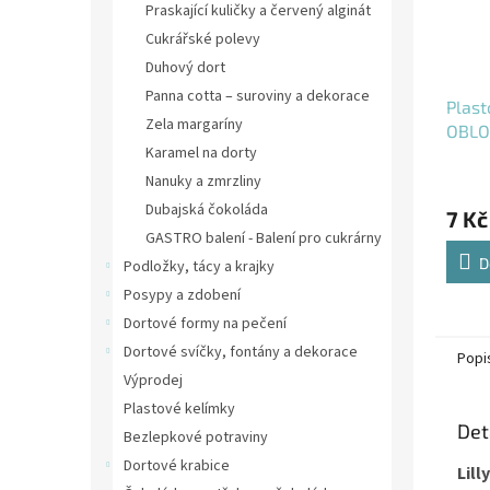
Praskající kuličky a červený alginát
Cukrářské polevy
Duhový dort
Panna cotta – suroviny a dekorace
Plast
Zela margaríny
OBLO
Karamel na dorty
PMO
Nanuky a zmrzliny
Dubajská čokoláda
7 Kč
GASTRO balení - Balení pro cukrárny
D
Podložky, tácy a krajky
Posypy a zdobení
Dortové formy na pečení
Dortové svíčky, fontány a dekorace
Popi
Výprodej
Plastové kelímky
Det
Bezlepkové potraviny
Dortové krabice
Lil