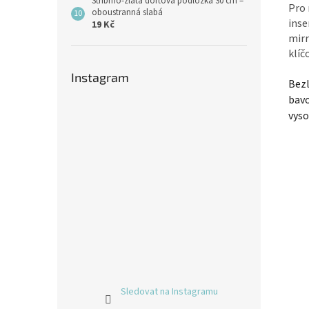
Stříbrno-zlatá dortová podložka 30 cm –
Pro 
oboustranná slabá
inse
19 Kč
mirr
klíč
Instagram
Bezl
bavo
vyso
Sledovat na Instagramu