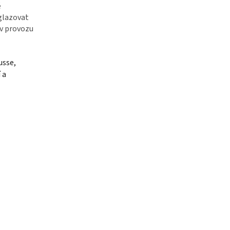
é
glazovat
 v provozu
usse,
 a