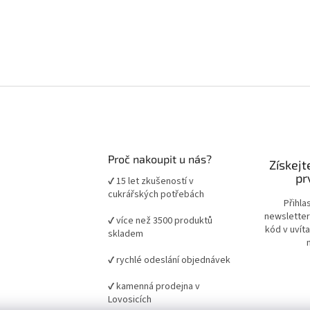
Proč nakoupit u nás?
Získejt
pr
✔ 15 let zkušeností v
cukrářských potřebách
Přihla
newsletter
✔ více než 3500 produktů
kód v uvít
skladem
✔ rychlé odeslání objednávek
✔ kamenná prodejna v
Lovosicích