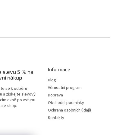
Informace
e slevu 5 % na
vní nákup
Blog
Věrnostní program
ste se k odběru
u a získejte slevový
Doprava
acím okně po vstupu
Obchodní podmínky
na e-shop.
Ochrana osobních údajů
Kontakty