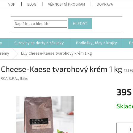
VOP
BLOG
VĚRNOSTNÍ PROGRAM
DOPRAVA
HLEDAT
ty
Suroviny na dorty a zákusky
Podložky, tácy a krajky
P
krémy
Lilly Cheese-Kaese tvarohový krém 1 kg
y Cheese-Kaese tvarohový krém 1 kg
4219
IRCA S.P.A., Itálie
395
Měrná
Skla
cena: