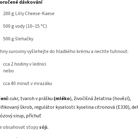
oručené dávkování
200 g Lilly Cheese-Kaese
500 g vody (10–15 °C)
500 g šlehačky
hny suroviny vyšlehejte do hladkého krému a nechte tuhnout:
cca 2 hodiny v lednici
nebo
cca 40 minut v mrazáku
žení:
cukr, tvaroh v prášku
(mléko
), živočišná želatina (hovězí),
fikovaný škrob, regulátor kyselosti: kyselina citronová (E330), d
ózový sirup, příchuť
e obsahovat stopy
sóji.