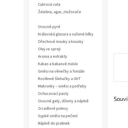
n
Cukrová vata
e
Želatina, agar, ztužovače
l
Směsi na krémy
Ovocné pyré
Královská glazura a sušené bílky
Ořechové mouky a kousky
Olej ve spreji
Aroma a extrakty
Kakao a kakaové máslo
Směsi na věnečky a fondán
Rostlinné šlehačky a UHT
Makronky – směsi a potřeby
Ochucovací pasty
Souvi
Ovocné gely, džemy a náplně
Zrcadlové polevy
Sypké směsi na pečení
Náplně do pralinek