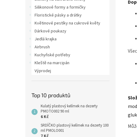
Dop
Silikonové formy a formičky
Floristické pásky a drátky
Květinové pestíky na cukrové květy
Dárkové poukazy
Jedlá krajka
Airbrush
Všec
Kuchyňské potřeby
Kleště na marcipán
Výprodej
Top 10 produktů
Slo
modi
Kulatý plastový kelímek na dezerty
PMOTO002 90 ml
gluk
6 Kč
SRDÍČKO plastový kelímek na dezerty 100
Můž
ml PMOLO001
7 Kč