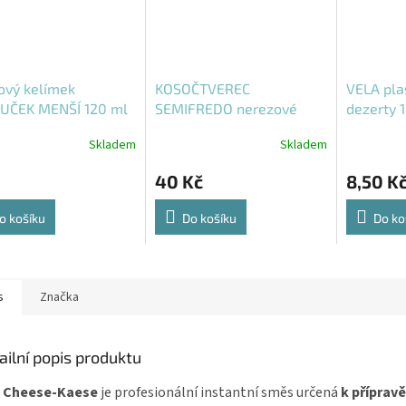
ový kelímek
KOSOČTVEREC
VELA pla
UČEK MENŠÍ 120 ml
SEMIFREDO nerezové
dezerty 
CE002
Na dezerty
vykrajovátko
PMOCO0
Skladem
Skladem
40 Kč
8,50 K
o košíku
Do košíku
Do ko
s
Značka
ailní popis produktu
ly Cheese-Kaese
je profesionální instantní směs určená
k přípravě