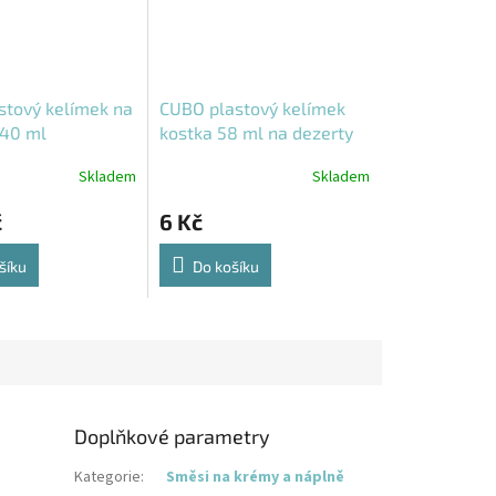
stový kelímek na
CUBO plastový kelímek
140 ml
kostka 58 ml na dezerty
12
PMOCU004
Skladem
Skladem
č
6 Kč
šíku
Do košíku
Doplňkové parametry
Kategorie
:
Směsi na krémy a náplně