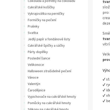
Čokoláda a potřeby na čokoládu
tva
slož
Cukrářské košíčky
pro:
Vykrajovátka na perníčky
cre
Formičky na pečení
deze
Pralinky
Svatba
Směs
tva
Jedlý papír a fondánové listy
vitr
Cukrářské špičky a sáčky
Párty doplňky
Vel
Poslední šance
pro
Velikonoce
Výho
Halloween strašidelné pečení
Vánoce
✔ st
Valentýn
✔ ry
✔ id
Čarodějnice
✔ vh
Vypichovače na cukrářské hmoty
✔ b
Pomůcky na cukrářské hmoty
Silikony na cukrářské hmoty