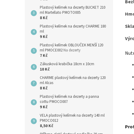
Bez
Plastový kelímek na dezerty BUCKET 210
ml Martellato PMOTO005
Hmo
8 Kč
Skl
Plastový kelímek na dezerty CHARME 180
ml
9 Kč
Výr
Plastový kelímek OBLOUČEK MENŠÍ 120
ml PMOCE002
Na dezerty
Nutr
7 Kč
Zákusková krabička 18cm x 10cm
10 Kč
CHARME plastový kelímek na dezerty 120
ml Alcas
8 Kč
Plastový kelímek na dezerty a panna
cottu PMOCO007
9 Kč
VELA plastový kelímek na dezerty 140 ml
PMOCO012
8,50 Kč
Prof