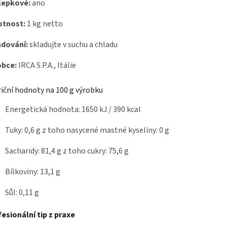
lepkové:
ano
tnost:
1 kg netto
adování:
skladujte v suchu a chladu
obce:
IRCA S.P.A.
, Itálie
iční hodnoty na 100 g výrobku
Energetická hodnota: 1650 kJ / 390 kcal
Tuky: 0,6 g z toho nasycené mastné kyseliny: 0 g
Sacharidy: 81,4 g z toho cukry: 75,6 g
Bílkoviny: 13,1 g
Sůl: 0,11 g
esionální tip z praxe