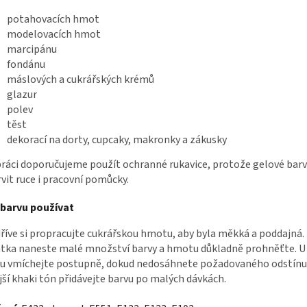
potahovacích hmot
modelovacích hmot
marcipánu
fondánu
máslových a cukrářských krémů
glazur
polev
těst
dekorací na dorty, cupcaky, makronky a zákusky
práci doporučujeme použít ochranné rukavice, protože gelové ba
vit ruce i pracovní pomůcky.
 barvu používat
říve si propracujte cukrářskou hmotu, aby byla měkká a poddajná
tka naneste malé množství barvy a hmotu důkladně prohněťte. 
u vmíchejte postupně, dokud nedosáhnete požadovaného odstínu
jší khaki tón přidávejte barvu po malých dávkách.