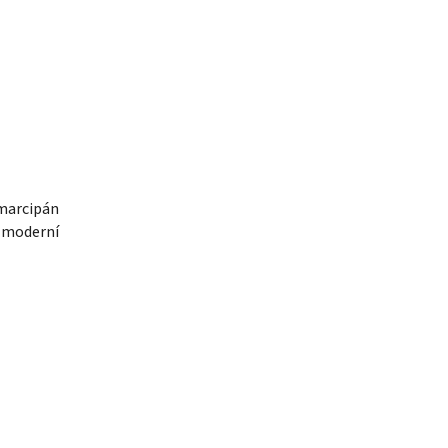
 marcipán
o moderní