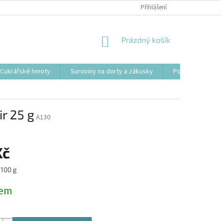
Přihlášení
NÁKUPNÍ
Prázdný košík
KOŠÍK
Cukrářské hmoty
Suroviny na dorty a zákusky
Podložky, tácy a
r 25 g
A130
Kč
 100 g
dem