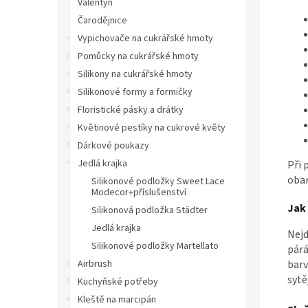
Valentýn
Čarodějnice
Vypichovače na cukrářské hmoty
Pomůcky na cukrářské hmoty
Silikony na cukrářské hmoty
Silikonové formy a formičky
Floristické pásky a drátky
Květinové pestíky na cukrové květy
Dárkové poukazy
Jedlá krajka
Při 
obar
Silikonové podložky Sweet Lace
Modecor+příslušenství
Jak
Silikonová podložka Städter
Jedlá krajka
Nejd
Silikonové podložky Martellato
párá
Airbrush
barv
sytě
Kuchyňské potřeby
Kleště na marcipán