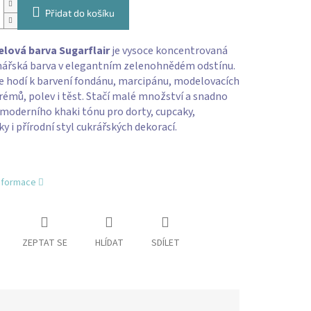
Přidat do košíku
elová barva Sugarflair
je vysoce koncentrovaná
nářská barva v elegantním zelenohnědém odstínu.
e hodí k barvení fondánu, marcipánu, modelovacích
émů, polev i těst. Stačí malé množství a snadno
 moderního khaki tónu pro dorty, cupcaky,
 i přírodní styl cukrářských dekorací.
informace
ZEPTAT SE
HLÍDAT
SDÍLET