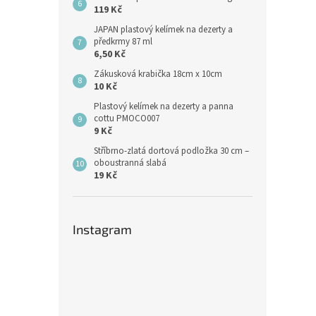
119 Kč
JAPAN plastový kelímek na dezerty a
předkrmy 87 ml
6,50 Kč
Zákusková krabička 18cm x 10cm
10 Kč
Plastový kelímek na dezerty a panna
cottu PMOCO007
9 Kč
Stříbrno-zlatá dortová podložka 30 cm –
oboustranná slabá
19 Kč
Instagram