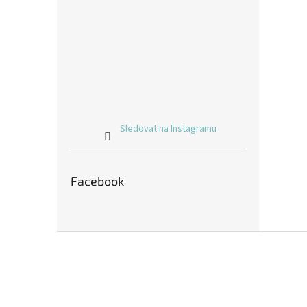
Sledovat na Instagramu
Facebook
Z
á
p
a
t