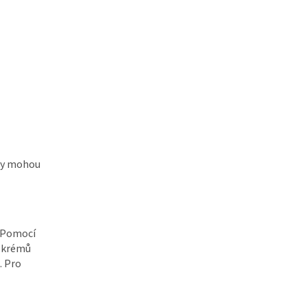
rvy mohou
. Pomocí
U krémů
. Pro