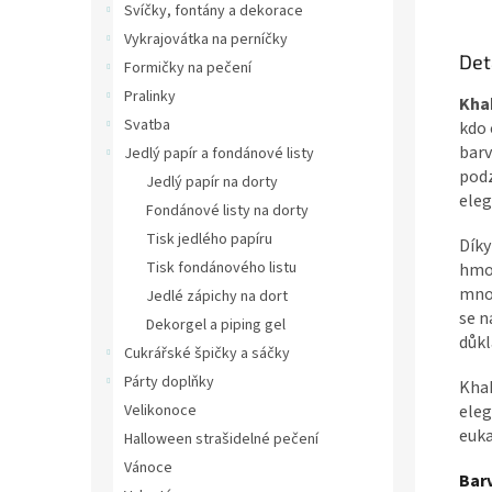
Svíčky, fontány a dekorace
Vykrajovátka na perníčky
Det
Formičky na pečení
Pralinky
Khak
Svatba
kdo 
barv
Jedlý papír a fondánové listy
podz
Jedlý papír na dorty
eleg
Fondánové listy na dorty
Tisk jedlého papíru
Díky
Tisk fondánového listu
hmot
množ
Jedlé zápichy na dort
se n
Dekorgel a piping gel
důkl
Cukrářské špičky a sáčky
Párty doplňky
Khak
Velikonoce
eleg
euka
Halloween strašidelné pečení
Vánoce
Barv