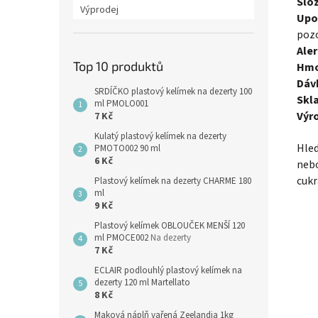
Slož
Výprodej
Upo
pozo
Ale
Top 10 produktů
Hmo
Dáv
SRDÍČKO plastový kelímek na dezerty 100
Skl
ml PMOLO001
Výr
7 Kč
Kulatý plastový kelímek na dezerty
Hled
PMOTO002 90 ml
6 Kč
nebo
cukr
Plastový kelímek na dezerty CHARME 180
ml
9 Kč
Plastový kelímek OBLOUČEK MENŠÍ 120
ml PMOCE002
Na dezerty
7 Kč
ECLAIR podlouhlý plastový kelímek na
dezerty 120 ml Martellato
8 Kč
Maková náplň vařená Zeelandia 1kg