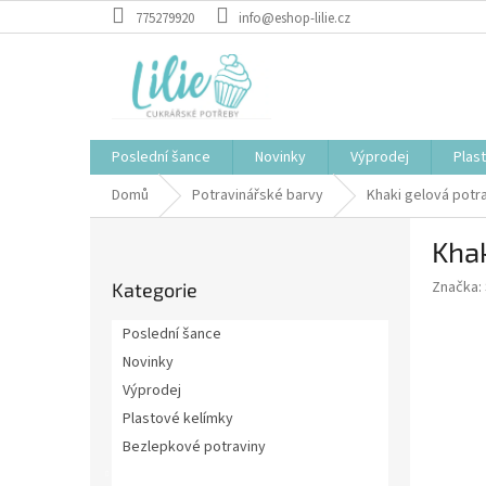
Přejít
775279920
info@eshop-lilie.cz
na
obsah
Poslední šance
Novinky
Výprodej
Plas
Domů
Potravinářské barvy
Khaki gelová potra
P
Khak
o
Přeskočit
s
Značka:
Kategorie
kategorie
t
r
Poslední šance
a
Novinky
n
Výprodej
n
í
Plastové kelímky
p
Bezlepkové potraviny
a
Potravinářské barvy