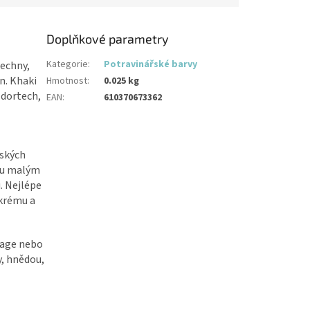
Doplňkové parametry
Kategorie
:
Potravinářské barvy
šechny,
n. Khaki
Hmotnost
:
0.025 kg
 dortech,
EAN
:
610370673362
řských
du malým
. Nejlépe
 krému a
ntage nebo
y, hnědou,