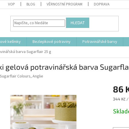
VOP
BLOG
VĚRNOSTNÍ PROGRAM
DOPRAVA
HLEDAT
tové kelímky
Bezlepkové potraviny
Potravinářské barvy
vinářská barva Sugarflair 25 g
i gelová potravinářská barva Sugarflai
Sugarflair Colours, Anglie
86 
Měrná
344 Kč /
cena:
Skla