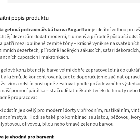
ailní popis produktu
i gelová potravinářská barva Sugarflair
je ideální volbou pro v
chtějí dezertům dodat moderní, tlumený a přírodně působící odstí
a patří mezi oblíbené zemité tóny – krásně vynikne na svatebních
imních dezertech, přírodně laděných zákuscích, safari dekoracích,
antních cupcacích i makronkách.
 gelové konzistenci je barva velmi dobře zapracovatelná do cukrá
 a krémů. Je koncentrovaná, proto doporučujeme začínat oprav
stvím a odstín postupně zesilovat podle požadovaného výsledku
anáší pomocí párátka – stačí udělat několik teček do hmoty nebo
adně propracovat.
i odstín je skvělý pro moderní dorty v přírodním, rustikálním, vi
antním stylu. Hodí se také pro kombinaci se zlatou, béžovou, ivor
lyptovou, olivovou, bílou nebo tmavě zelenou barvou.
a je vhodná pro barvení: