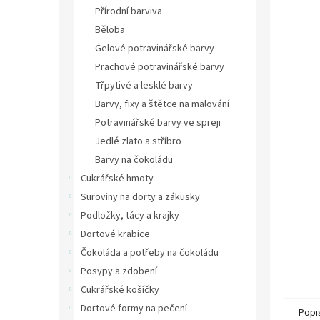
n
Přírodní barviva
e
Běloba
l
Gelové potravinářské barvy
Prachové potravinářské barvy
Třpytivé a lesklé barvy
Barvy, fixy a štětce na malování
Potravinářské barvy ve spreji
Jedlé zlato a stříbro
Barvy na čokoládu
Cukrářské hmoty
Suroviny na dorty a zákusky
Podložky, tácy a krajky
Dortové krabice
Čokoláda a potřeby na čokoládu
Posypy a zdobení
Cukrářské košíčky
Dortové formy na pečení
Popi