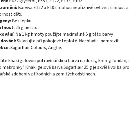
ení:
E422 glycerol, E551, E122, E133, E102.
zornění:
Barviva E122 a E102 mohou nepříznivě ovlivnit činnost a
rnost dětí.
rgeny:
Bez lepku.
tnost:
25 g netto.
kování:
Na 1 kg hmoty použijte maximálně 5 g této barvy.
adování:
Skladujte při pokojové teplotě. Nechladit, nemrazit.
obce:
Sugarflair Colours, Anglie.
áte khaki gelovou potravinářskou barvu na dorty, krémy, fondán,
 makronky? Khaki gelová barva Sugarflair 25 g je skvělá volba pr
ářské zdobení v přírodních a zemitých odstínech.