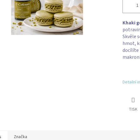
Khaki g
potravi
Skvěle s
hmot, kr
docílíte
makronky
Detailní 
TISK
s
Značka