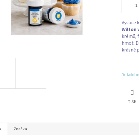
Vysoce 
Wilton 
krémů, f
hmot. Dí
krásně 
Detailní 
TISK
s
Značka