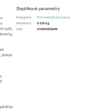
Doplňkové parametry
Kategorie
:
Potravinářské barvy
ro
bo
Hmotnost
:
0.028 kg
í sytě,
EAN
:
070896058096
dezerty,
 do
, dokud
u,
ch
 párátka