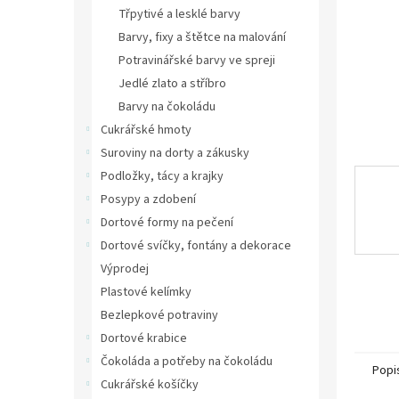
n
Třpytivé a lesklé barvy
e
Barvy, fixy a štětce na malování
l
Potravinářské barvy ve spreji
Jedlé zlato a stříbro
Barvy na čokoládu
Cukrářské hmoty
Suroviny na dorty a zákusky
Podložky, tácy a krajky
Posypy a zdobení
Dortové formy na pečení
Dortové svíčky, fontány a dekorace
Výprodej
Plastové kelímky
Bezlepkové potraviny
Dortové krabice
Čokoláda a potřeby na čokoládu
Popi
Cukrářské košíčky