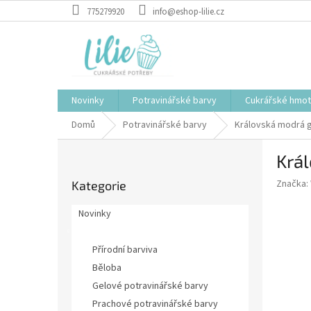
Přejít
775279920
info@eshop-lilie.cz
na
obsah
Novinky
Potravinářské barvy
Cukrářské hmo
Domů
Potravinářské barvy
Královská modrá g
P
Král
o
Přeskočit
s
Značka:
Kategorie
kategorie
t
r
Novinky
a
Potravinářské barvy
n
Přírodní barviva
n
í
Běloba
p
Gelové potravinářské barvy
a
Prachové potravinářské barvy