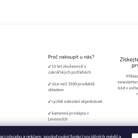
Proč nakoupit u nás?
Získejt
pr
✔ 15 let zkušeností v
cukrářských potřebách
Přihla
newsletter
✔ více než 3500 produktů
kód v uvít
skladem
✔ rychlé odeslání objednávek
✔ kamenná prodejna v
Lovosicích
✔ ověřené suroviny a pomůcky
aci obsahu a reklam, poskytování funkcí sociálních médií a
pro domácí i profesionální