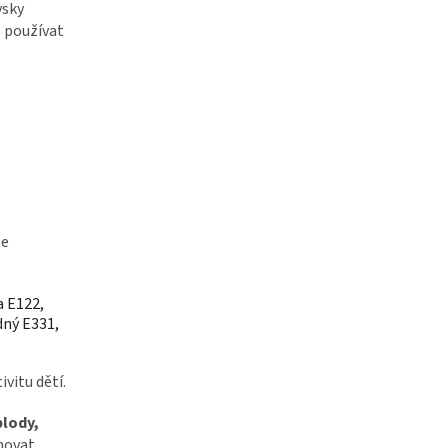
vsky
 používat
te
a E122,
dný E331,
vitu dětí.
plody,
hovat