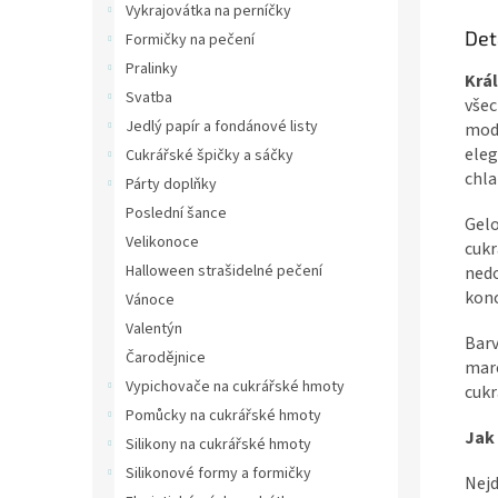
Vykrajovátka na perníčky
Det
Formičky na pečení
Pralinky
Krá
Svatba
všec
Jedlý papír a fondánové listy
mode
eleg
Cukrářské špičky a sáčky
chla
Párty doplňky
Poslední šance
Gelo
Velikonoce
cukr
Halloween strašidelné pečení
nedo
konc
Vánoce
Valentýn
Barv
Čarodějnice
marc
Vypichovače na cukrářské hmoty
cukr
Pomůcky na cukrářské hmoty
Jak
Silikony na cukrářské hmoty
Silikonové formy a formičky
Nejd