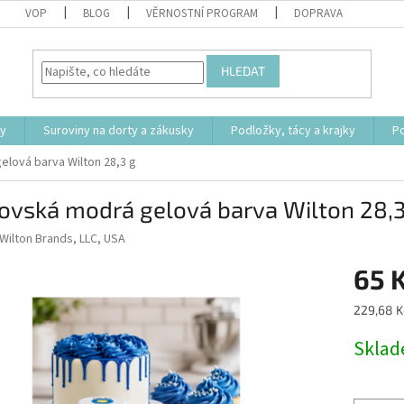
VOP
BLOG
VĚRNOSTNÍ PROGRAM
DOPRAVA
HLEDAT
ty
Suroviny na dorty a zákusky
Podložky, tácy a krajky
P
elová barva Wilton 28,3 g
ovská modrá gelová barva Wilton 28,3
Wilton Brands, LLC, USA
65 
Měrná
229,68 K
cena:
Skla