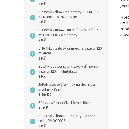
9 Kč
jeji
Plastový kelímek na dezerty BUCKET 210
Hled
ml Martellato PMOTO005
8 Kč
dort
modr
Plastový kelímek OBLOUČEK MENŠÍ 120
slav
ml PMOCE002
Na dezerty
7 Kč
CHARME plastový kelímek na dezerty 120
ml Alcas
8 Kč
ECLAIR podlouhlý plastový kelímek na
dezerty 120 ml Martellato
8 Kč
JAPAN plastový kelímek na dezerty a
předkrmy 87 ml
6,50 Kč
Zákusková krabička 18cm x 10cm
10 Kč
Plastový kelímek na dezerty a panna
cottu PMOCO007
9 Kč