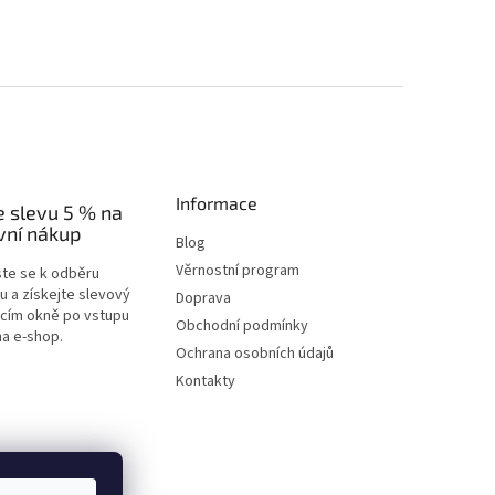
Informace
e slevu 5 % na
vní nákup
Blog
Věrnostní program
ste se k odběru
u a získejte slevový
Doprava
acím okně po vstupu
Obchodní podmínky
na e-shop.
Ochrana osobních údajů
Kontakty