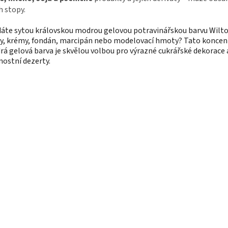
ch stopy.
áte sytou královskou modrou gelovou potravinářskou barvu Wilt
y, krémy, fondán, marcipán nebo modelovací hmoty? Tato konce
á gelová barva je skvělou volbou pro výrazné cukrářské dekorace 
nostní dezerty.