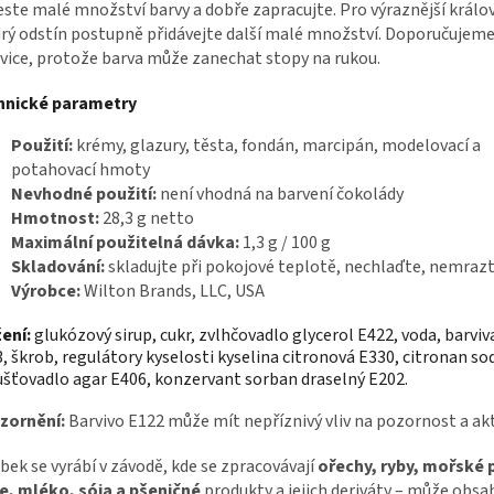
ste malé množství barvy a dobře zapracujte. Pro výraznější králo
ý odstín postupně přidávejte další malé množství. Doporučujeme
vice, protože barva může zanechat stopy na rukou.
hnické parametry
Použití:
krémy, glazury, těsta, fondán, marcipán, modelovací a
potahovací hmoty
Nevhodné použití:
není vhodná na barvení čokolády
Hmotnost:
28,3 g netto
Maximální použitelná dávka:
1,3 g / 100 g
Skladování:
skladujte při pokojové teplotě, nechlaďte, nemraz
Výrobce:
Wilton Brands, LLC, USA
ení:
glukózový sirup, cukr, zvlhčovadlo glycerol E422, voda, barviv
, škrob, regulátory kyselosti kyselina citronová E330, citronan so
šťovadlo agar E406, konzervant sorban draselný E202.
zornění:
Barvivo E122 může mít nepříznivý vliv na pozornost a akti
bek se vyrábí v závodě, kde se zpracovávají
ořechy, ryby, mořské 
e, mléko, sója a pšeničné
produkty a jejich deriváty – může obsa