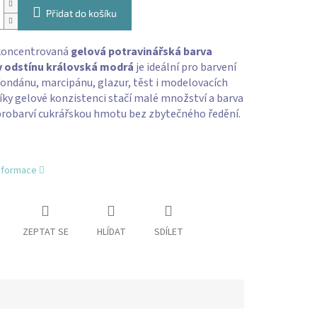
Přidat do košíku
koncentrovaná
gelová potravinářská barva
v odstínu královská modrá
je ideální pro barvení
ondánu, marcipánu, glazur, těst i modelovacích
ky gelové konzistenci stačí malé množství a barva
probarví cukrářskou hmotu bez zbytečného ředění.
informace
ZEPTAT SE
HLÍDAT
SDÍLET