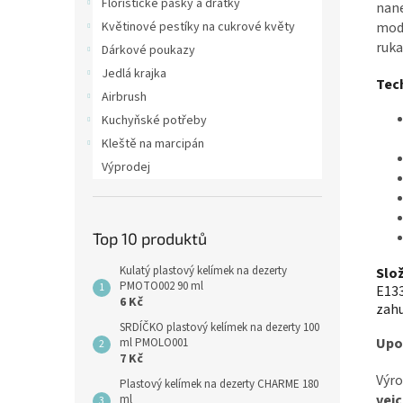
Floristické pásky a drátky
nane
Květinové pestíky na cukrové květy
modr
ruka
Dárkové poukazy
Jedlá krajka
Tec
Airbrush
Kuchyňské potřeby
Kleště na marcipán
Výprodej
Top 10 produktů
Kulatý plastový kelímek na dezerty
Slož
PMOTO002 90 ml
E133
6 Kč
zahu
SRDÍČKO plastový kelímek na dezerty 100
Upo
ml PMOLO001
7 Kč
Výro
Plastový kelímek na dezerty CHARME 180
vejc
ml