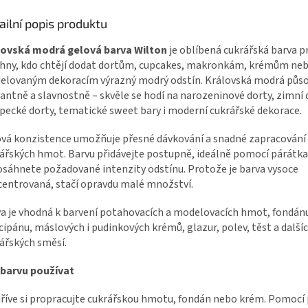
ailní popis produktu
lovská modrá gelová barva Wilton
je oblíbená cukrářská barva p
hny, kdo chtějí dodat dortům, cupcakes, makronkám, krémům ne
lovaným dekoracím výrazný modrý odstín. Královská modrá působ
antně a slavnostně – skvěle se hodí na narozeninové dorty, zimní 
pecké dorty, tematické sweet bary i moderní cukrářské dekorace.
vá konzistence umožňuje přesné dávkování a snadné zapracování
ářských hmot. Barvu přidávejte postupně, ideálně pomocí párátka
sáhnete požadované intenzity odstínu. Protože je barva vysoce
entrovaná, stačí opravdu malé množství.
a je vhodná k barvení potahovacích a modelovacích hmot, fondán
ipánu, máslových i pudinkových krémů, glazur, polev, těst a další
ářských směsí.
 barvu používat
říve si propracujte cukrářskou hmotu, fondán nebo krém. Pomocí