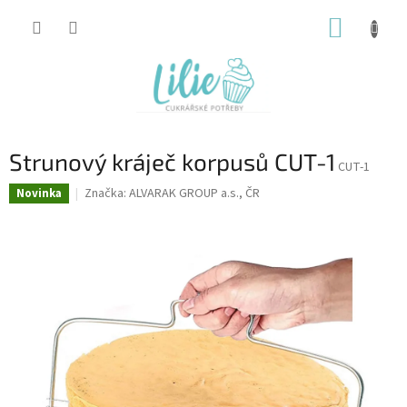
Přejít
NÁKUP
na
obsah
KOŠÍK
Strunový kráječ korpusů CUT-1
CUT-1
Značka:
ALVARAK GROUP a.s., ČR
Novinka