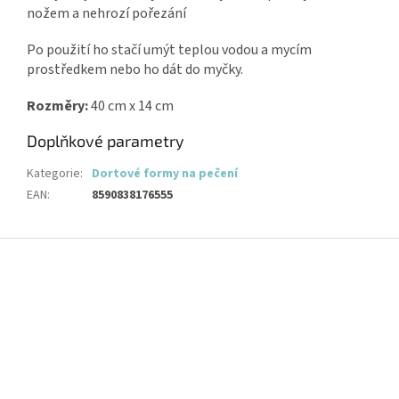
nožem a nehrozí pořezání
Po použití ho stačí umýt teplou vodou a mycím
prostředkem nebo ho dát do myčky.
Rozměry:
40 cm x 14 cm
Doplňkové parametry
Kategorie
:
Dortové formy na pečení
EAN
:
8590838176555
Z
á
p
a
t
í