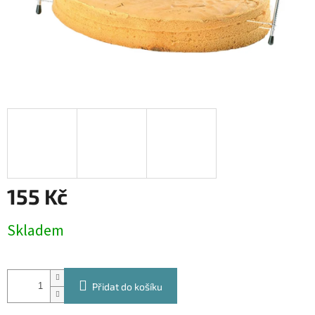
155 Kč
Měrná
Skladem
cena:
Přidat do košíku