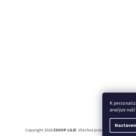
á
p
a
t
í
K personaliz
analýze naší
Nastaven
Copyright 2026
ESHOP LILIE
. Všechna práva vyhrazena.
Uprav