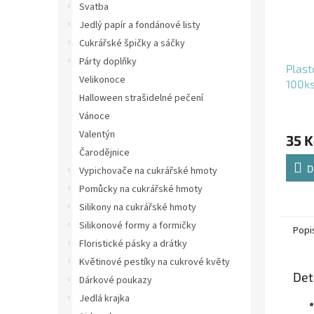
Svatba
Jedlý papír a fondánové listy
Cukrářské špičky a sáčky
Párty doplňky
Plast
Velikonoce
100k
Halloween strašidelné pečení
Vánoce
Valentýn
35 K
Čarodějnice
D
Vypichovače na cukrářské hmoty
Pomůcky na cukrářské hmoty
Silikony na cukrářské hmoty
Silikonové formy a formičky
Popi
Floristické pásky a drátky
Květinové pestíky na cukrové květy
Det
Dárkové poukazy
Jedlá krajka