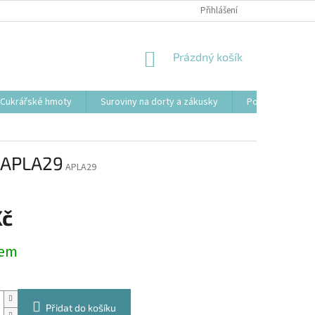
Přihlášení
NÁKUPNÍ
Prázdný košík
KOŠÍK
Cukrářské hmoty
Suroviny na dorty a zákusky
Podložky, tácy a
e APLA29
APLA29
Kč
dem
Přidat do košíku