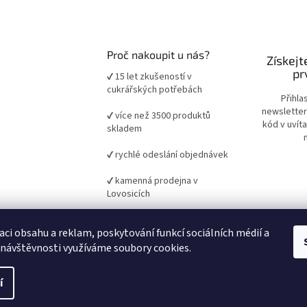
Proč nakoupit u nás?
Získejt
pr
✔ 15 let zkušeností v
cukrářských potřebách
Přihla
newsletter
✔ více než 3500 produktů
kód v uvít
skladem
✔ rychlé odeslání objednávek
✔ kamenná prodejna v
Lovosicích
✔ ověřené suroviny a pomůcky
aci obsahu a reklam, poskytování funkcí sociálních médií a
pro domácí i profesionální
pečení
 návštěvnosti využíváme soubory cookies.
í
it nastavení cookies