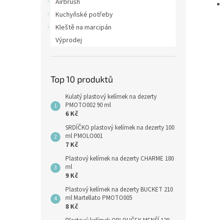
Airbrush
Kuchyňské potřeby
Kleště na marcipán
Výprodej
Top 10 produktů
Kulatý plastový kelímek na dezerty
PMOTO002 90 ml
6 Kč
SRDÍČKO plastový kelímek na dezerty 100
ml PMOLO001
7 Kč
Plastový kelímek na dezerty CHARME 180
ml
9 Kč
Plastový kelímek na dezerty BUCKET 210
ml Martellato PMOTO005
8 Kč