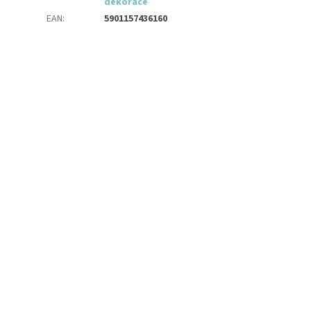
dekorace
EAN
:
5901157436160