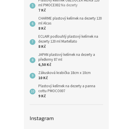
Plastový kelímek OBLOUČEK MENŠÍ 120
ml PMOCE002
Na dezerty
7 Kč
CHARME plastový kelímek na dezerty 120
ml Alcas
8 Kč
ECLAIR podlouhlý plastový kelímek na
dezerty 120 ml Martellato
8 Kč
JAPAN plastový kelímek na dezerty a
předkrmy 87 ml
6,50 Kč
Zákusková krabička 18cm x 10cm
10 Kč
Plastový kelímek na dezerty a panna
cottu PMOCO007
9 Kč
Instagram