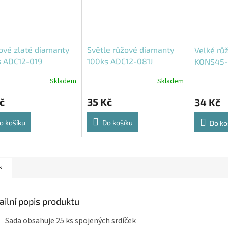
ové zlaté diamanty
Světle růžové diamanty
Velké rů
s ADC12-019
100ks ADC12-081J
KONS45-
Skladem
Skladem
č
35 Kč
34 Kč
o košíku
Do košíku
Do ko
s
ailní popis produktu
Sada obsahuje 25 ks spojených srdíček