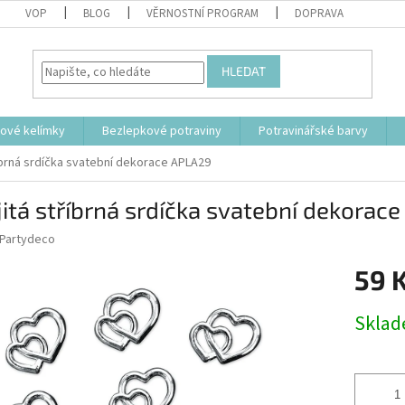
VOP
BLOG
VĚRNOSTNÍ PROGRAM
DOPRAVA
HLEDAT
tové kelímky
Bezlepkové potraviny
Potravinářské barvy
íbrná srdíčka svatební dekorace APLA29
itá stříbrná srdíčka svatební dekorac
Partydeco
59 
Měrná
Skla
cena: