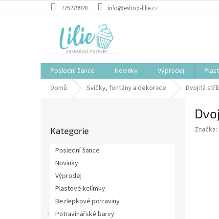
Přejít
775279920
info@eshop-lilie.cz
na
obsah
Poslední šance
Novinky
Výprodej
Plas
Domů
Svíčky, fontány a dekorace
Dvojitá stř
P
Dvoj
o
Přeskočit
s
Značka:
Kategorie
kategorie
t
r
Poslední šance
a
Novinky
n
Výprodej
n
í
Plastové kelímky
p
Bezlepkové potraviny
a
Potravinářské barvy