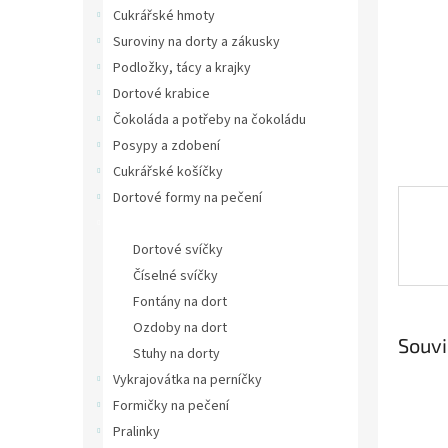
n
Cukrářské hmoty
e
Suroviny na dorty a zákusky
l
Podložky, tácy a krajky
Dortové krabice
Čokoláda a potřeby na čokoládu
Posypy a zdobení
Cukrářské košíčky
Dortové formy na pečení
Svíčky, fontány a dekorace
Dortové svíčky
Číselné svíčky
Fontány na dort
Ozdoby na dort
Souvi
Stuhy na dorty
Vykrajovátka na perníčky
Formičky na pečení
Pralinky