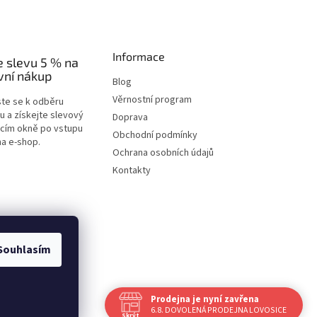
Informace
e slevu 5 % na
vní nákup
Blog
Věrnostní program
ste se k odběru
u a získejte slevový
Doprava
acím okně po vstupu
Obchodní podmínky
na e-shop.
Ochrana osobních údajů
Kontakty
Souhlasím
Prodejna je nyní zavřena
Vytvořil Shoptet
6.8. DOVOLENÁ PRODEJNA LOVOSICE
Skrýt