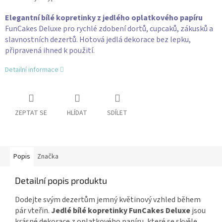
Elegantní bílé kopretinky z jedlého oplatkového papíru
FunCakes Deluxe pro rychlé zdobení dortů, cupcaků, zákusků a
slavnostních dezertů. Hotová jedlá dekorace bez lepku,
připravená ihned k použití.
Detailní informace
ZEPTAT SE
HLÍDAT
SDÍLET
Popis
Značka
Detailní popis produktu
Dodejte svým dezertům jemný květinový vzhled během
pár vteřin.
Jedlé bílé kopretinky FunCakes Deluxe
jsou
krásné dekorace z oplatkového papíru, které se skvěle