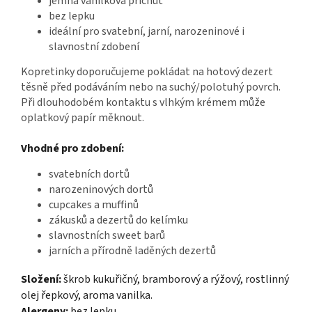
jemná vanilková příchuť
bez lepku
ideální pro svatební, jarní, narozeninové i
slavnostní zdobení
Kopretinky doporučujeme pokládat na hotový dezert
těsně před podáváním nebo na suchý/polotuhý povrch.
Při dlouhodobém kontaktu s vlhkým krémem může
oplatkový papír měknout.
Vhodné pro zdobení:
svatebních dortů
narozeninových dortů
cupcakes a muffinů
zákusků a dezertů do kelímku
slavnostních sweet barů
jarních a přírodně laděných dezertů
Složení:
škrob kukuřičný, bramborový a rýžový, rostlinný
olej řepkový, aroma vanilka.
Alergeny:
bez lepku.