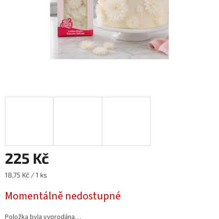
225 Kč
Měrná
18,75 Kč / 1 ks
cena:
Momentálně nedostupné
Položka byla vyprodána…