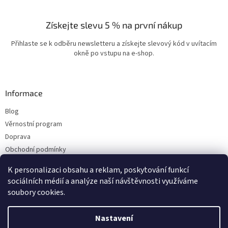
Získejte slevu 5 % na první nákup
Přihlaste se k odběru newsletteru a získejte slevový kód v uvítacím
okně po vstupu na e-shop.
Informace
Blog
Věrnostní program
Doprava
Obchodní podmínky
Ochrana osobních údajů
K personalizaci obsahu a reklam, poskytování funkcí
Kontakty
sociálních médií a analýze naší návštěvnosti využíváme
soubory cookies.
Vytvořil Shoptet
Nastavení