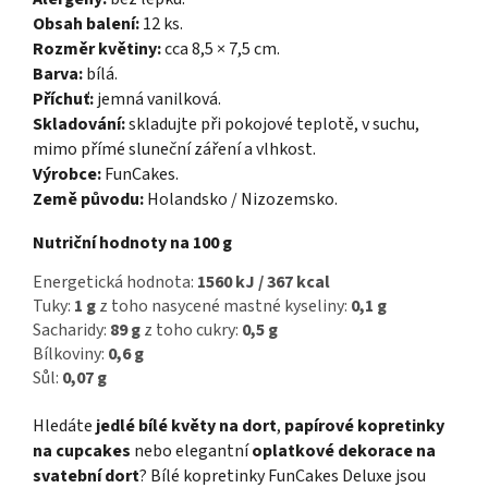
Obsah balení:
12 ks.
Rozměr květiny:
cca 8,5 × 7,5 cm.
Barva:
bílá.
Příchuť:
jemná vanilková.
Skladování:
skladujte při pokojové teplotě, v suchu,
mimo přímé sluneční záření a vlhkost.
Výrobce:
FunCakes.
Země původu:
Holandsko / Nizozemsko.
Nutriční hodnoty na 100 g
Energetická hodnota:
1560 kJ / 367 kcal
Tuky:
1 g
z toho nasycené mastné kyseliny:
0,1 g
Sacharidy:
89 g
z toho cukry:
0,5 g
Bílkoviny:
0,6 g
Sůl:
0,07 g
Hledáte
jedlé bílé květy na dort
,
papírové kopretinky
na cupcakes
nebo elegantní
oplatkové dekorace na
svatební dort
? Bílé kopretinky FunCakes Deluxe jsou