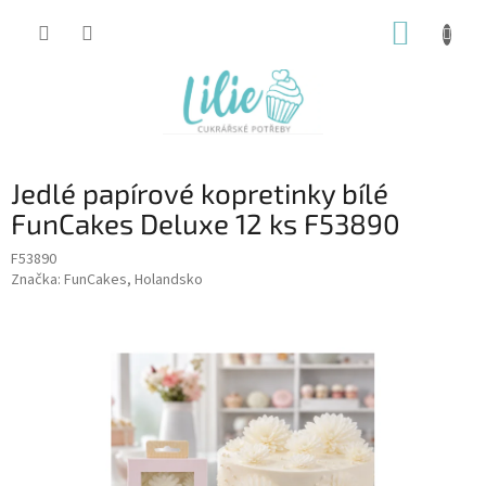
Přejít
NÁKUP
na
obsah
KOŠÍK
Jedlé papírové kopretinky bílé
FunCakes Deluxe 12 ks F53890
F53890
Značka:
FunCakes, Holandsko