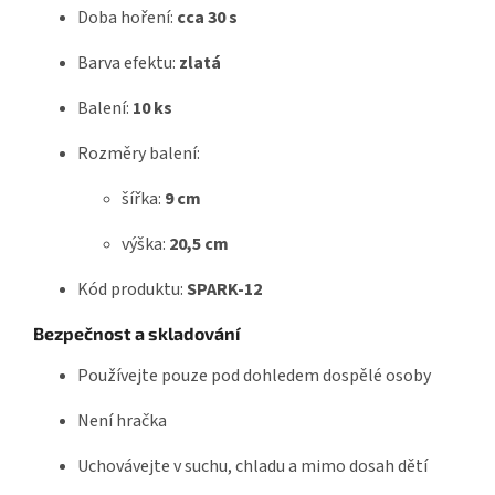
Doba hoření:
cca 30 s
Barva efektu:
zlatá
Balení:
10 ks
Rozměry balení:
šířka:
9 cm
výška:
20,5 cm
Kód produktu:
SPARK-12
Bezpečnost a skladování
Používejte pouze pod dohledem dospělé osoby
Není hračka
Uchovávejte v suchu, chladu a mimo dosah dětí