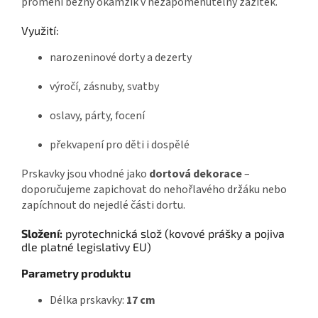
promění běžný okamžik v nezapomenutelný zážitek.
Využití:
narozeninové dorty a dezerty
výročí, zásnuby, svatby
oslavy, párty, focení
překvapení pro děti i dospělé
Prskavky jsou vhodné jako
dortová dekorace
–
doporučujeme zapichovat do nehořlavého držáku nebo
zapíchnout do nejedlé části dortu.
Složení:
pyrotechnická slož (kovové prášky a pojiva
dle platné legislativy EU)
Parametry produktu
Délka prskavky:
17 cm