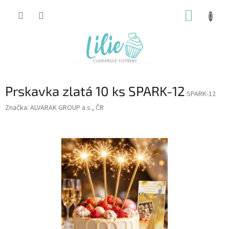
Přejít
NÁKUP
na
obsah
KOŠÍK
Prskavka zlatá 10 ks SPARK-12
SPARK-12
Značka:
ALVARAK GROUP a.s., ČR