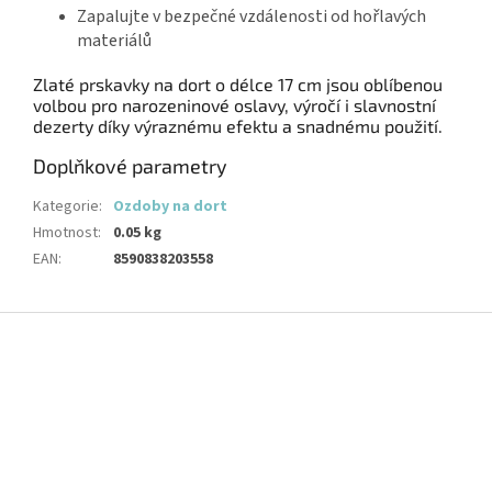
Zapalujte v bezpečné vzdálenosti od hořlavých
materiálů
Zlaté prskavky na dort o délce 17 cm jsou oblíbenou
volbou pro narozeninové oslavy, výročí i slavnostní
dezerty díky výraznému efektu a snadnému použití.
Doplňkové parametry
Kategorie
:
Ozdoby na dort
Hmotnost
:
0.05 kg
EAN
:
8590838203558
Z
á
p
a
t
í