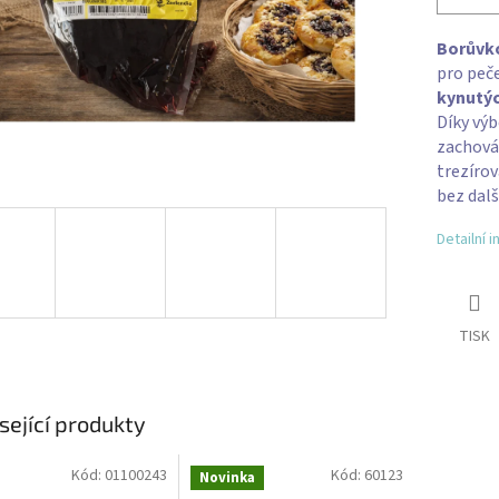
Borůvko
pro peče
kynutýc
Díky výb
zachováv
trezíro
bez dalš
Detailní 
TISK
sející produkty
Kód:
01100243
Kód:
60123
Novinka