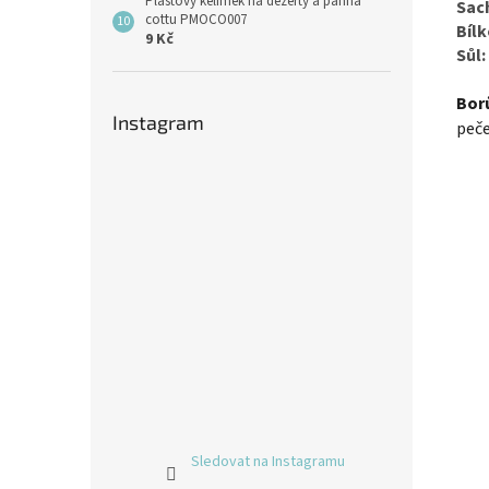
Plastový kelímek na dezerty a panna
Sach
cottu PMOCO007
Bílk
9 Kč
Sůl:
Bor
Instagram
peče
Sledovat na Instagramu