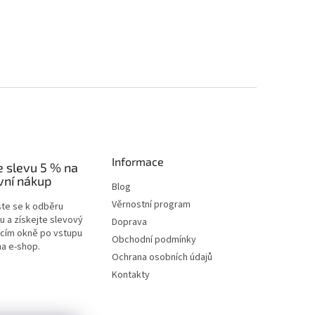
Informace
e slevu 5 % na
vní nákup
Blog
Věrnostní program
ste se k odběru
u a získejte slevový
Doprava
acím okně po vstupu
Obchodní podmínky
na e-shop.
Ochrana osobních údajů
Kontakty