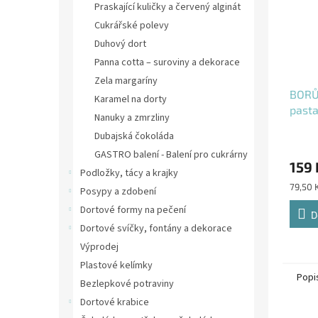
Praskající kuličky a červený alginát
Cukrářské polevy
Duhový dort
Panna cotta – suroviny a dekorace
Zela margaríny
BORŮ
Karamel na dorty
pasta
Nanuky a zmrzliny
Dubajská čokoláda
GASTRO balení - Balení pro cukrárny
159 
Podložky, tácy a krajky
Měrná
79,50 
Posypy a zdobení
cena:
Dortové formy na pečení
D
Dortové svíčky, fontány a dekorace
Výprodej
Plastové kelímky
Popi
Bezlepkové potraviny
Dortové krabice