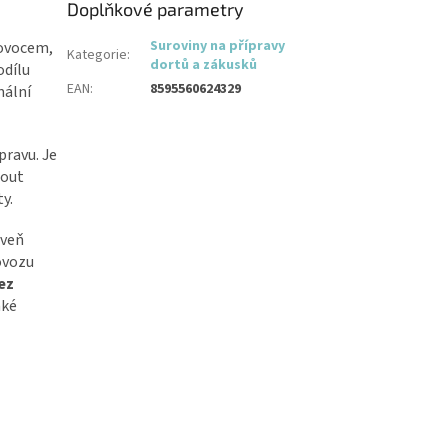
Doplňkové parametry
Suroviny na přípravy
 ovocem,
Kategorie
:
dortů a zákusků
odílu
EAN
:
8595560624329
nální
pravu. Je
nout
y.
oveň
ovozu
ez
aké