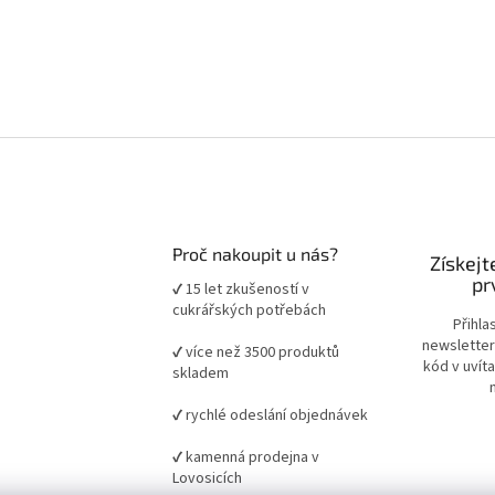
Proč nakoupit u nás?
Získejt
pr
✔ 15 let zkušeností v
cukrářských potřebách
Přihla
newsletter
✔ více než 3500 produktů
kód v uvít
skladem
✔ rychlé odeslání objednávek
✔ kamenná prodejna v
Lovosicích