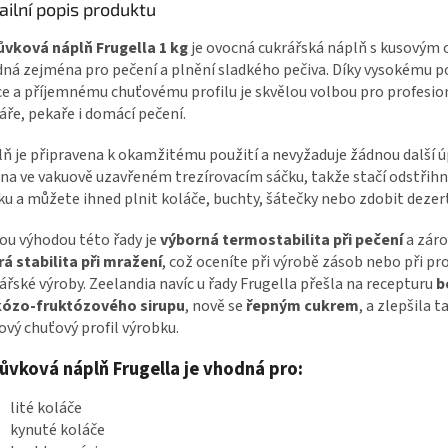
ailní popis produktu
ůvková náplň Frugella 1 kg
je ovocná cukrářská náplň s kusovým
ná zejména pro pečení a plnění sladkého pečiva. Díky vysokému p
e a příjemnému chuťovému profilu je skvělou volbou pro profesio
áře, pekaře i domácí pečení.
ň je připravena k okamžitému použití a nevyžaduje žádnou další ú
na ve vakuově uzavřeném trezírovacím sáčku, takže stačí odstřih
ku a můžete ihned plnit koláče, buchty, šátečky nebo zdobit dezert
ou výhodou této řady je
výborná termostabilita při pečení
a zár
á stabilita při mražení
, což oceníte při výrobě zásob nebo při pr
ářské výroby. Zeelandia navíc u řady Frugella přešla na recepturu
b
kózo-fruktózového sirupu
, nově se
řepným cukrem
, a zlepšila t
ový chuťový profil výrobku.
ůvková náplň Frugella je vhodná pro:
lité koláče
kynuté koláče