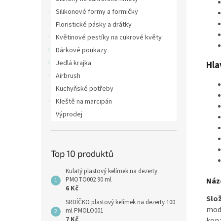
Silikonové formy a formičky
Floristické pásky a drátky
Květinové pestíky na cukrové květy
Dárkové poukazy
Jedlá krajka
Hla
Airbrush
Kuchyňské potřeby
Kleště na marcipán
Výprodej
Top 10 produktů
Kulatý plastový kelímek na dezerty
PMOTO002 90 ml
Náz
6 Kč
Slož
SRDÍČKO plastový kelímek na dezerty 100
modi
ml PMOLO001
7 Kč
kon