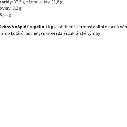
aridy:
37,5 g z toho cukry: 31,8 g
oviny:
0,2 g
0,01 g
ůvková náplň Frugella 1 kg
je oblíbená termostabilní ovocná náp
ní do koláčů, buchet, cukroví i další cukrářské výroby.