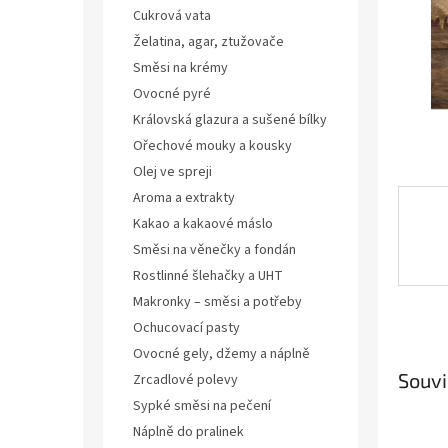
n
Cukrová vata
e
Želatina, agar, ztužovače
l
Směsi na krémy
Ovocné pyré
Královská glazura a sušené bílky
Ořechové mouky a kousky
Olej ve spreji
Aroma a extrakty
Kakao a kakaové máslo
Směsi na věnečky a fondán
Rostlinné šlehačky a UHT
Makronky – směsi a potřeby
Ochucovací pasty
Ovocné gely, džemy a náplně
Souvi
Zrcadlové polevy
Sypké směsi na pečení
Náplně do pralinek