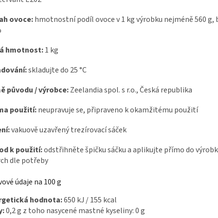
ah ovoce:
hmotnostní podíl ovoce v 1 kg výrobku nejméně 560 g, 
%
tá hmotnost:
1 kg
adování:
skladujte do 25 °C
ě původu / výrobce:
Zeelandia spol. s r.o., Česká republika
a použití:
neupravuje se, připraveno k okamžitému použití
ní:
vakuově uzavřený trezírovací sáček
d k použití:
odstřihněte špičku sáčku a aplikujte přímo do výrob
ch dle potřeby
vové údaje na 100 g
rgetická hodnota:
650 kJ / 155 kcal
y:
0,2 g z toho nasycené mastné kyseliny: 0 g