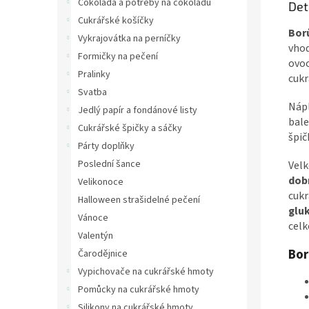
Čokoláda a potřeby na čokoládu
Det
Cukrářské košíčky
Bor
Vykrajovátka na perníčky
vhod
Formičky na pečení
ovoc
Pralinky
cukr
Svatba
Nápl
Jedlý papír a fondánové listy
bale
Cukrářské špičky a sáčky
špič
Párty doplňky
Poslední šance
Velk
dobr
Velikonoce
cukr
Halloween strašidelné pečení
glu
Vánoce
celk
Valentýn
Bor
Čarodějnice
Vypichovače na cukrářské hmoty
Pomůcky na cukrářské hmoty
Silikony na cukrářské hmoty