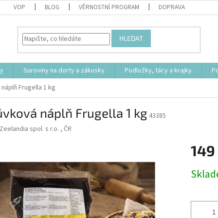
VOP
BLOG
VĚRNOSTNÍ PROGRAM
DOPRAVA
HLEDAT
ty
Suroviny na dorty a zákusky
Podložky, tácy a krajky
P
náplň Frugella 1 kg
vková náplň Frugella 1 kg
43385
Zeelandia spol. s r.o. , ČR
149
Měrná
Skla
cena: