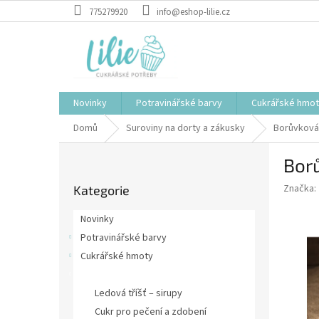
Přejít
775279920
info@eshop-lilie.cz
na
obsah
Novinky
Potravinářské barvy
Cukrářské hmo
Domů
Suroviny na dorty a zákusky
Borůvková 
P
Borů
o
Přeskočit
s
Značka:
Kategorie
kategorie
t
r
Novinky
a
Potravinářské barvy
n
Cukrářské hmoty
n
í
Suroviny na dorty a zákusky
p
Ledová tříšť – sirupy
a
Cukr pro pečení a zdobení