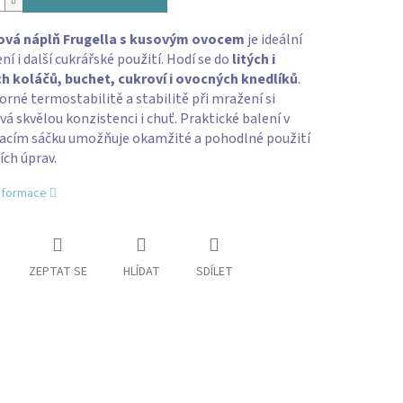
vá náplň Frugella s kusovým ovocem
je ideální
ní i další cukrářské použití. Hodí se do
litých i
h koláčů, buchet, cukroví i
ovocných knedlíků
.
orné termostabilitě a stabilitě při mražení si
á skvělou konzistenci i chuť. Praktické balení v
vacím sáčku umožňuje okamžité a pohodlné použití
ích úprav.
informace
ZEPTAT SE
HLÍDAT
SDÍLET