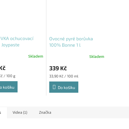
VKA ochucovací
Ovocné pyré borůvka
 Joypaste
100% Bonne 1 l
Skladem
Skladem
Kč
339 Kč
Měrná
Kč / 100 g
33,90 Kč / 100 ml
cena:
o košíku
Do košíku
s
Videa (1)
Značka