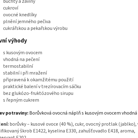
buchty a záviny
cukroví
ovocné knedlíky
plnění jemného pečiva
cukrářskou a pekařskou výrobu
vní výhody
s kusovým ovocem
vhodná na pečení
termostabilní
stabilní i při mražení
připravená k okamžitému použití
praktické balení v trezírovacím sáčku
bez glukózo-fruktózového sirupu
s řepným cukrem
ev potraviny:
Borůvková ovocná náplň s kusovým ovocem vhodná 
ení:
borůvky – kusové ovoce (40 %), cukr, ovocný protlak (jablko),
fikovaný škrob E1422, kyselina E330, zahušťovadlo E418, aroma,
zervant E202