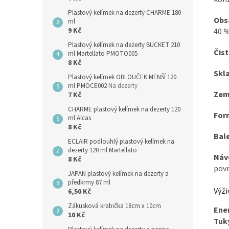
Plastový kelímek na dezerty CHARME 180
Obs
ml
9 Kč
40 
Plastový kelímek na dezerty BUCKET 210
Čis
ml Martellato PMOTO005
8 Kč
Skl
Plastový kelímek OBLOUČEK MENŠÍ 120
ml PMOCE002
Na dezerty
Zem
7 Kč
CHARME plastový kelímek na dezerty 120
Form
ml Alcas
8 Kč
Bale
ECLAIR podlouhlý plastový kelímek na
dezerty 120 ml Martellato
Návo
8 Kč
povr
JAPAN plastový kelímek na dezerty a
předkrmy 87 ml
Výži
6,50 Kč
Zákusková krabička 18cm x 10cm
Ene
10 Kč
Tuk