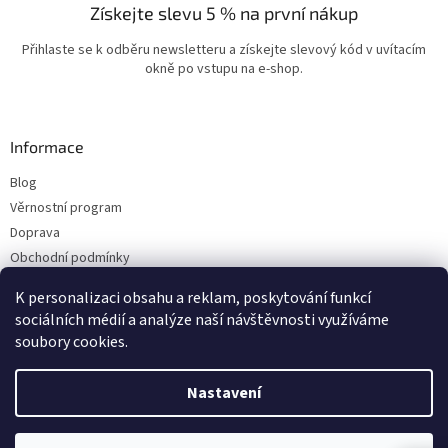
Získejte slevu 5 % na první nákup
Přihlaste se k odběru newsletteru a získejte slevový kód v uvítacím
okně po vstupu na e-shop.
Informace
Blog
Věrnostní program
Doprava
Obchodní podmínky
Ochrana osobních údajů
K personalizaci obsahu a reklam, poskytování funkcí
Kontakty
sociálních médií a analýze naší návštěvnosti využíváme
soubory cookies.
Vytvořil Shoptet
Nastavení