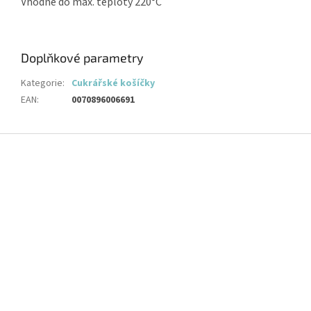
Vhodné do max. teploty 220°C
Doplňkové parametry
Kategorie
:
Cukrářské košíčky
EAN
:
0070896006691
Z
á
p
a
t
í