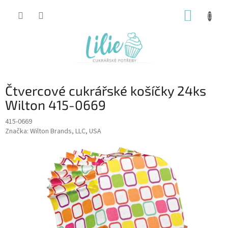
Přejít
NÁKUP
na
obsah
KOŠÍK
Čtvercové cukrářské košíčky 24ks
Wilton 415-0669
415-0669
Značka:
Wilton Brands, LLC, USA