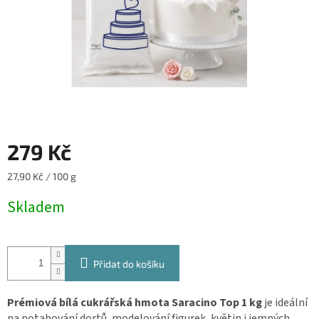
279 Kč
Měrná
27,90 Kč / 100 g
cena:
Skladem
Přidat do košíku
Prémiová bílá cukrářská hmota Saracino Top 1 kg
je ideální
na potahování dortů, modelování figurek, květin i jemných