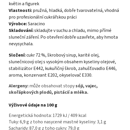
květin a figurek
Vlastnosti:
pružná, hladká, dobře tvarovatelná, vhodná
pro profesionální cukrářskou práci
Výrobce:
Saracino
Skladování:
skladujte v suchu a chladu, mimo přímé
sluneční záření. Po otevření dobře uzavřete, aby hmota
nevysychala.
Složení:
cukr 72 %, škrobový sirup, karité olej,
slunečnicový olej s vysokým obsahem kyseliny olejové,
stabilizátor E442, kukuřičný škrob, zahušťovadlo E446,
aroma, konzervant E202, okyselovač E330.
Alergeny:
může obsahovat stopy
sóji, vajec,
skořápkových plodů, pistácií a mléka.
Výživové údaje na 100 g
Energetická hodnota: 1729 kJ / 409 kcal
Tuky: 6,9 g z toho nasycené mastné kyseliny: 3,1 g
Sacharidy: 87,0 g z toho cukry: 79,0 g