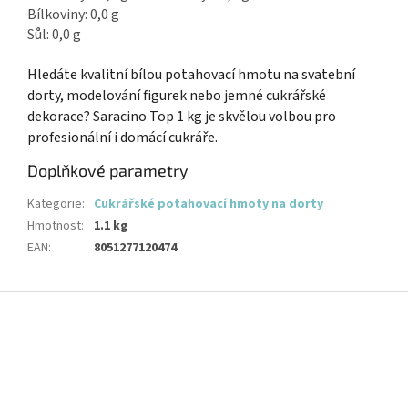
Bílkoviny: 0,0 g
Sůl: 0,0 g
Hledáte kvalitní bílou potahovací hmotu na svatební
dorty, modelování figurek nebo jemné cukrářské
dekorace? Saracino Top 1 kg je skvělou volbou pro
profesionální i domácí cukráře.
Doplňkové parametry
Kategorie
:
Cukrářské potahovací hmoty na dorty
Hmotnost
:
1.1 kg
EAN
:
8051277120474
Z
á
p
a
t
í