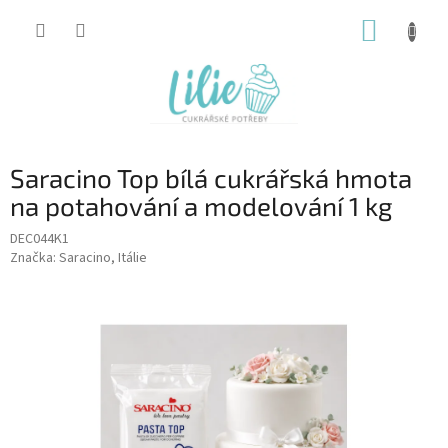
Přejít
NÁKUP
na
obsah
KOŠÍK
Saracino Top bílá cukrářská hmota
na potahování a modelování 1 kg
DEC044K1
Značka:
Saracino, Itálie