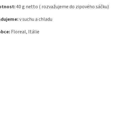
tnost:
40 g netto ( rozvažujeme do zipového sáčku)
adujeme:
v suchu a chladu
obce:
Floreal, Itálie