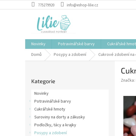
Přejít
775279920
info@eshop-lilie.cz
na
obsah
Novinky
Potravinářské barvy
Cukrářské hmo
Domů
Posypy a zdobení
Cukrové zdobení na 
P
Cukr
o
Přeskočit
s
Značka:
Kategorie
kategorie
t
r
Novinky
a
Potravinářské barvy
n
Cukrářské hmoty
n
í
Suroviny na dorty a zákusky
p
Podložky, tácy a krajky
a
Posypy a zdobení