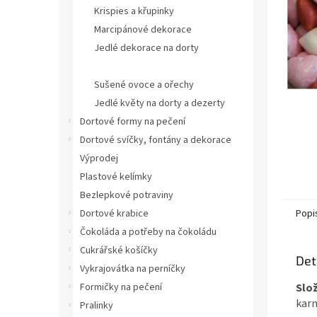
n
Krispies a křupinky
e
Marcipánové dekorace
l
Jedlé dekorace na dorty
Cukrové zdobení na dorty a dezerty
Sušené ovoce a ořechy
Jedlé květy na dorty a dezerty
Dortové formy na pečení
Dortové svíčky, fontány a dekorace
Výprodej
Plastové kelímky
Bezlepkové potraviny
Dortové krabice
Popi
Čokoláda a potřeby na čokoládu
Cukrářské košíčky
Det
Vykrajovátka na perníčky
Formičky na pečení
Slož
karn
Pralinky