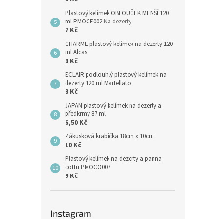
Plastový kelímek OBLOUČEK MENŠÍ 120
ml PMOCE002
Na dezerty
7 Kč
CHARME plastový kelímek na dezerty 120
ml Alcas
8 Kč
ECLAIR podlouhlý plastový kelímek na
dezerty 120 ml Martellato
8 Kč
JAPAN plastový kelímek na dezerty a
předkrmy 87 ml
6,50 Kč
Zákusková krabička 18cm x 10cm
10 Kč
Plastový kelímek na dezerty a panna
cottu PMOCO007
9 Kč
Instagram