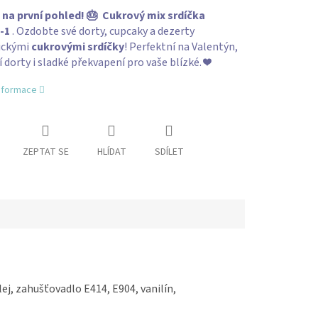
na první pohled! 🎂
Cukrový mix srdíčka
-1
. Ozdobte své dorty, cupcaky a dezerty
ickými
cukrovými srdíčky
! Perfektní na Valentýn,
 dorty i sladké překvapení pro vaše blízké. ❤️
informace
ZEPTAT SE
HLÍDAT
SDÍLET
ej, zahušťovadlo E414, E904, vanilín,