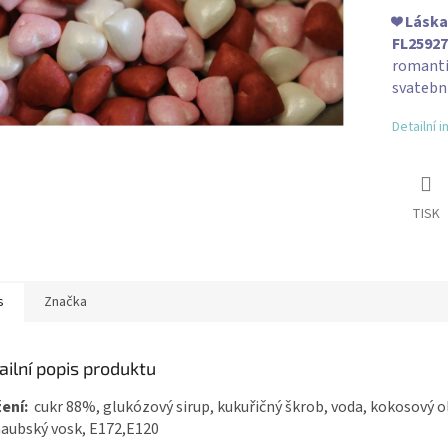
❤️
Láska 
FL25927
romant
svatební
Detailní 
TISK
s
Značka
ailní popis produktu
ení:
cukr 88%, glukózový sirup, kukuřičný škrob, voda, kokosový ol
aubský vosk, E172,E120