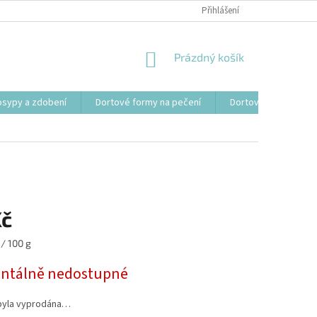
Přihlášení
NÁKUPNÍ
Prázdný košík
KOŠÍK
osypy a zdobení
Dortové formy na pečení
Dortové svíčky, fon
Kč
/ 100 g
tálně nedostupné
byla vyprodána…