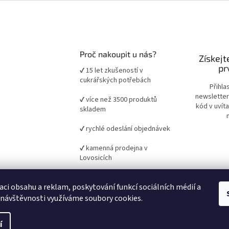
Proč nakoupit u nás?
Získejt
pr
✔ 15 let zkušeností v
cukrářských potřebách
Přihla
newsletter
✔ více než 3500 produktů
kód v uvít
skladem
✔ rychlé odeslání objednávek
✔ kamenná prodejna v
Lovosicích
✔ ověřené suroviny a pomůcky
aci obsahu a reklam, poskytování funkcí sociálních médií a
pro domácí i profesionální
pečení
 návštěvnosti využíváme soubory cookies.
í