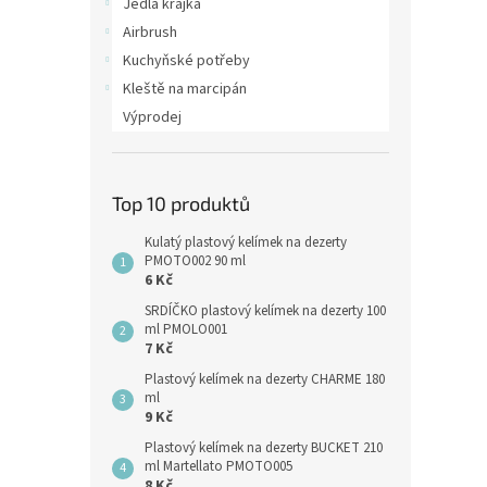
Jedlá krajka
Airbrush
Kuchyňské potřeby
Kleště na marcipán
Výprodej
Top 10 produktů
Kulatý plastový kelímek na dezerty
PMOTO002 90 ml
6 Kč
SRDÍČKO plastový kelímek na dezerty 100
ml PMOLO001
7 Kč
Plastový kelímek na dezerty CHARME 180
ml
9 Kč
Plastový kelímek na dezerty BUCKET 210
ml Martellato PMOTO005
8 Kč