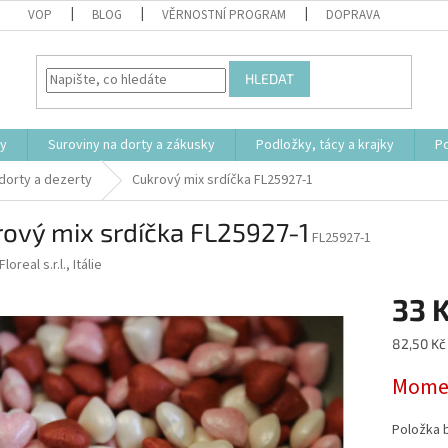
VOP
BLOG
VĚRNOSTNÍ PROGRAM
DOPRAVA
HLEDAT
ty
Suroviny na dorty a zákusky
Podložky, tácy a krajky
P
dorty a dezerty
Cukrový mix srdíčka FL25927-1
ový mix srdíčka FL25927-1
FL25927-1
Floreal s.r.l., Itálie
33 
Měrná
82,50 Kč 
cena:
Momen
Položka 