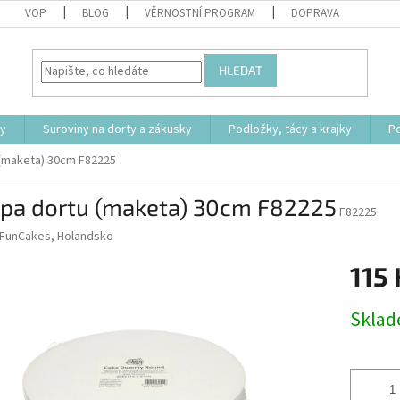
VOP
BLOG
VĚRNOSTNÍ PROGRAM
DOPRAVA
HLEDAT
ty
Suroviny na dorty a zákusky
Podložky, tácy a krajky
P
 (maketa) 30cm F82225
apa dortu (maketa) 30cm F82225
F82225
FunCakes, Holandsko
115 
Měrná
Skla
cena: