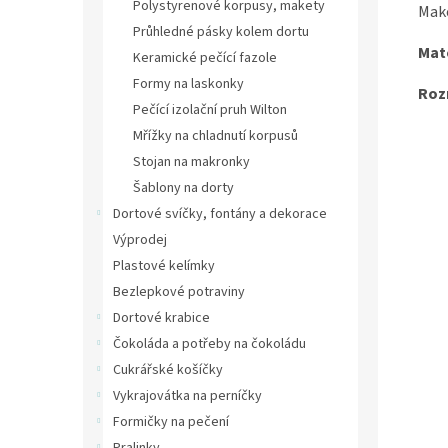
Polystyrenové korpusy, makety
Make
Průhledné pásky kolem dortu
Mate
Keramické pečící fazole
Formy na laskonky
Roz
Pečící izolační pruh Wilton
Mřížky na chladnutí korpusů
Stojan na makronky
Šablony na dorty
Dortové svíčky, fontány a dekorace
Výprodej
Plastové kelímky
Bezlepkové potraviny
Dortové krabice
Čokoláda a potřeby na čokoládu
Cukrářské košíčky
Vykrajovátka na perníčky
Formičky na pečení