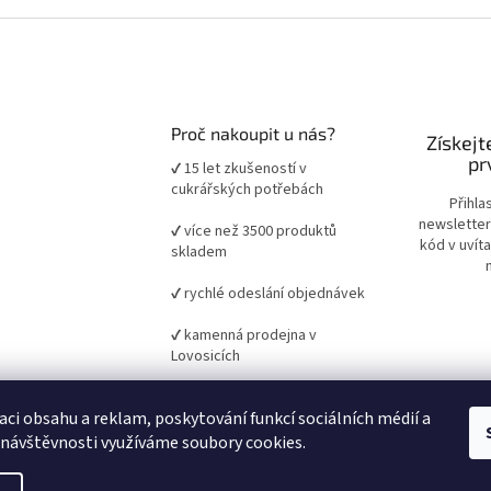
Proč nakoupit u nás?
Získejt
pr
✔ 15 let zkušeností v
cukrářských potřebách
Přihla
newsletter
✔ více než 3500 produktů
kód v uvít
skladem
✔ rychlé odeslání objednávek
✔ kamenná prodejna v
Lovosicích
✔ ověřené suroviny a pomůcky
aci obsahu a reklam, poskytování funkcí sociálních médií a
pro domácí i profesionální
pečení
 návštěvnosti využíváme soubory cookies.