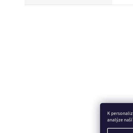
Z
á
p
a
t
í
K personaliz
analýze naší