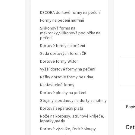
n
Dortové formy na pečení
e
DECORA dortové formy na pečení
l
Formy na pečení muffinů
Silikonová forma na
makronky,Silikonová podložka na
pečení
Dortové formy na pečení
Sada dortových forem ČR
Dortové formy Wilton
Vyšší dortové formy na pečení
Ráfky dortové formy bez dna
Nastavitelné formy
Dortové plechy na pečení
Stojany a podnosy na dorty a muffiny
Popi
Dortová separační plata
Nože na korpusy, strunové kráječe,
lopatky,metly
Det
Dortové výztuže, řecké sloupy