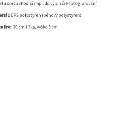
ta dortu vhodná např. do výloh či k fotografování
riál:
EPS polystyren (pěnový polystyren)
měry:
30
cm šířka, výška 5 cm