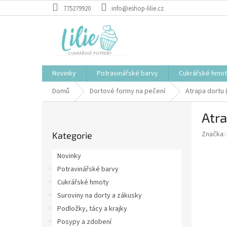
Přejít
775279920
info@eshop-lilie.cz
na
obsah
Novinky
Potravinářské barvy
Cukrářské hmo
Domů
Dortové formy na pečení
Atrapa dortu
P
Atr
o
Přeskočit
s
Značka:
Kategorie
kategorie
t
r
Novinky
a
Potravinářské barvy
n
Cukrářské hmoty
n
í
Suroviny na dorty a zákusky
p
Podložky, tácy a krajky
a
Posypy a zdobení