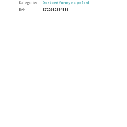
Kategorie
:
Dortové formy na pečení
EAN
:
8720512694116