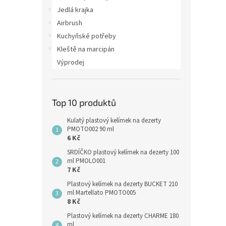
Jedlá krajka
Airbrush
Kuchyňské potřeby
Kleště na marcipán
Výprodej
Top 10 produktů
Kulatý plastový kelímek na dezerty
PMOTO002 90 ml
6 Kč
SRDÍČKO plastový kelímek na dezerty 100
ml PMOLO001
7 Kč
Plastový kelímek na dezerty BUCKET 210
ml Martellato PMOTO005
8 Kč
Plastový kelímek na dezerty CHARME 180
ml