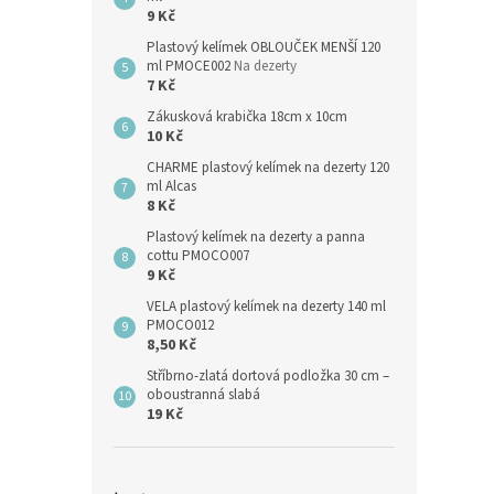
9 Kč
Plastový kelímek OBLOUČEK MENŠÍ 120
ml PMOCE002
Na dezerty
7 Kč
Zákusková krabička 18cm x 10cm
10 Kč
CHARME plastový kelímek na dezerty 120
ml Alcas
8 Kč
Plastový kelímek na dezerty a panna
cottu PMOCO007
9 Kč
VELA plastový kelímek na dezerty 140 ml
PMOCO012
8,50 Kč
Stříbrno-zlatá dortová podložka 30 cm –
oboustranná slabá
19 Kč