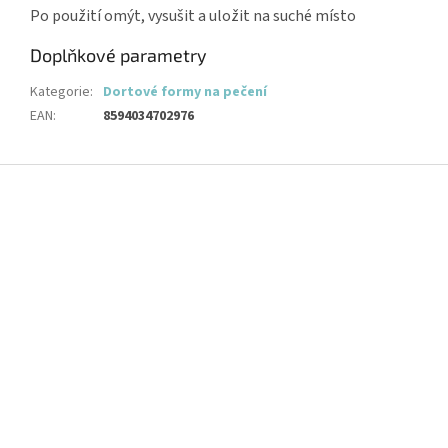
Po použití omýt, vysušit a uložit na suché místo
Doplňkové parametry
Kategorie
:
Dortové formy na pečení
EAN
:
8594034702976
Z
á
p
a
t
í