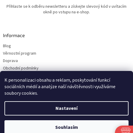
Přihlaste se k odběru newsletteru a získejte slevový kód v uvítacím
okně po vstupu na e-shop.
Informace
Blog
Věrnostní program
Doprava
Obchodní podmínky
Ochrana osobních údajů
K personalizaci obsahu a reklam, poskytování funkcí
Kontakty
sociálních médií a analýze naší návštěvnosti využíváme
soubory cookies.
Vytvořil Shoptet
Nastavení
Copyright 2026
ESHOP LILIE
. Všechna práva vyhrazena.
Upravit nastavení
Souhlasím
cookies