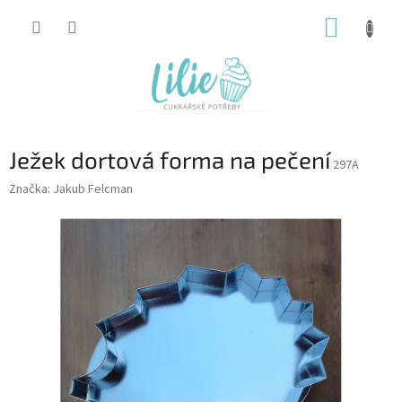
Přejít
NÁKUP
na
obsah
KOŠÍK
Ježek dortová forma na pečení
297A
Značka:
Jakub Felcman