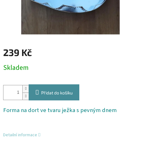
239 Kč
Měrná
Skladem
cena:
Přidat do košíku
Forma na dort ve tvaru ježka s pevným dnem
Detailní informace