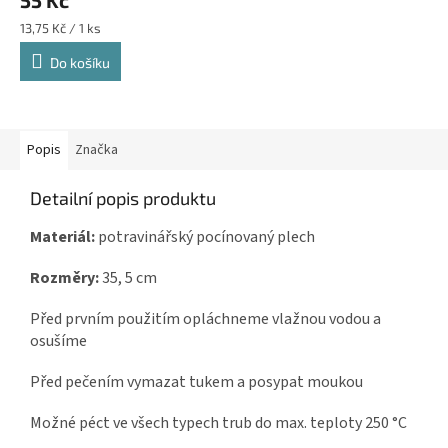
Měrná
13,75 Kč / 1 ks
cena:
Do košíku
Popis
Značka
Detailní popis produktu
Materiál:
potravinářský pocínovaný plech
Rozměry:
35, 5 cm
Před prvním použitím opláchneme vlažnou vodou a
osušíme
Před pečením vymazat tukem a posypat moukou
Možné péct ve všech typech trub do max. teploty 250 °C