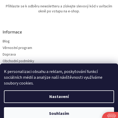
Přihlaste se k odběru newsletteru a získejte slevový kód v uvítacím
okně po vstupu na e-shop.
Informace
Blog
Věrnostní program
Doprava
Obchodní podmínky
Ochrana osobních údajů
K personalizaci obsahu a reklam, poskytování funkcí
Kontakty
sociálních médií a analýze naší návštěvnosti využíváme
soubory cookies.
Vytvořil Shoptet
Nastavení
Copyright 2026
ESHOP LILIE
. Všechna práva vyhrazena.
Upravit nastavení
Souhlasím
cookies