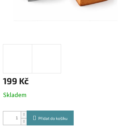
199 Kč
Měrná
Skladem
cena:
Přidat do košíku