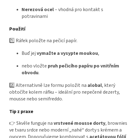
Nerezová ocel
– vhodná pro kontakt s
potravinami
Použití
1️⃣ Ráfek položte na pečicí papír.
Buď jej
vymažte a vysypte moukou
,
nebo vložte
pruh pečicího papíru po vnitřním
obvodu
.
2️⃣ Alternativně lze formu položit na
alobal
, který
obtočíte kolem ráfku – ideální pro nepečené dezerty,
mousse nebo semifreddo.
Tip z praxe
👉 Skvěle funguje na
vrstvené mousse dorty
, brownies
ve tvaru srdce nebo moderní „nahé“ dorty s krémem a
ovocem. Doporučujeme kombinovat s
acetátovou fólií