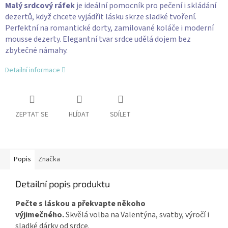
Malý srdcový ráfek
je ideální pomocník pro pečení i skládání
dezertů, když chcete vyjádřit lásku skrze sladké tvoření.
Perfektní na romantické dorty, zamilované koláče i moderní
mousse dezerty. Elegantní tvar srdce udělá dojem bez
zbytečné námahy.
Detailní informace
ZEPTAT SE
HLÍDAT
SDÍLET
Popis
Značka
Detailní popis produktu
Pečte s láskou a překvapte někoho
výjimečného.
Skvělá volba na Valentýna, svatby, výročí i
sladké dárky od srdce.