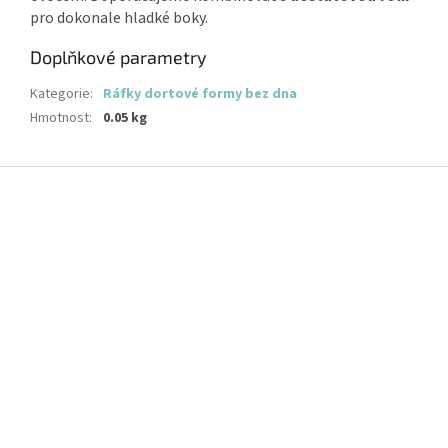
pro dokonale hladké boky.
Doplňkové parametry
Kategorie
:
Ráfky dortové formy bez dna
Hmotnost
:
0.05 kg
Z
á
p
a
t
í