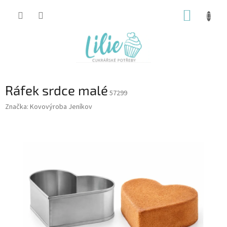
Přejít
NÁKUP
na
obsah
KOŠÍK
Ráfek srdce malé
57299
Značka:
Kovovýroba Jeníkov