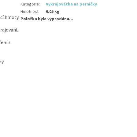
Kategorie
:
Vykrajovátka na perníčky
Hmotnost
:
0.05 kg
ací hmoty.
Položka byla vyprodána…
krajování.
ření z
ky