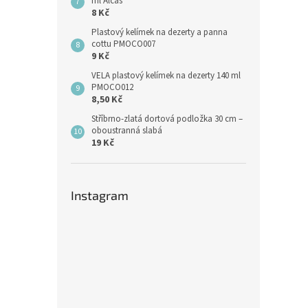
ml Alcas
8 Kč
Plastový kelímek na dezerty a panna
cottu PMOCO007
9 Kč
VELA plastový kelímek na dezerty 140 ml
PMOCO012
8,50 Kč
Stříbrno-zlatá dortová podložka 30 cm –
oboustranná slabá
19 Kč
Instagram