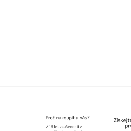
Proč nakoupit u nás?
Získejt
pr
✔ 15 let zkušeností v