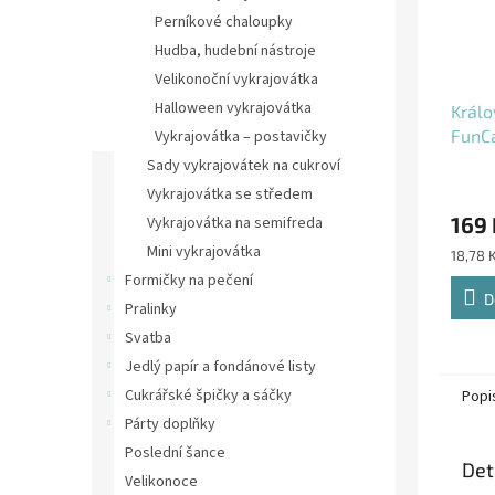
Perníkové chaloupky
Hudba, hudební nástroje
Velikonoční vykrajovátka
Halloween vykrajovátka
Králo
FunC
Vykrajovátka – postavičky
Sady vykrajovátek na cukroví
Vykrajovátka se středem
169 
Vykrajovátka na semifreda
Mini vykrajovátka
Měrná
18,78 
cena:
Formičky na pečení
D
Pralinky
Svatba
Jedlý papír a fondánové listy
Cukrářské špičky a sáčky
Popi
Párty doplňky
Poslední šance
Det
Velikonoce