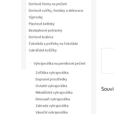
n
Dortové formy na pečení
e
Dortové svíčky, fontány a dekorace
l
Výprodej
Plastové kelímky
Bezlepkové potraviny
Dortové krabice
Čokoláda a potřeby na čokoládu
Cukrářské košíčky
Vykrajovátka na perníčky
Vykrajovátka na perníkové pečení
Zvířátka vykrajovátka
Dopravní prostředky
Ostatní vykrajovátka
Souvi
Mikulášská vykrajovátka
Dinosauři vykrajovátka
Zahrada vykrajovátka
Vánoční vykrajovátka