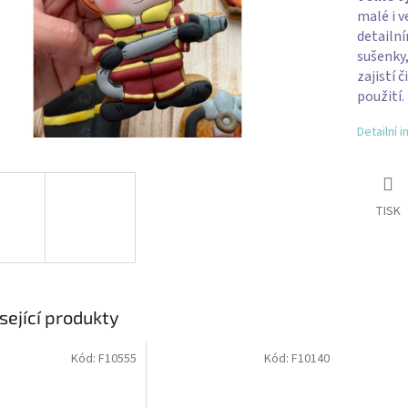
malé i v
detailní
sušenky,
zajistí 
použití.
Detailní 
TISK
sející produkty
Kód:
F10555
Kód:
F10140