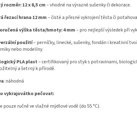
ký rozměr:
12 x 8,5 cm
– vhodné na výrazné sušenky či dekorace.
rá řezací hrana 12 mm
– čisté a přesné vykrojení těsta či potahov
oručená výška těsta/hmoty: 4 mm
– pro nejlepší výsledek při vy
erzální použití
– perníčky, linecké, sušenky, fondán i kreativní tvo
miky nebo modelíny.
logický PLA plast
– certifikovaný pro styk s potravinami, biologic
ožitelný a šetrný k přírodě.
va
: náhodná
 o vykrajovátko pečovat:
e pouze ručně ve vlažné mýdlové vodě (do 55 °C).