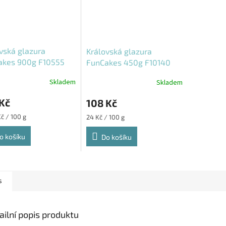
vská glazura
Královská glazura
akes 900g F10555
FunCakes 450g F10140
Skladem
Skladem
Kč
108 Kč
Měrná
Kč / 100 g
24 Kč / 100 g
cena:
o košíku
Do košíku
s
ailní popis produktu