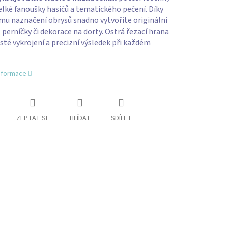
elké fanoušky hasičů a tematického pečení. Díky
mu naznačení obrysů snadno vytvoříte originální
 perníčky či dekorace na dorty. Ostrá řezací hrana
čisté vykrojení a precizní výsledek při každém
informace
ZEPTAT SE
HLÍDAT
SDÍLET