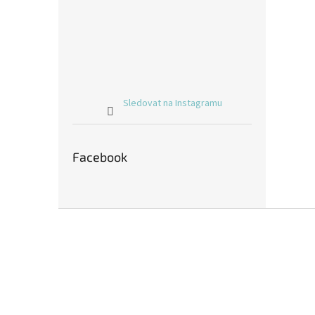
Sledovat na Instagramu
Facebook
Z
á
p
a
t
í