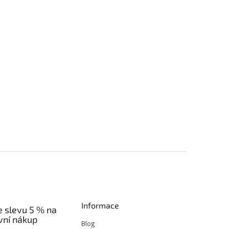
Informace
e slevu 5 % na
vní nákup
Blog