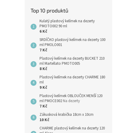
Top 10 produktů
Kulatý plastový kelímek na dezerty
PMOTO002 90 ml
6 Kč
SRDÍČKO plastový kelímek na dezerty 100
ml PMOLO001
7 Kč
Plastový kelímek na dezerty BUCKET 210
ml Martellato PMOTO005
8 Kč
Plastový kelímek na dezerty CHARME 180
ml
9 Kč
Plastový kelímek OBLOUČEK MENŠÍ 120
ml PMOCE002
Na dezerty
7 Kč
Zákusková krabička 18cm x 10cm
10 Kč
CHARME plastový kelímek na dezerty 120