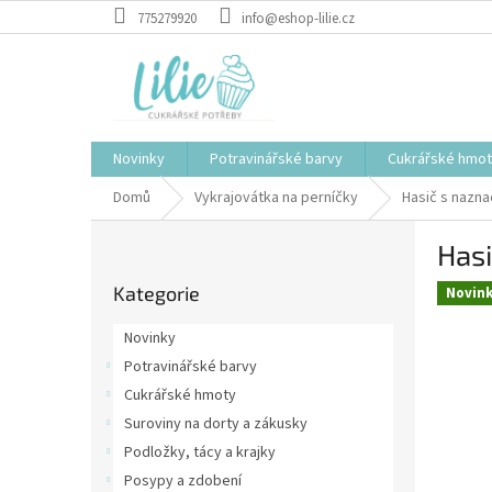
Přejít
775279920
info@eshop-lilie.cz
na
obsah
Novinky
Potravinářské barvy
Cukrářské hmo
Domů
Vykrajovátka na perníčky
Hasič s nazna
P
Hasi
o
Přeskočit
s
Kategorie
kategorie
Novin
t
r
Novinky
a
Potravinářské barvy
n
Cukrářské hmoty
n
í
Suroviny na dorty a zákusky
p
Podložky, tácy a krajky
a
Posypy a zdobení