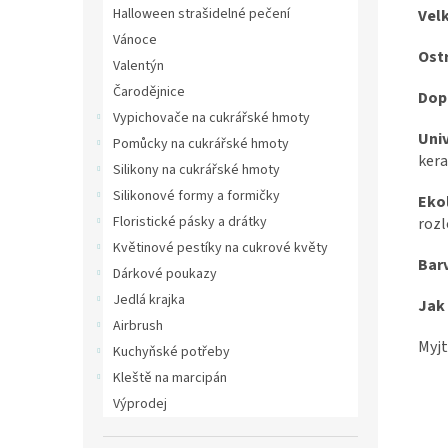
Halloween strašidelné pečení
Vel
Vánoce
Ost
Valentýn
Čarodějnice
Dop
Vypichovače na cukrářské hmoty
Univ
Pomůcky na cukrářské hmoty
kera
Silikony na cukrářské hmoty
Silikonové formy a formičky
Eko
Floristické pásky a drátky
rozl
Květinové pestíky na cukrové květy
Bar
Dárkové poukazy
Jedlá krajka
Jak
Airbrush
Myjt
Kuchyňské potřeby
Kleště na marcipán
Výprodej