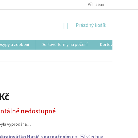
Přihlášení
NÁKUPNÍ
Prázdný košík
KOŠÍK
osypy a zdobení
Dortové formy na pečení
Dortové svíčky, fon
 Kč
tálně nedostupné
byla vyprodána…
ykrajovátko Hasič s naznačením
potěší všechny