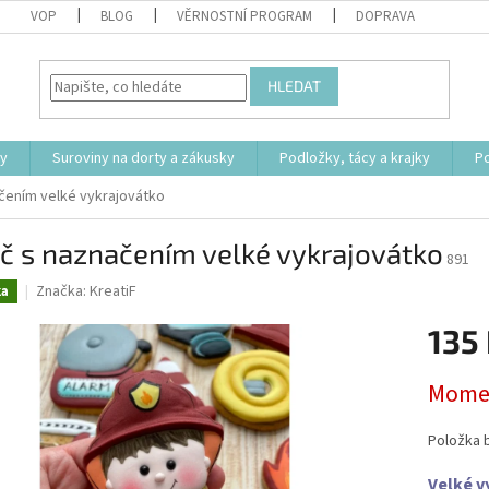
VOP
BLOG
VĚRNOSTNÍ PROGRAM
DOPRAVA
HLEDAT
ty
Suroviny na dorty a zákusky
Podložky, tácy a krajky
P
čením velké vykrajovátko
č s naznačením velké vykrajovátko
891
Značka:
KreatiF
ka
135
Měrná
Momen
cena:
Položka 
Velké v