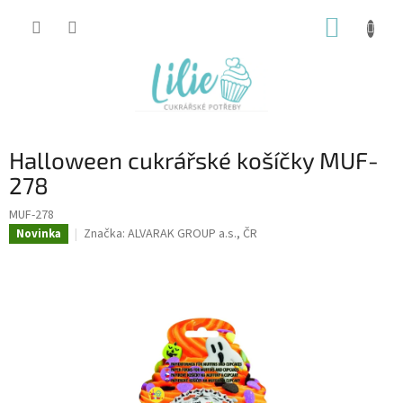
Přejít
NÁKUP
na
obsah
KOŠÍK
Halloween cukrářské košíčky MUF-
278
MUF-278
Značka:
ALVARAK GROUP a.s., ČR
Novinka