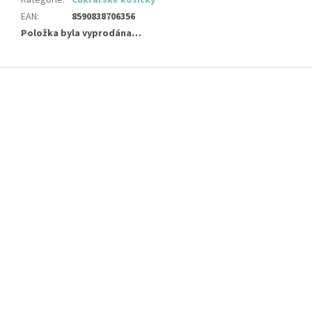
EAN
:
8590838706356
Položka byla vyprodána…
Z
á
p
a
t
í