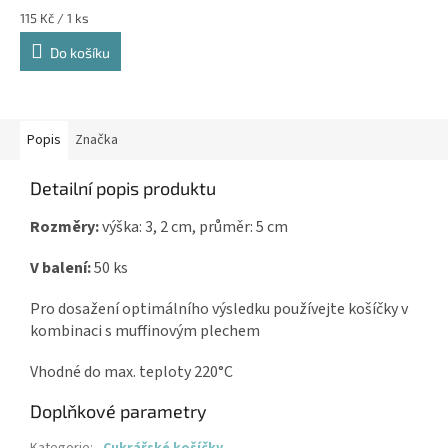
Měrná
115 Kč / 1 ks
cena:
Do košíku
Popis
Značka
Detailní popis produktu
Rozměry:
výška: 3, 2 cm, průměr: 5 cm
V balení:
50 ks
Pro dosažení optimálního výsledku používejte košíčky v
kombinaci s muffinovým plechem
Vhodné do max. teploty 220°C
Doplňkové parametry
Kategorie
:
Cukrářské košíčky