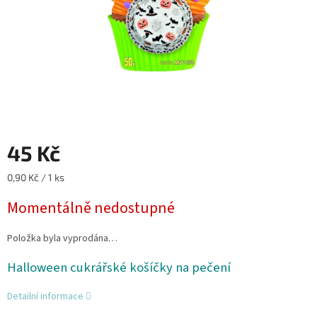
45 Kč
Měrná
0,90 Kč / 1 ks
cena:
Momentálně nedostupné
Položka byla vyprodána…
Halloween cukrářské košíčky na pečení
Detailní informace