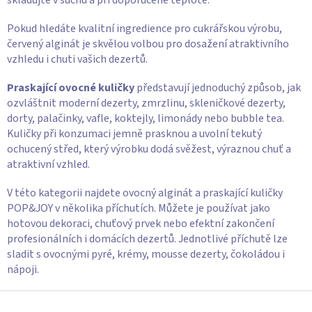
skladujte v suchu a při doporučené teplotě.
Pokud hledáte kvalitní ingredience pro cukrářskou výrobu,
červený alginát je skvělou volbou pro dosažení atraktivního
vzhledu i chuti vašich dezertů.
Praskající ovocné kuličky
představují jednoduchý způsob, jak
ozvláštnit moderní dezerty, zmrzlinu, skleničkové dezerty,
dorty, palačinky, vafle, koktejly, limonády nebo bubble tea.
Kuličky při konzumaci jemně prasknou a uvolní tekutý
ochucený střed, který výrobku dodá svěžest, výraznou chuť a
atraktivní vzhled.
V této kategorii najdete ovocný alginát a praskající kuličky
POP&JOY v několika příchutích. Můžete je používat jako
hotovou dekoraci, chuťový prvek nebo efektní zakončení
profesionálních i domácích dezertů. Jednotlivé příchutě lze
sladit s ovocnými pyré, krémy, mousse dezerty, čokoládou i
nápoji.
Z