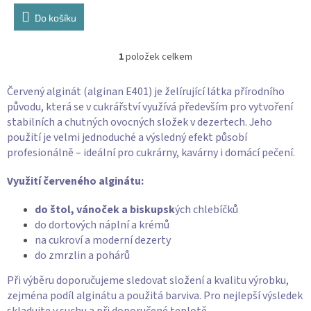
cena:
Do košíku
1
položek celkem
O
v
l
Červený alginát (alginan E401) je želírující látka přírodního
á
původu, která se v cukrářství využívá především pro vytvoření
d
stabilních a chutných ovocných složek v dezertech. Jeho
a
použití je velmi jednoduché a výsledný efekt působí
c
profesionálně – ideální pro cukrárny, kavárny i domácí pečení.
í
p
Využití červeného alginátu:
r
v
k
do štol, vánoček a biskupsk
ých chlebíčků
y
do dortových náplní a krémů
v
na cukroví a moderní dezerty
ý
do zmrzlin a pohárů
p
i
Při výběru doporučujeme sledovat složení a kvalitu výrobku,
s
zejména podíl alginátu a použitá barviva. Pro nejlepší výsledek
u