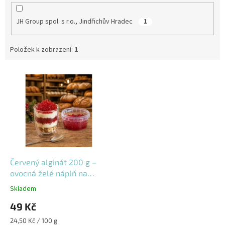
JH Group spol. s r.o., Jindřichův Hradec
1
Položek k zobrazení:
1
V
ý
p
i
s
p
r
o
d
Červený alginát 200 g –
u
ovocná želé náplň na
k
pečení a zdobení
Skladem
t
49 Kč
ů
Měrná
24,50 Kč / 100 g