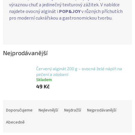
výraznou chuť a jedinečný texturový zážitek. V nabídce
najdete ovocný alginát i
POP&JOY
v různých příchutích
pro moderní cukrářskou a gastronomickou tvorbu.
Nejprodávanější
Červený alginát 200 g – ovocná želé náplň na
pečení a zdobení
Skladem
49 Kč
Ř
a
Doporučujeme
Nejlevnější
Nejdražší
Nejprodávanější
z
e
Abecedně
n