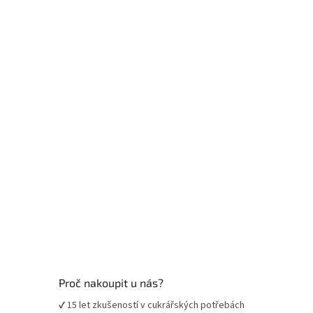
á
p
a
t
í
Proč nakoupit u nás?
✔ 15 let zkušeností v cukrářských potřebách