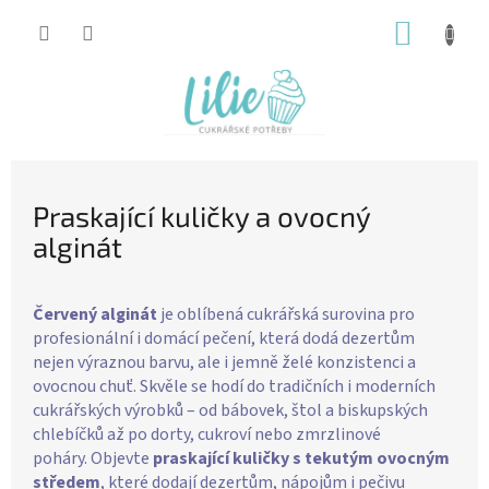
Přejít
NÁKUP
na
obsah
KOŠÍK
Praskající kuličky a ovocný
alginát
Červený alginát
je oblíbená cukrářská surovina pro
profesionální i domácí pečení, která dodá dezertům
nejen výraznou barvu, ale i jemně želé konzistenci a
ovocnou chuť. Skvěle se hodí do tradičních i moderních
cukrářských výrobků – od bábovek, štol a biskupských
chlebíčků až po dorty, cukroví nebo zmrzlinové
poháry. Objevte
praskající kuličky s tekutým ovocným
středem
, které dodají dezertům, nápojům i pečivu