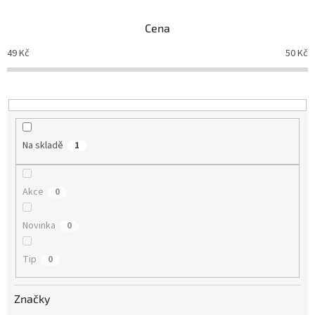
í
p
Cena
r
o
49
Kč
50
Kč
d
u
k
t
ů
Na skladě
1
Akce
0
Novinka
0
Tip
0
Značky