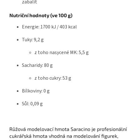
zabalit
Nutriční hodnoty (ve 100 g)
Energie: 1700 kJ / 403 kcal
Tuky: 9,2 g
z toho nasycené MK: 5,5 g
Sacharidy: 80 g
z toho cukry: 53 g
Bílkoviny: 0 g
Sůl: 0,09 g
Růžová modelovací hmota Saracino je profesionální
cukrářská hmota vhodná na modelování figurek,