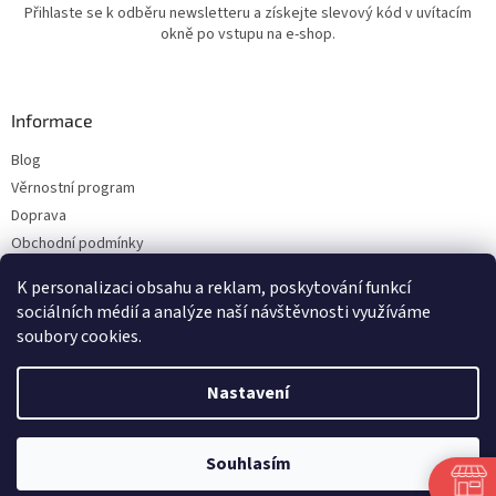
Přihlaste se k odběru newsletteru a získejte slevový kód v uvítacím
okně po vstupu na e-shop.
Informace
Blog
Věrnostní program
Doprava
Obchodní podmínky
Ochrana osobních údajů
K personalizaci obsahu a reklam, poskytování funkcí
Kontakty
sociálních médií a analýze naší návštěvnosti využíváme
soubory cookies.
Vytvořil Shoptet
Nastavení
Copyright 2026
ESHOP LILIE
. Všechna práva vyhrazena.
Upravit nastavení
Souhlasím
cookies