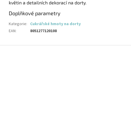
květin a detailních dekorací na dorty.
Doplňkové parametry
Kategorie
:
Cukrářské hmoty na dorty
EAN
:
8051277120108
Z
á
p
a
t
í