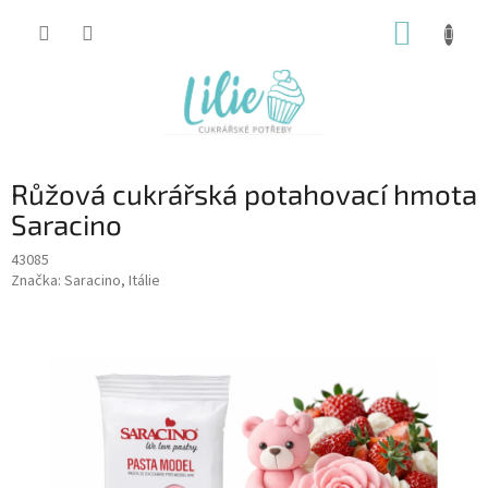
Přejít
NÁKUP
na
obsah
KOŠÍK
Růžová cukrářská potahovací hmota
Saracino
43085
Značka:
Saracino, Itálie