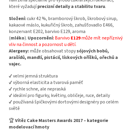
navržena speciálně pro výrobu cukrářských dekorací,
které vyžadují
precizní detaily a stabilitu tvaru
.
Složení:
cukr 42 %, bramborový škrob, škrobový sirup,
kakaové máslo, kukuřičný škrob, zahušťovadlo E466,
konzervant E202, barvivo E129, aroma
(
mléko
).
Upozornění
:
Barvivo
E129
může mít nepříznivý
vliv na činnost a pozornost u dětí.
Alergeny:
může obsahovat stopy
sójových bobů,
arašídů, mandlí, pistácií, lískových oříšků, ořechů a
vajec.
✔ velmi jemná struktura
✔ výborná elasticita a tvarová paměť
✔ rychle schne, ale nepraská
✔ ideální pro figurky, květiny, obličeje, ruce, detaily
✔ používaná špičkovými dortovými designéry po celém
světě
🏆
Vítěz Cake Masters Awards 2017 – kategorie
modelovací hmoty